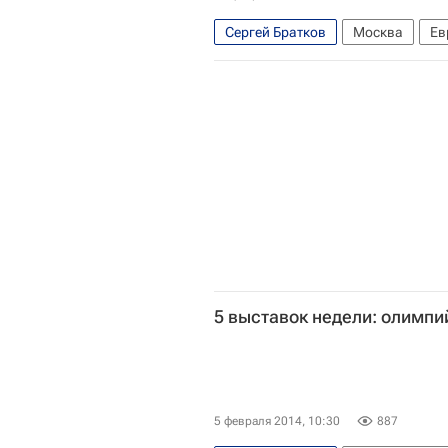
Сергей Братков
Москва
Ев
Сальвадор Дали
Пабло Пикас
Государственный музей изобразит
Мультимедиа Арт музей
Сфера
5 выставок недели: олимпи
5 февраля 2014, 10:30
887