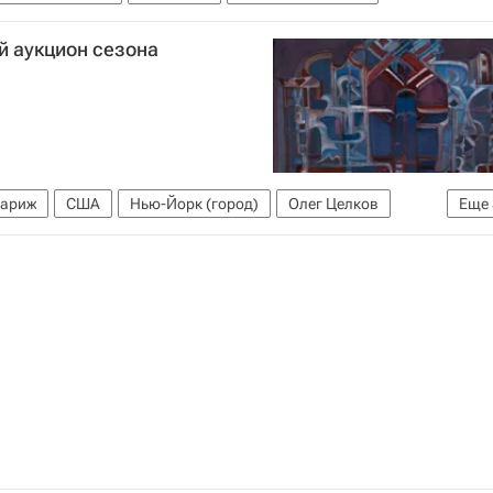
й аукцион сезона
ариж
США
Нью-Йорк (город)
Олег Целков
Еще
сти культуры