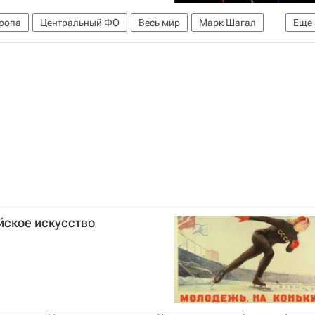
ропа
Центральный ФО
Весь мир
Марк Шагал
Еще
со
Московский музей современного искусства
ельных искусств имени А. С. Пушкина
 (театр)
Фотобиеннале
Россия
йское искусство