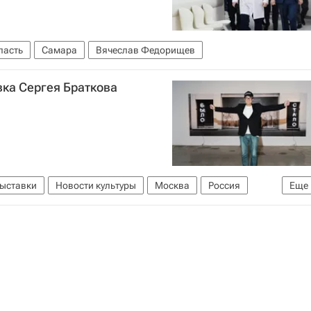
ласть
Самара
Вячеслав Федорищев
вка Сергея Браткова
ыставки
Новости культуры
Москва
Россия
Еще