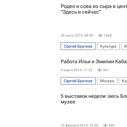
Родео и сова из сыра в це
"Здесь и сейчас"
26 июля 2019, 08:00
1568
Сергей Братков
Культура
М
Выставки
Москва
Василий
Работа Ильи и Эмилии Каба
6 марта 2014, 17:32
461
Сергей Братков
Москва
Ку
Эмилия Кабакова
Овчаренко
5 выставок недели: весь Б
Россия
музее
19 февраля 2014, 10:35
605