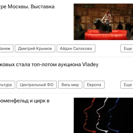
нтре Москвы. Выставка
анеж
Дмитрий Крымов
Айдан Салахова
Еще
 Верещагин
ковых стала топ-лотом аукциона Vladey
льтура
Центральный ФО
Весь мир
Европа
Еще
 Владимир
Владислав Мамышев-Монро
Винзавод
люменфельд и цирк в