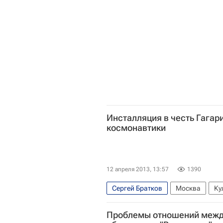
Дмитрий Гутов
Мультимедиа А
Инсталляция в честь Гагар
космонавтики
12 апреля 2013, 13:57
1390
Сергей Братков
Москва
Ку
Центральный ФО
Весь мир
Проблемы отношений между
Парк культуры имени Горького