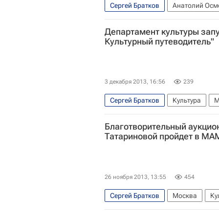
Сергей Братков
Анатолий Осм
Айдан Салахова
Винзавод
Департамент культуры запу
Государственный музей архитект
Культурный путеводитель"
Дарвиновский музей
3 декабря 2013, 16:56
239
Сергей Братков
Культура
М
Эльдар Рязанов
Департамент 
Благотворительный аукцио
Татариновой пройдет в М
26 ноября 2013, 13:55
454
Сергей Братков
Москва
Ку
Весь мир
Европа
Ольга Ч