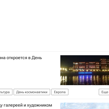
рт музей
Россия
ина откроется в День
льтура
День космонавтики
Европа
Еще
Юрий Гагарин (космонавт)
 галереей и художником
e73b904a79b509825de918a918633ef8
Россия