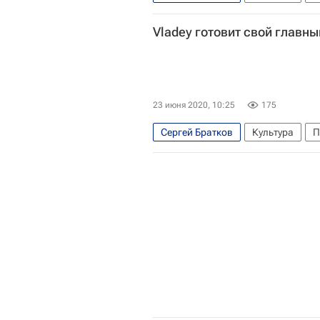
Vladey готовит свой главны
23 июня 2020, 10:25
175
Сергей Братков
Культура
П
Музеи
Олег Васильев
Ново