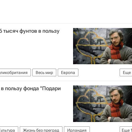
 биеннале современного искусства
Россия
6 тысяч фунтов в пользу
еликобритания
Весь мир
Европа
Еще
ов
Сергей Братков
Фонд "Подари жизнь"
 в пользу фонда "Подари
Культура
Жизнь без преград
Ирландия
Еще