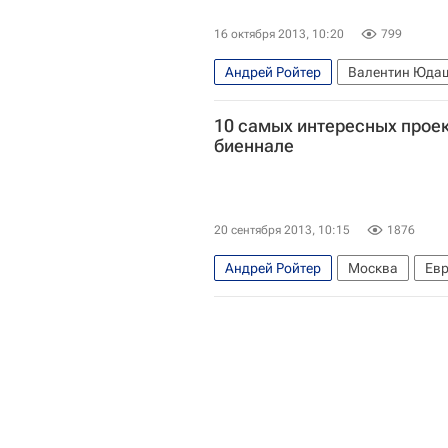
16 октября 2013, 10:20
799
Андрей Ройтер
Валентин Юда
Третьяковская галерея
Москов
10 самых интересных проек
Государственный музей изобразит
биеннале
20 сентября 2013, 10:15
1876
Андрей Ройтер
Москва
Ев
Анатолий Осмоловский
Ирина
Анна Желудь (Желудковская)
Таир Салахов
Николай Полис
Винзавод
Манеж
Государс
Российский еврейский музей толе