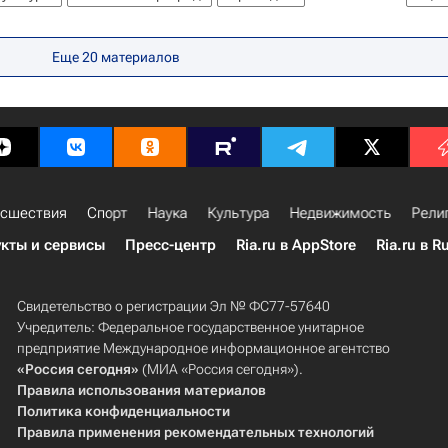
Европа
Сергей Братков
Дина Корзун
ва
Чулпан Хаматова
Эмилия Кабакова
Еще
20
материалов
д "Подари жизнь"
Детские вопросы
сшествия
Спорт
Наука
Культура
Недвижимость
Рели
кты и сервисы
Пресс-центр
Ria.ru в AppStore
Ria.ru в R
Свидетельство о регистрации Эл № ФС77-57640
Учредитель: Федеральное государственное унитарное
предприятие Международное информационное агентство
«Россия сегодня»
(МИА «Россия сегодня»).
Правила использования материалов
Политика конфиденциальности
Правила применения рекомендательных технологий