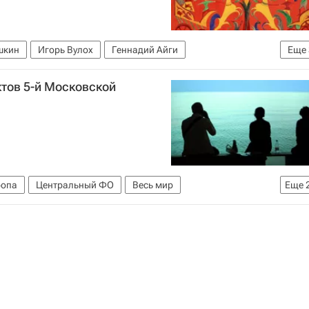
шкин
Игорь Вулох
Геннадий Айги
Еще
ский музей современного искусства
тов 5-й Московской
ельных искусств имени А. С. Пушкина
ропа
Центральный ФО
Весь мир
Еще
 Корина
Вадим Захаров
Надежда Толоконникова
Марина Абрамович
Эмилия Кабакова
Рем Колхас
ский
Джон Балдессари
Третьяковская галерея
твенный центр современного искусства
рантности
Музей современной истории России
ЦДХ