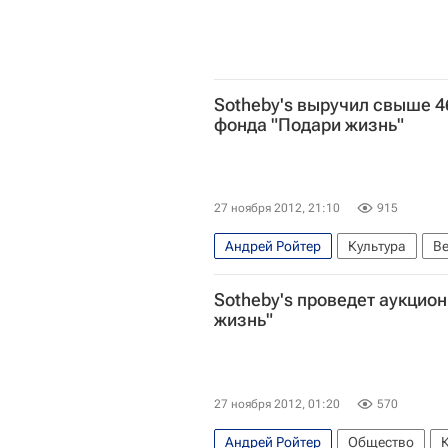
Риджина (галерея)
Московская
Sotheby's выручил свыше 4
фонда "Подари жизнь"
27 ноября 2012, 21:10
915
Андрей Ройтер
Культура
В
Эмилия Кабакова
Эрик Булат
Sotheby's проведет аукцион
Sotheby's
жизнь"
27 ноября 2012, 01:20
570
Андрей Ройтер
Общество