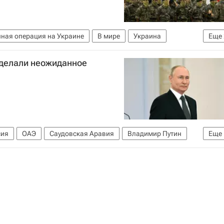
ная операция на Украине
В мире
Украина
Еще
сделали неожиданное
сия
ОАЭ
Саудовская Аравия
Владимир Путин
Еще