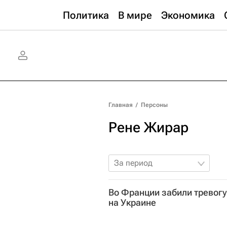
Политика
В мире
Экономика
Главная
/
Персоны
Рене Жирар
За период
Во Франции забили тревогу
на Украине