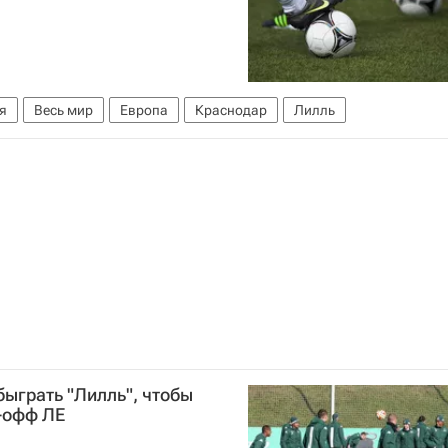
я
Весь мир
Европа
Краснодар
Лилль
быграть "Лилль", чтобы
-офф ЛЕ