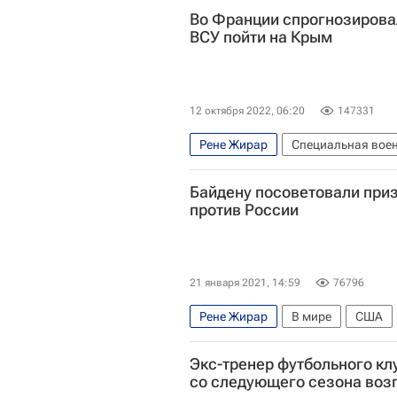
Во Франции спрогнозирова
ВСУ пойти на Крым
12 октября 2022, 06:20
147331
Рене Жирар
Специальная воен
Владимир Зеленский
Сергей А
Байдену посоветовали приз
Вооруженные силы Украины
Р
против России
21 января 2021, 14:59
76796
Рене Жирар
В мире
США
Дональд Трамп
Россия
Экс-тренер футбольного кл
со следующего сезона возг