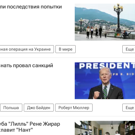
ли последствия попытки
ная операция на Украине
В мире
Еще
ксенов (политик)
Украина
Киев
Россия
нать провал санкций
еспублика Крым
Польша
Джо Байден
Роберт Мюллер
Еще
уба "Лилль" Рене Жирар
лавит "Нант"