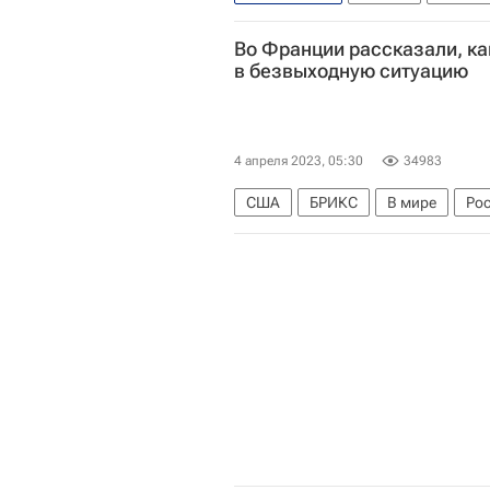
Вооруженные силы Украины
Во Франции рассказали, ка
в безвыходную ситуацию
4 апреля 2023, 05:30
34983
США
БРИКС
В мире
Ро