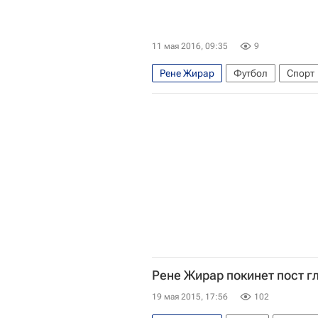
11 мая 2016, 09:35
9
Рене Жирар
Футбол
Спорт
Лилль
Нант
Рене Жирар покинет пост г
19 мая 2015, 17:56
102