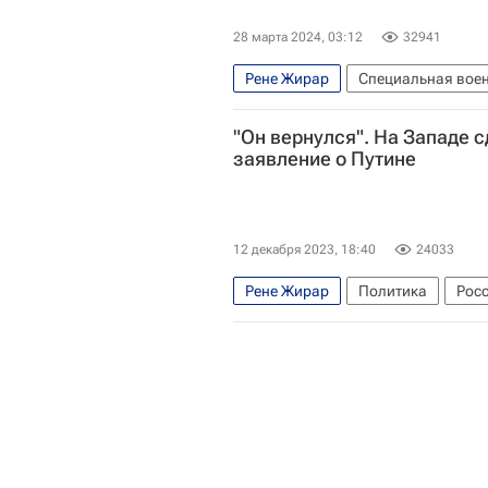
28 марта 2024, 03:12
32941
Рене Жирар
Специальная воен
Франция
Россия
"Он вернулся". На Западе 
заявление о Путине
12 декабря 2023, 18:40
24033
Рене Жирар
Политика
Рос
Су-35С