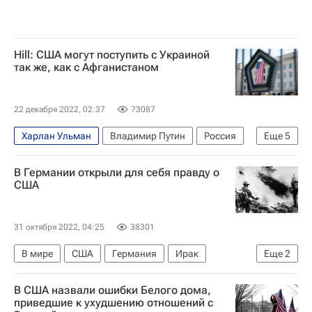
Hill: США могут поступить с Украиной
так же, как с Афганистаном
22 декабря 2022, 02:37
73087
Харлан Ульман
Владимир Путин
Россия
Еще
5
США
Министерство обороны США
НАТО
В Германии открыли для себя правду о
Украина
В мире
США
31 октября 2022, 04:25
38301
В мире
США
Германия
Ирак
Еще
2
Вьетнам
история
В США назвали ошибки Белого дома,
приведшие к ухудшению отношений с