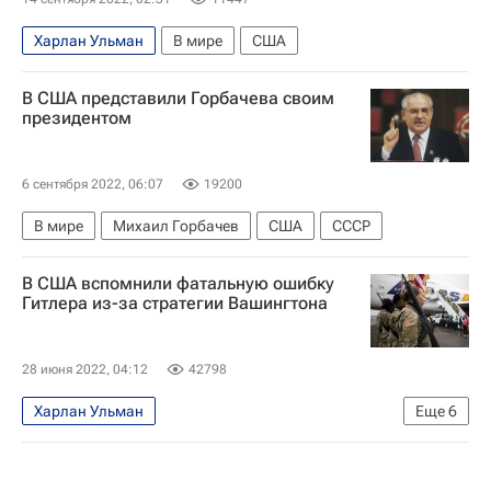
Харлан Ульман
В мире
США
В США представили Горбачева своим
президентом
6 сентября 2022, 06:07
19200
В мире
Михаил Горбачев
США
СССР
В США вспомнили фатальную ошибку
Гитлера из-за стратегии Вашингтона
28 июня 2022, 04:12
42798
Харлан Ульман
Еще
6
Специальная военная операция на Украине
В мире
Владимир Путин
Россия
США