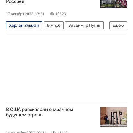
Россией
17 октября 2022, 17:31
18523
Харлан Ульман
В мире
Владимир Путин
Еще
6
Россия
США
НАТО
Ирак
Джордж Буш (младший)
Атлантический совет
В США рассказали о мрачном
будущем страны
14 сентября 2022, 02:31
11447