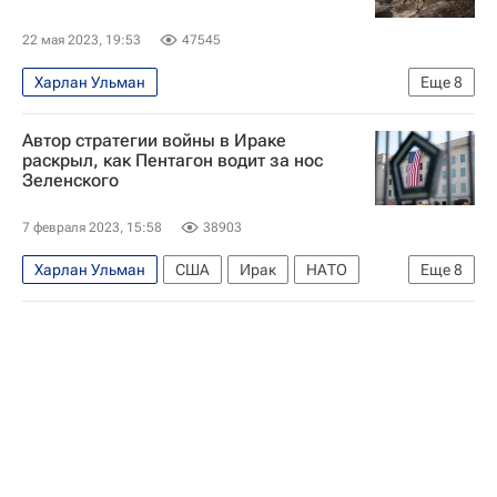
22 мая 2023, 19:53
47545
Харлан Ульман
Еще
8
Специальная военная операция на Украине
Автор стратегии войны в Ираке
В мире
Вооруженные силы Украины
США
раскрыл, как Пентагон водит за нос
Зеленского
Украина
Саддам Хусейн
Ирак
Киев
7 февраля 2023, 15:58
38903
Харлан Ульман
США
Ирак
НАТО
Еще
8
Пентагон
Вооруженные силы Украины
В мире
Украина
Специальная военная операция на Украине
Атлантический совет
Россия
Саддам Хусейн