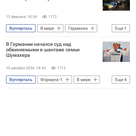
15 февраля, 18:54
1172
Вупперталь
В мире
Германия
Еще
1
Bild
В Германии начался суд над
обвиняемыми в шантаже семьи
Шумахера
10 декабря 2024, 18:43
1713
Вупперталь
Формула-1
В мире
Еще
4
Германия
Швейцария
Михаэль Шумахер
Происшествия