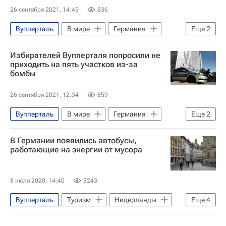
26 сентября 2021, 14:45
836
Вупперталь
В мире
Германия
Еще
2
Ангела Меркель
Избирателей Вупперталя попросили не
Северный Рейн-Вестфалия
приходить на пять участков из-за
бомбы
26 сентября 2021, 12:34
859
Вупперталь
В мире
Германия
Еще
2
Ангела Меркель
В Германии появились автобусы,
Северный Рейн-Вестфалия
работающие на энергии от мусора
8 июля 2020, 14:40
3243
Вупперталь
Туризм
Нидерланды
Еще
4
Германия
Евросоюз