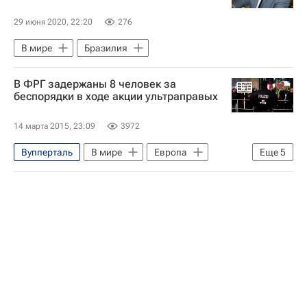
29 июня 2020, 22:20
276
В мире
Бразилия
В ФРГ задержаны 8 человек за
беспорядки в ходе акции ультраправых
14 марта 2015, 23:09
3972
Вупперталь
В мире
Европа
Еще
5
Германия
Северный Рейн-Вестфалия
Весь мир
ПЕГИДА
Салафия