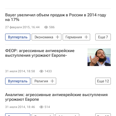
Bayer увеличил объем продаж в России в 2014 году
на 17%
27 февраля 2015, 16:44
586
Вупперталь
Экономика
Германия
Еще
7
Леверкузен
Северный Рейн-Вестфалия
ФЕОР: агрессивные антиеврейские
Весь мир
Европа
СНГ
выступления угрожают Европе-
Bayer
Россия
31 июля 2014, 18:58
1433
Вупперталь
Религия
Еще
12
Аналитика - Религия и мировоззрение
Аналитик: агрессивные антиеврейские выступления
Израиль
Палестина
Европа
угрожают Европе
Африка
Германия
31 июля 2014, 18:46
514
Ближний Восток