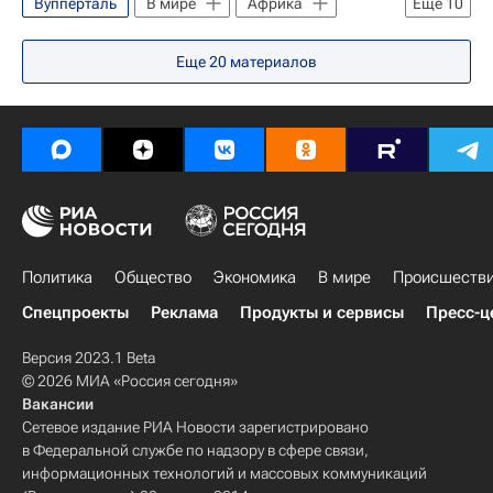
Вупперталь
В мире
Африка
Еще
10
Северный Рейн-Вестфалия
Азия
Германия
Европа
Израиль
Весь мир
Еще
20
материалов
Палестина
Ближний Восток
Федерация еврейских общин России
Северный Рейн-Вестфалия
Азия
Россия
Весь мир
Федерация еврейских общин России
Россия
Политика
Общество
Экономика
В мире
Происшеств
Спецпроекты
Реклама
Продукты и сервисы
Пресс-ц
Версия 2023.1 Beta
© 2026 МИА «Россия сегодня»
Вакансии
Сетевое издание РИА Новости зарегистрировано
в Федеральной службе по надзору в сфере связи,
информационных технологий и массовых коммуникаций