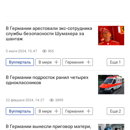
В Германии арестовали экс-сотрудника
службы безопасности Шумахера за
шантаж
5 июля 2024, 15:47
965
Вупперталь
В мире
Германия
Еще
1
Михаэль Шумахер
В Германии подросток ранил четырех
одноклассников
22 февраля 2024, 14:27
3899
Вупперталь
В мире
Германия
Еще
2
Северный Рейн-Вестфалия
Bild
В Германии вынесли приговор матери,