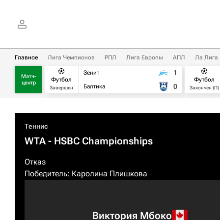
Главное
Лига Чемпионов
РПЛ
Лига Европы
АПЛ
Ла Лига
1
Зенит
Матч-
Футбол
Футбол
центр
0
Балтика
Завершен
Закончен (П)
Теннис
WTA
- HSBC Championships
Отказ
Победитель:
Каролина Плишкова
Виктория Мбоко