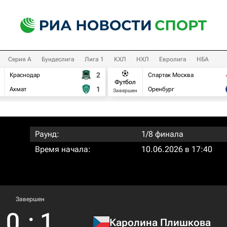
Серия А
Бундеслига
Лига 1
КХЛ
НХЛ
Евролига
НБА
2
Краснодар
Спартак Москва
Футбол
1
Ахмат
Оренбург
Завершен
Раунд:
1/8 финала
Время начала:
10.06.2026 в 17:40
Завершен
0
:
1
Каролина Плишкова