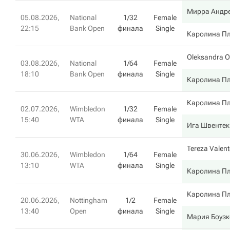
Мирра Андр
05.08.2026,
National
1/32
Female
22:15
Bank Open
финала
Single
Каролина П
Oleksandra O
03.08.2026,
National
1/64
Female
18:10
Bank Open
финала
Single
Каролина П
Каролина П
02.07.2026,
Wimbledon
1/32
Female
15:40
WTA
финала
Single
Ига Швентек
Tereza Valen
30.06.2026,
Wimbledon
1/64
Female
13:10
WTA
финала
Single
Каролина П
Каролина П
20.06.2026,
Nottingham
1/2
Female
13:40
Open
финала
Single
Мария Боуз