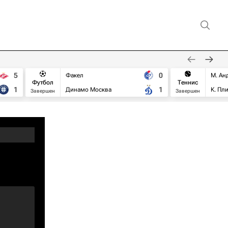
5
0
Факел
М. Ан
Футбол
Теннис
1
1
Динамо Москва
К. Пл
Завершен
Завершен