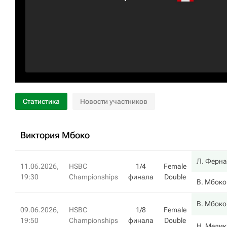
Статистика
Новости участников
Виктория Мбоко
Л. Ферна
11.06.2026,
HSBC
1/4
Female
19:30
Championships
финала
Double
В. Мбоко
В. Мбоко
09.06.2026,
HSBC
1/8
Female
19:50
Championships
финала
Double
Н. Мелик