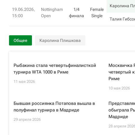
Каролина П
19.06.2026,
Nottingham
1/4
Female
15:00
Open
финала
Single
Талия Гибсо
Общее
Каролина Плишкова
Рыбакина стала четвертьфиналисткой
Москвичка 
турнира WTA 1000 в Риме
четвертый к
Риме
11 мая 2026
10 мая 2026
Бывшая россиянка Потапова вышла в
Представля
полуфинал турнира в Мадриде
обыграла Ры
Мадриде
29 апреля 2026
28 апреля 202