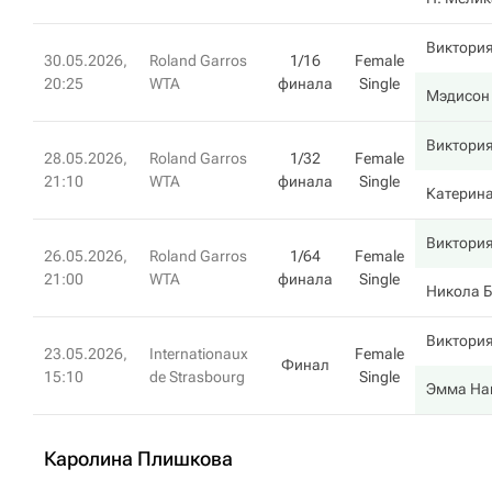
Виктори
30.05.2026,
Roland Garros
1/16
Female
20:25
WTA
финала
Single
Мэдисон
Виктори
28.05.2026,
Roland Garros
1/32
Female
21:10
WTA
финала
Single
Катерин
Виктори
26.05.2026,
Roland Garros
1/64
Female
21:00
WTA
финала
Single
Никола Б
Виктори
23.05.2026,
Internationaux
Female
Финал
15:10
de Strasbourg
Single
Эмма На
Каролина Плишкова