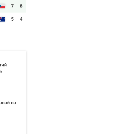
7
6
5
4
тий
е
овой во