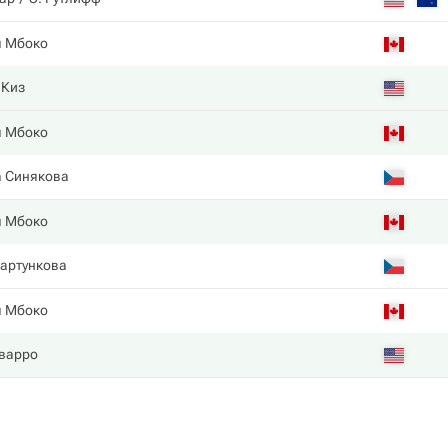
я Мбоко
 Киз
я Мбоко
а Синякова
я Мбоко
артункова
я Мбоко
варро