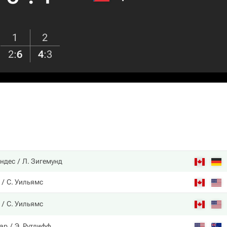
1
2
2
:
6
4
:
3
ндес
Л. Зигемунд
С. Уильямс
С. Уильямс
ар
Э. Рутлифф