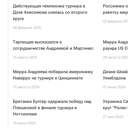
Действующая чемпионка турнира в
Россиянка о
Дохе Анисимова снялась со второго
ракетку мир
круга
02 февраля 20
09 февраля 2026
Тарпищев высказался о
Мирра Андр
сотрудничестве Андреевой и Мартинес
раунде US O
16 марта 2025
29 августа 202
Мирра Андреева победила американку
Диана Шнай
Наварро на турнире в Цинциннати
Уимблдона
15 августа 2024
01 июля 2024
Британка Бултер одержала победу над
Украинка С
Плишковой в финале турнира в
круг "Ролан
Ноттингеме
27 мая 2024
16 июня 2024