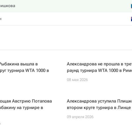
лишкова
н
Рыбакина вышла в
Александрова не прошла в тре
руг турнира WTA 1000 в
раунд турнира WTA 1000 в Рим
08 мая 2026
ющая Австрию Потапова
Александрова уступила Плишк
бакину на турнире в
втором круге турнира в Линце
09 апреля 2026
6