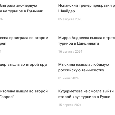
быграла экс-первую
Испанский тренер прекратил р
а на турнире в Румынии
Шнайдер
26
05 августа 2025
еева проиграла во втором
Мирра Андреева вышла в трет
pen
турнира в Цинциннати
4
16 августа 2024
дер вышла во второй круг
Мыскина назвала любимую
российскую теннисистку
01 июля 2024
витолина вышла во второй
Кудерметова не смогла выйти 
 Гаррос"
второй круг турнира в Руане
15 апреля 2024