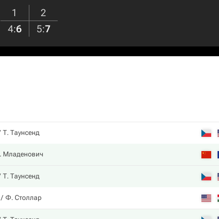
1
2
4
:
6
5
:
7
Т. Таунсенд
. Младенович
Т. Таунсенд
Ф. Столлар