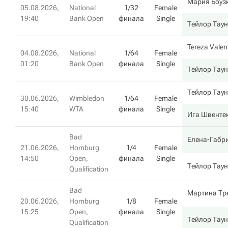
Мария Боуз
05.08.2026,
National
1/32
Female
19:40
Bank Open
финала
Single
Тейлор Тау
Tereza Valen
04.08.2026,
National
1/64
Female
01:20
Bank Open
финала
Single
Тейлор Тау
Тейлор Тау
30.06.2026,
Wimbledon
1/64
Female
15:40
WTA
финала
Single
Ига Швенте
Bad
Елена-Габри
21.06.2026,
Homburg
1/4
Female
14:50
Open,
финала
Single
Тейлор Тау
Qualification
Bad
Мартина Тр
20.06.2026,
Homburg
1/8
Female
15:25
Open,
финала
Single
Тейлор Тау
Qualification