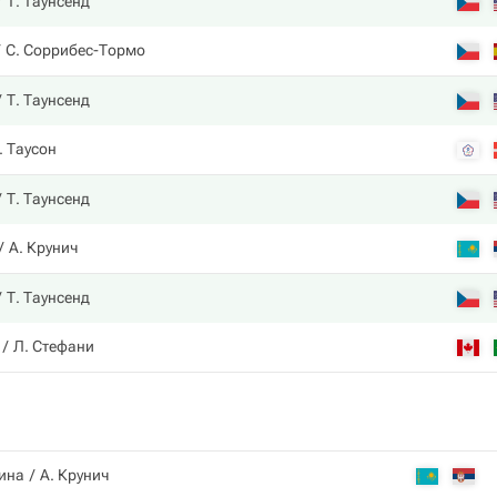
Т. Таунсенд
С. Соррибес-Тормо
Т. Таунсенд
. Таусон
Т. Таунсенд
А. Крунич
Т. Таунсенд
Л. Стефани
ина
А. Крунич