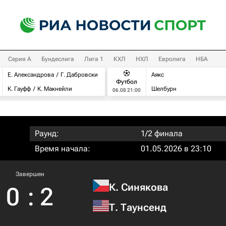
Серия А
Бундеслига
Лига 1
КХЛ
НХЛ
Евролига
НБА
Е. Александрова
Г. Дабровски
Аякс
Футбол
К. Гауфф
К. Макнейли
Шелбурн
06.08 21:00
Раунд:
1/2 финала
Время начала:
01.05.2026 в 23:10
Завершен
К. Синякова
0
:
2
Т. Таунсенд