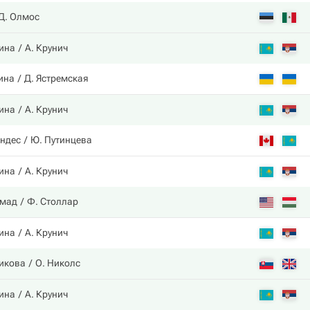
Д. Олмос
ина
А. Крунич
ина
Д. Ястремская
ина
А. Крунич
ндес
Ю. Путинцева
ина
А. Крунич
ммад
Ф. Столлар
ина
А. Крунич
икова
О. Николс
ина
А. Крунич