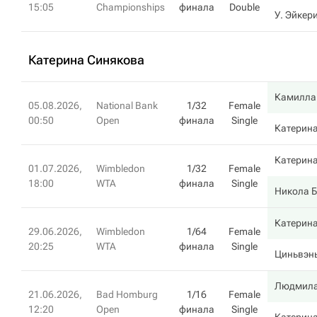
15:05
Championships
финала
Double
У. Эйкер
Катерина Синякова
Камилла
05.08.2026,
National Bank
1/32
Female
00:50
Open
финала
Single
Катерин
Катерин
01.07.2026,
Wimbledon
1/32
Female
18:00
WTA
финала
Single
Никола Б
Катерин
29.06.2026,
Wimbledon
1/64
Female
20:25
WTA
финала
Single
Циньвэн
Людмила
21.06.2026,
Bad Homburg
1/16
Female
12:20
Open
финала
Single