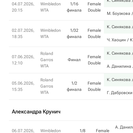
К. Синякова
04.07.2026,
Wimbledon
1/16
Female
20:15
WTA
финала
Double
М. Боузкова
К. Синякова
02.07.2026,
Wimbledon
1/32
Female
18:35
WTA
финала
Double
Ч. Хаоцин
К
К. Синякова
Roland
07.06.2026,
Female
Garros
Финал
12:10
Double
WTA
А. Данилина
К. Синякова
Roland
05.06.2026,
1/2
Female
Garros
15:35
финала
Double
WTA
Г. Дабровски
Александра Крунич
А. Данил
06.07.2026,
Wimbledon
1/8
Female