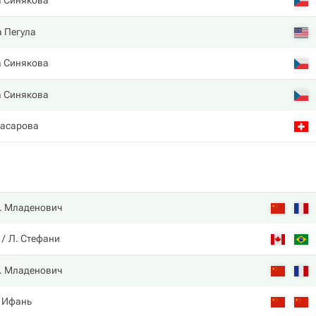
а Синякова
 Пегула
а Синякова
а Синякова
Масарова
. Младенович
Л. Стефани
. Младенович
. Ифань