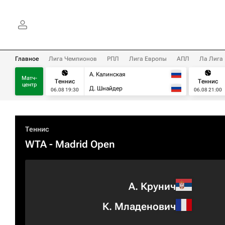
Главное
Лига Чемпионов
РПЛ
Лига Европы
АПЛ
Ла Лига
А. Калинская
Матч-
Теннис
Теннис
центр
Д. Шнайдер
06.08 19:30
06.08 21:00
Теннис
WTA
- Madrid Open
А. Крунич
К. Младенович