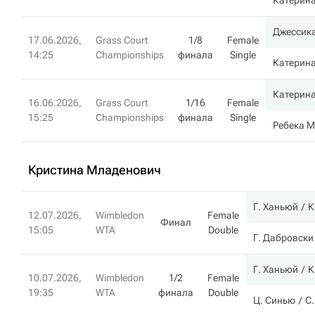
Катерин
Джессика
17.06.2026,
Grass Court
1/8
Female
14:25
Championships
финала
Single
Катерин
Катерин
16.06.2026,
Grass Court
1/16
Female
15:25
Championships
финала
Single
Ребека 
Кристина Младенович
Г. Ханьюй
К
12.07.2026,
Wimbledon
Female
Финал
15:05
WTA
Double
Г. Дабровски
Г. Ханьюй
К
10.07.2026,
Wimbledon
1/2
Female
19:35
WTA
финала
Double
Ц. Синью
С