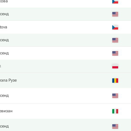
кова
нсенд
tova
нсенд
нсенд
к
эла Рузе
нсенд
евизан
нсенд