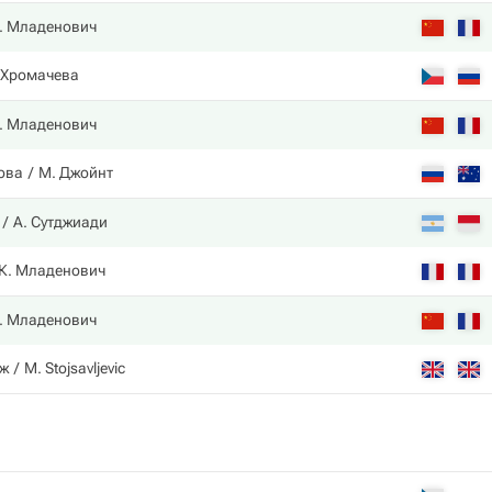
. Младенович
 Хромачева
. Младенович
ова
М. Джойнт
А. Сутджиади
К. Младенович
. Младенович
дж
M. Stojsavljevic