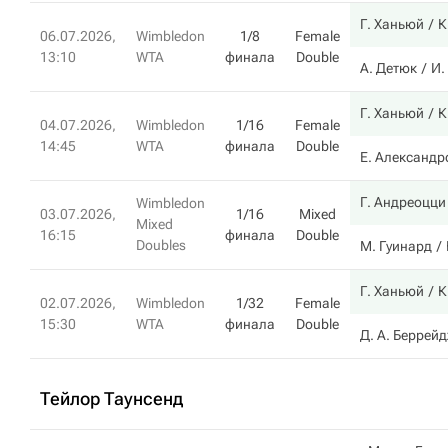
Г. Ханьюй
К
06.07.2026,
Wimbledon
1/8
Female
13:10
WTA
финала
Double
А. Детюк
И.
Г. Ханьюй
К
04.07.2026,
Wimbledon
1/16
Female
14:45
WTA
финала
Double
Е. Александр
Г. Андреоцци
Wimbledon
03.07.2026,
1/16
Mixed
Mixed
16:15
финала
Double
Doubles
М. Гуинард
Г. Ханьюй
К
02.07.2026,
Wimbledon
1/32
Female
15:30
WTA
финала
Double
Д. А. Беррей
Тейлор Таунсенд