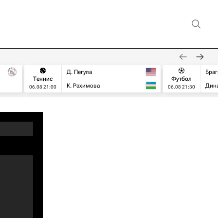
Д. Пегула
Браг
Теннис
Футбол
К. Рахимова
Дин
06.08 21:00
06.08 21:30