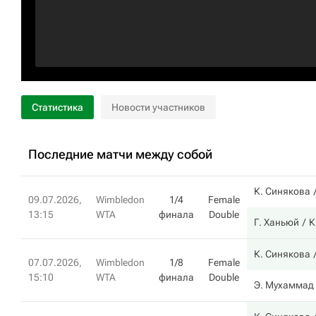
Статистика
Новости участников
Последние матчи между собой
К. Синякова
09.07.2026,
Wimbledon
1/4
Female
13:15
WTA
финала
Double
Г. Ханьюй
К
К. Синякова
07.07.2026,
Wimbledon
1/8
Female
15:10
WTA
финала
Double
Э. Мухаммад