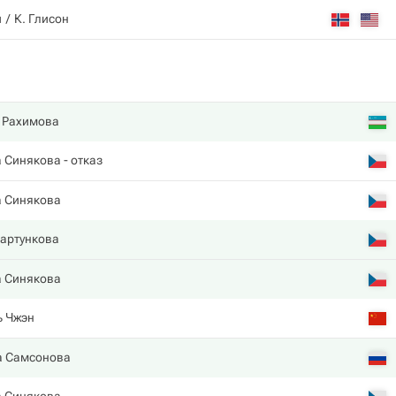
и
К. Глисон
 Рахимова
а Синякова
- отказ
а Синякова
артункова
а Синякова
ь Чжэн
 Самсонова