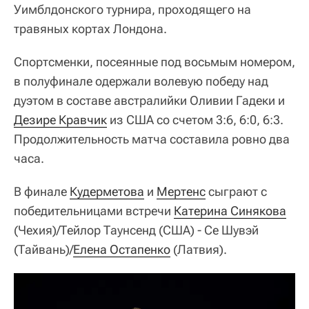
Уимблдонского турнира, проходящего на
травяных кортах Лондона.
Спортсменки, посеянные под восьмым номером,
в полуфинале одержали волевую победу над
дуэтом в составе австралийки Оливии Гадеки и
Дезире Кравчик
из США со счетом 3:6, 6:0, 6:3.
Продолжительность матча составила ровно два
часа.
В финале
Кудерметова
и
Мертенс
сыграют с
победительницами встречи
Катерина Синякова
(Чехия)/Тейлор Таунсенд (США) - Се Шувэй
(Тайвань)/
Елена Остапенко
(Латвия).