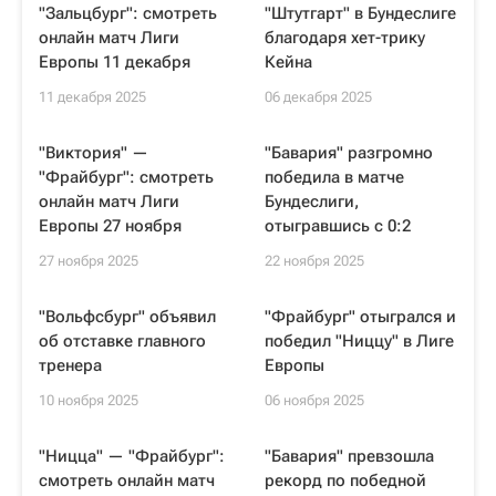
"Зальцбург": смотреть
"Штутгарт" в Бундеслиге
онлайн матч Лиги
благодаря хет-трику
Европы 11 декабря
Кейна
11 декабря 2025
06 декабря 2025
"Виктория" —
"Бавария" разгромно
"Фрайбург": смотреть
победила в матче
онлайн матч Лиги
Бундеслиги,
Европы 27 ноября
отыгравшись с 0:2
27 ноября 2025
22 ноября 2025
"Вольфсбург" объявил
"Фрайбург" отыгрался и
об отставке главного
победил "Ниццу" в Лиге
тренера
Европы
10 ноября 2025
06 ноября 2025
"Ницца" — "Фрайбург":
"Бавария" превзошла
смотреть онлайн матч
рекорд по победной