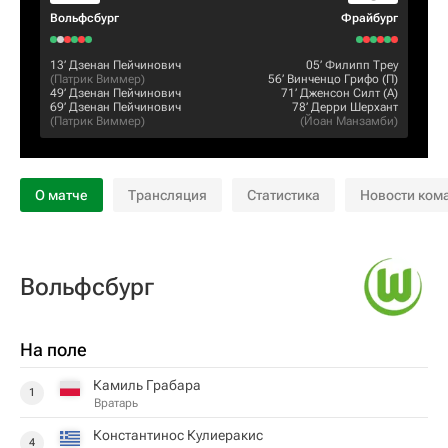
Вольфсбург
Фрайбург
13‎’‎
Дзенан Пейчинович
05‎’‎
Филипп Треу
(
Патрик Виммер
)
56‎’‎
Винченцо Грифо
(П)
49‎’‎
Дзенан Пейчинович
71‎’‎
Дженсон Силт
(А)
69‎’‎
Дзенан Пейчинович
78‎’‎
Дерри Шерхант
(
Патрик Виммер
)
(
Йоан Манзамби
)
О матче
Трансляция
Статистика
Новости ком
Вольфсбург
На поле
Камиль Грабара
1
Вратарь
Константинос Кулиеракис
4