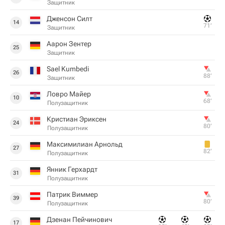
Защитник
Дженсон Силт
14
71‎’‎
Защитник
Аарон Зентер
25
Защитник
Sael Kumbedi
26
88‎’‎
Защитник
Ловро Майер
10
68‎’‎
Полузащитник
Кристиан Эриксен
24
80‎’‎
Полузащитник
Максимилиан Арнольд
27
82‎’‎
Полузащитник
Янник Герхардт
31
Полузащитник
Патрик Виммер
39
80‎’‎
Полузащитник
Дзенан Пейчинович
17