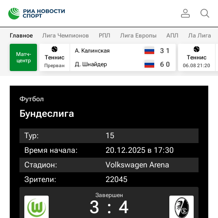
Главное
Лига Чемпионов
РПЛ
Лига Европы
АПЛ
Ла Лига
3
1
А. Калинская
Матч-
Теннис
Теннис
центр
6
0
Д. Шнайдер
Прерван
06.08 21:20
Футбол
Бундеслига
Тур:
15
Время начала:
20.12.2025 в 17:30
Стадион:
Volkswagen Arena
Зрители:
22045
Завершен
3
:
4