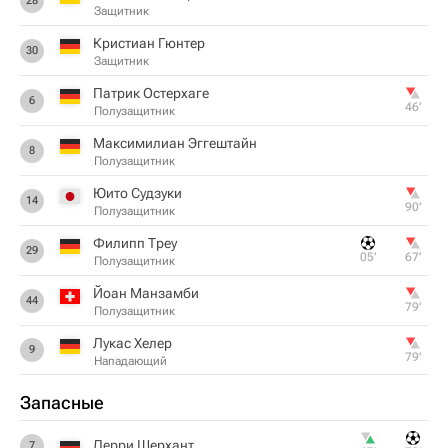
28
Защитник
Кристиан Гюнтер
30
Защитник
Патрик Остерхаге
6
46‎’‎
Полузащитник
Максимилиан Эггештайн
8
Полузащитник
Юито Судзуки
14
90‎’‎
Полузащитник
Филипп Треу
29
05‎’‎
67‎’‎
Полузащитник
Йоан Манзамби
44
79‎’‎
Полузащитник
Лукас Хелер
9
79‎’‎
Нападающий
Запасные
Дерри Шерхант
7