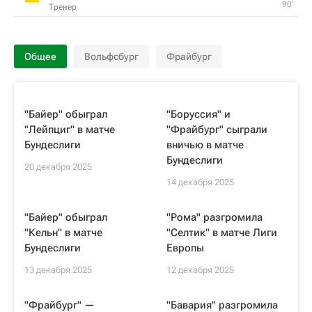
90‎’‎
Тренер
Общее
Вольфсбург
Фрайбург
"Байер" обыграл
"Боруссия" и
"Лейпциг" в матче
"Фрайбург" сыграли
Бундеслиги
вничью в матче
Бундеслиги
20 декабря 2025
14 декабря 2025
"Байер" обыграл
"Рома" разгромила
"Кельн" в матче
"Селтик" в матче Лиги
Бундеслиги
Европы
13 декабря 2025
12 декабря 2025
"Фрайбург" —
"Бавария" разгромила