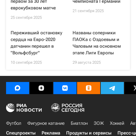
первом за 30 лет
чемпионата Германии
еврокубковом матче
21 сентября 2025
25 сентября 2025
Переживший остановку
Названы соперники
сердца на Евро-2020
ПАОКа с Оздоевым и
датчанин перешел в
Чаловым на основном
"Вольфсбург"
этапе Лиги Европы
10 сентября 2025
29 августа 2025
Футбол
Фигурное катание
Биатлон
ЗОЖ
Хоккей
Ав
Спецпроекты
Реклама
Продукты и сервисы
Пресс-ц