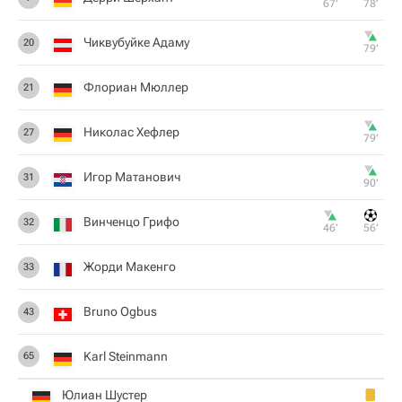
67‎’‎
78‎’‎
Чиквубуйке Адаму
20
79‎’‎
Флориан Мюллер
21
Николас Хефлер
27
79‎’‎
Игор Матанович
31
90‎’‎
Винченцо Грифо
32
46‎’‎
56‎’‎
Жорди Макенго
33
Bruno Ogbus
43
Karl Steinmann
65
Юлиан Шустер