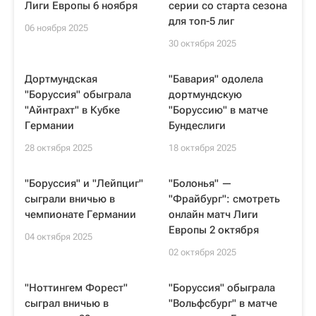
Лиги Европы 6 ноября
серии со старта сезона
для топ-5 лиг
06 ноября 2025
30 октября 2025
Дортмундская
"Бавария" одолела
"Боруссия" обыграла
дортмундскую
"Айнтрахт" в Кубке
"Боруссию" в матче
Германии
Бундеслиги
28 октября 2025
18 октября 2025
"Боруссия" и "Лейпциг"
"Болонья" —
сыграли вничью в
"Фрайбург": смотреть
чемпионате Германии
онлайн матч Лиги
Европы 2 октября
04 октября 2025
02 октября 2025
"Ноттингем Форест"
"Боруссия" обыграла
сыграл вничью в
"Вольфсбург" в матче