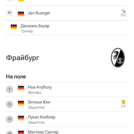
Jan Buerger
41
88‎’‎
Даниэль Бауэр
Тренер
Фрайбург
На поле
Ноа Атуболу
1
Вратарь
Энтони Юнг
5
84‎’‎
Защитник
Лукас Кюблер
17
Защитник
Маттиас Гинтер