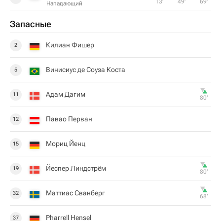
13‎’‎
49‎’‎
69‎’‎
Нападающий
Запасные
Килиан Фишер
2
Винисиус де Соуза Коста
5
Адам Дагим
11
80‎’‎
Павао Перван
12
Мориц Йенц
15
Йеспер Линдстрём
19
80‎’‎
Маттиас Сванберг
32
68‎’‎
Pharrell Hensel
37