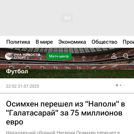
Политика
В мире
Экономика
Общество
Про
Матч-центр
Футбол
22:02 31.07.2025
Осимхен перешел из "Наполи" в
"Галатасарай" за 75 миллионов
евро
Нападающий сборной Нигерии Осимхен перешел в