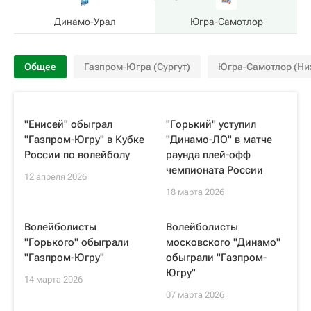
Динамо-Урал
Югра-Самотлор
Общее
Газпром-Югра (Сургут)
Югра-Самотлор (Ни
"Енисей" обыграл
"Горький" уступил
"Газпром-Югру" в Кубке
"Динамо-ЛО" в матче
России по волейболу
раунда плей-офф
чемпионата России
12 апреля 2026
18 марта 2026
Волейболисты
Волейболисты
"Горького" обыграли
московского "Динамо"
"Газпром-Югру"
обыграли "Газпром-
Югру"
14 марта 2026
07 марта 2026