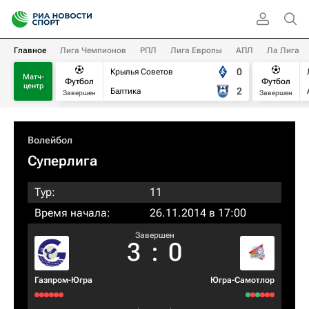
Главное
Лига Чемпионов
РПЛ
Лига Европы
АПЛ
Ла Лига
0
Крылья Советов
Матч-
Футбол
Футбол
центр
2
Балтика
Завершен
Завершен
Волейбол
Суперлига
Тур:
11
Время начала:
26.11.2014 в 17:00
Завершен
3
:
0
Газпром-Югра
Югра-Самотлор