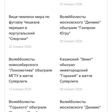
23 января 2026
Вице-чемпион мира по
Волейболисты
футзалу Чишкала
московского "Динамо"
перешел в
обыграли "Газпром-
португальский
Югру"
"Спортинг"
20 января 2026
22 января 2026
Волейболисты
Казанский "Зенит"
новосибирского
обыграл
"Локомотива" обыграли
нижегородский
МГТУ в матче
"Горький" в матче
Суперлиги
Суперлиги
12 января 2026
08 января 2026
Волейболисты
Волейболисты
"Горького" обыграли
московского "Динамо"