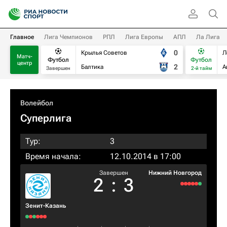
Главное
Лига Чемпионов
РПЛ
Лига Европы
АПЛ
Ла Лига
0
Крылья Советов
Л
Матч-
Футбол
Футбол
центр
2
Балтика
А
Завершен
2-й тайм
Волейбол
Суперлига
Тур:
3
Время начала:
12.10.2014 в 17:00
Завершен
Нижний Новгород
2
:
3
Зенит-Казань