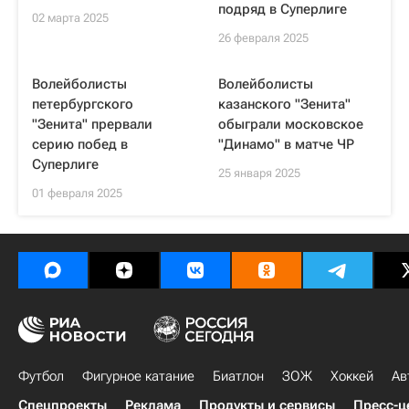
подряд в Суперлиге
02 марта 2025
26 февраля 2025
Волейболисты
Волейболисты
петербургского
казанского "Зенита"
"Зенита" прервали
обыграли московское
серию побед в
"Динамо" в матче ЧР
Суперлиге
25 января 2025
01 февраля 2025
Футбол
Фигурное катание
Биатлон
ЗОЖ
Хоккей
Ав
Спецпроекты
Реклама
Продукты и сервисы
Пресс-ц