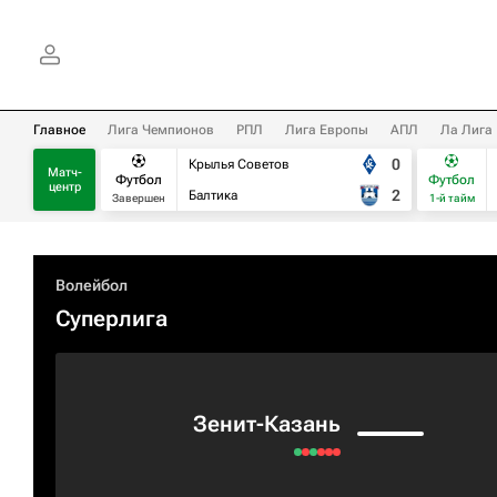
Главное
Лига Чемпионов
РПЛ
Лига Европы
АПЛ
Ла Лига
0
Крылья Советов
Матч-
Футбол
Футбол
центр
2
Балтика
Завершен
1-й тайм
Волейбол
Суперлига
Зенит-Казань