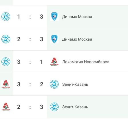
1
:
3
Динамо Москва
2
:
3
Динамо Москва
3
:
1
Локомотив Новосибирск
3
:
2
Зенит-Казань
2
:
3
Зенит-Казань