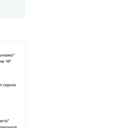
Динамо"
ле ЧР
ал серию
ита"
мпионате