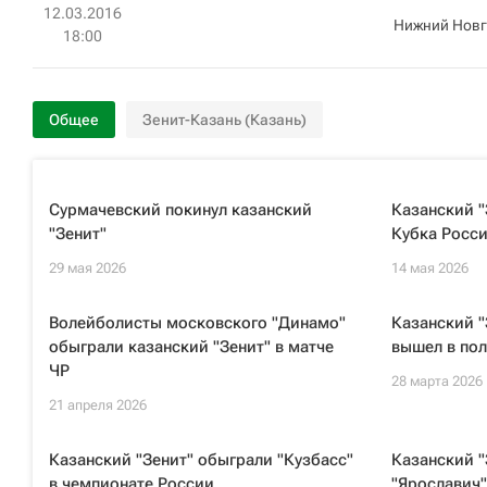
12.03.2016
Нижний Нов
18:00
Общее
Зенит-Казань (Казань)
Сурмачевский покинул казанский
Казанский "
"Зенит"
Кубка Росси
29 мая 2026
14 мая 2026
Волейболисты московского "Динамо"
Казанский "
обыграли казанский "Зенит" в матче
вышел в по
ЧР
28 марта 2026
21 апреля 2026
Казанский "Зенит" обыграли "Кузбасс"
Казанский "
в чемпионате России
"Ярославич"