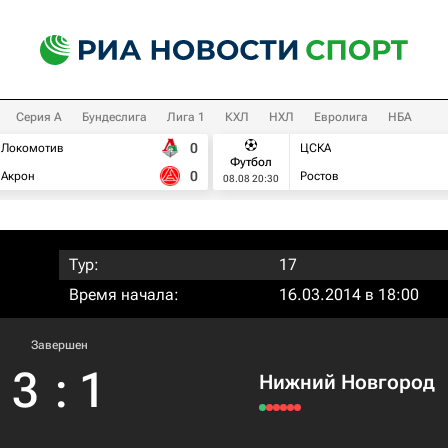
Серия А
Бундеслига
Лига 1
КХЛ
НХЛ
Евролига
НБА
0
Локомотив
ЦСКА
Футбол
0
Акрон
Ростов
08.08 20:30
Тур:
17
Время начала:
16.03.2014 в 18:00
Завершен
3
:
1
Нижний Новгород