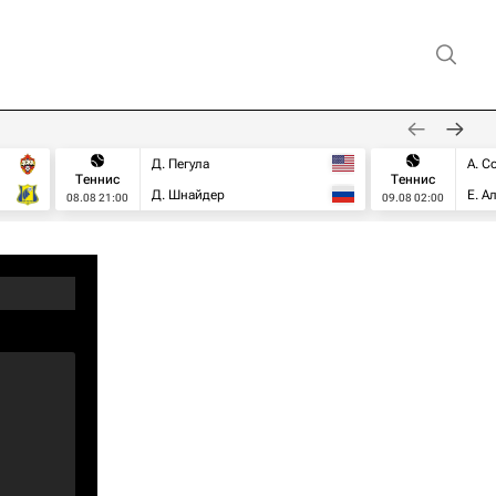
Д. Пегула
А. С
Теннис
Теннис
Д. Шнайдер
Е. А
08.08 21:00
09.08 02:00