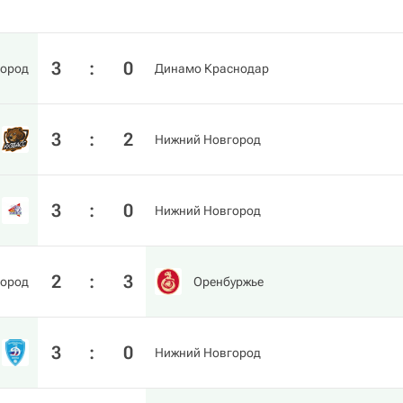
3
:
0
город
Динамо Краснодар
3
:
2
Нижний Новгород
3
:
0
Нижний Новгород
2
:
3
город
Оренбуржье
3
:
0
Нижний Новгород