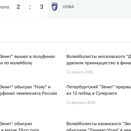
2
:
3
город
HOBA
Зенит" вышел в полуфинал
Волейболисты московского "
и по волейболу
удвоили преимущество в фина
23 апреля 2026
Зенит" обыграл "Нову" и
Петербургский "Зенит" прерв
луфинал чемпионата России
из 12 побед в Суперлиге
22 февраля 2026
Зенит" обыграл
Волейболисты казанского "Зен
 в матче 19-го тура
обыграли "Динамо-Урал" в че