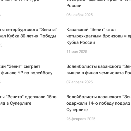
России
6
06 ноября 2025
ы петербургского "Зенита"
Казанский "Зенит" стал
ал Кубка 80-летия Победы
четырехкратным бронзовым 
Кубка России
25
11 мая 2025
ий "Зенит" сыграет
Волейболисты казанского "Зен
 финале ЧР по волейболу
вышли в финал чемпионата Ро
5
07 апреля 2025
ты "Зенита" одержали 15-ю
Волейболисты казанского "Зен
яд в Суперлиге
одержали 14-ю победу подряд
Суперлиге
26 февраля 2025