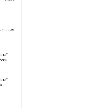
призером
ита"
ссии
ита"
 в