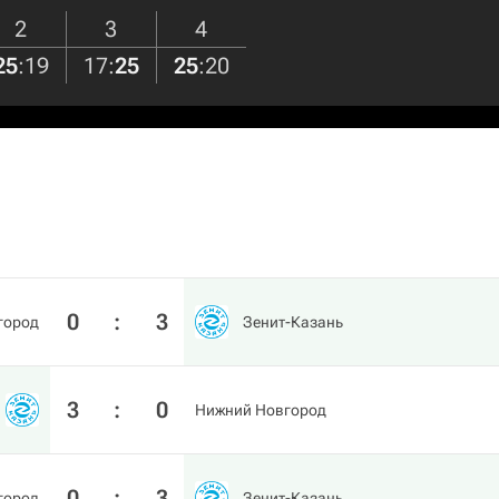
2
3
4
25
:
19
17
:
25
25
:
20
0
:
3
город
Зенит-Казань
3
:
0
Нижний Новгород
0
:
3
город
Зенит-Казань