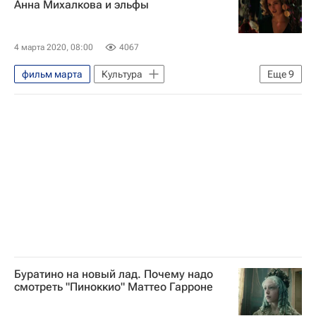
Анна Михалкова и эльфы
куда поехать в выходные
Кино
4 марта 2020, 08:00
4067
фильм марта
Культура
Еще
9
Анна Михалкова
Виктория Толстоганова
Виктория Исакова
Элизабет Мосс
Милош Бикович
фильмы 2020
лучшие фильмы
фильмы недели
Кино
Буратино на новый лад. Почему надо
смотреть "Пиноккио" Маттео Гарроне