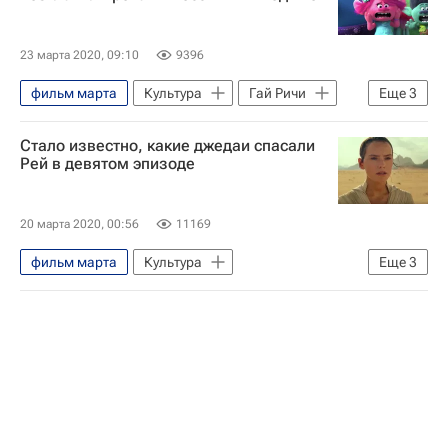
23 марта 2020, 09:10
9396
фильм марта
Культура
Гай Ричи
Еще
3
Вин Дизель (Марк Синклер Винсент)
Стало известно, какие джедаи спасали
Новости культуры
Кино
Рей в девятом эпизоде
20 марта 2020, 00:56
11169
фильм марта
Культура
Еще
3
Звездные войны
Новости культуры
Кино