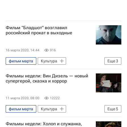
Фильм "Бладшот" возглавил
российский прокат в выходные
16 марта 2020, 14:44
916
фильм марта
Культура
Еще
3
Вин Дизель (Марк Синклер Винсент)
Фильмы недели: Вин Дизель — новый
Новости культуры
Кино
супергерой, сказка и хоррор
11 марта 2020, 08:00
12222
фильм марта
Культура
Еще
5
Вин Дизель (Марк Синклер Винсент)
Фильмы недели: Холоп и служанка,
Кэти Холмс
фильмы 2020