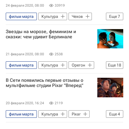
24 февраля 2020, 08:00
33919
фильм марта
Культура
Чехов
Еще
7
Италия
фильмы 2020
Звезды на морозе, феминизм и
лучшие фильмы
что посмотреть
сказки: чем удивит Берлинале
сериалы
фильм февраля
Кино
21 февраля 2020, 08:00
2538
фильм марта
Культура
Орегон
Еще
18
Джонни Депп
Хавьер Бардем
В Сети появились первые отзывы о
Хелен Миррен
Тильда Суинтон
мультфильме студии Pixar "Вперед"
Уиллем Дефо
Сальма Хайек
Ларс Айдингер
Крис Прэтт
20 февраля 2020, 16:24
2119
Том Холланд
Элизабет Мосс
фильм марта
Культура
Pixar
Еще
4
Эль Фэннинг
Новости культуры
Том Холланд
Берлинский кинофестиваль