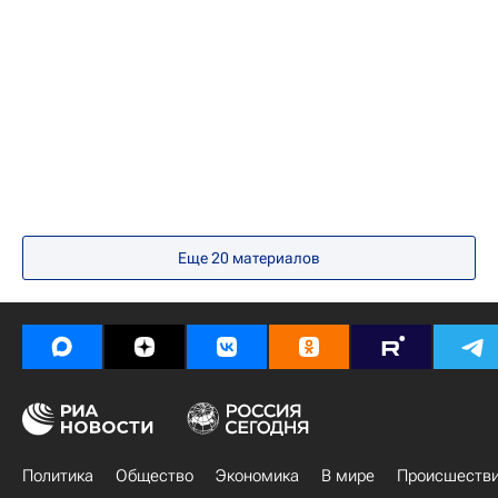
фильмы 2020
Кино
фильмы 2020
Берлин (город)
фильм февраля
куда сходить
что посмотреть
Кино
Еще
20
материалов
Политика
Общество
Экономика
В мире
Происшеств