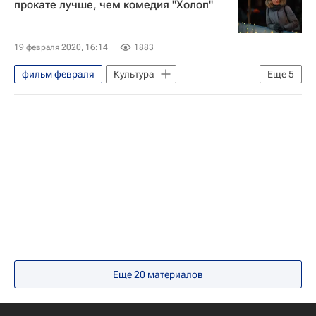
прокате лучше, чем комедия "Холоп"
Уиллем Дефо
Сальма Хайек
Ларс Айдингер
Крис Прэтт
19 февраля 2020, 16:14
1883
Том Холланд
Элизабет Мосс
фильм февраля
Культура
Еще
5
Эль Фэннинг
Александр Петров
Новости культуры
Берлинский кинофестиваль
фильмы 2020
лучшие фильмы
фильмы 2020
Берлин (город)
Кино
фильм марта
куда сходить
что посмотреть
Кино
Еще
20
материалов