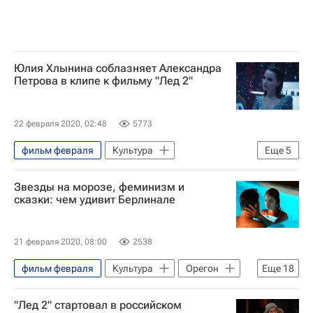
Юлия Хлынина соблазняет Александра
Петрова в клипе к фильму "Лед 2"
22 февраля 2020, 02:48
5773
фильм февраля
Культура
Еще
5
Александр Петров
Новости культуры
Звезды на морозе, феминизм и
Музыка
фильмы 2020
сказки: чем удивит Берлинале
лучшие фильмы
21 февраля 2020, 08:00
2538
фильм февраля
Культура
Орегон
Еще
18
Джонни Депп
Хавьер Бардем
"Лед 2" стартовал в российском
Хелен Миррен
Тильда Суинтон