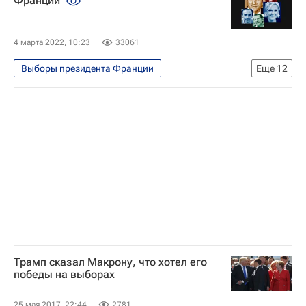
Франции
Николя Дюпон-Эньян
Эрик Земмур
Марин Ле Пен
4 марта 2022, 10:23
33061
Выборы президента Франции
Еще
12
Инфографика
Франция
Выборы
Политика
Эммануэль Макрон
Европа
Марин Ле Пен
Эрик Земмур
Валери Пекресс
Николя Дюпон-Эньян
Жан-Люк Меланшон
Анн Идальго
Трамп сказал Макрону, что хотел его
победы на выборах
25 мая 2017, 22:44
2781