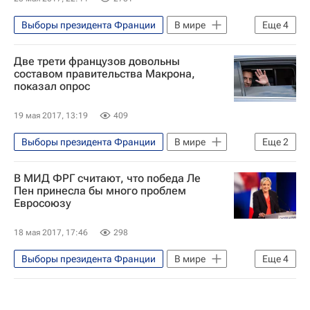
Выборы президента Франции
В мире
Еще
4
Саммит НАТО в Брюсселе в 2018 году
Две трети французов довольны
Брюссель
Дональд Трамп
составом правительства Макрона,
показал опрос
Эммануэль Макрон
19 мая 2017, 13:19
409
Выборы президента Франции
В мире
Еще
2
Франция
Эммануэль Макрон
В МИД ФРГ считают, что победа Ле
Пен принесла бы много проблем
Евросоюзу
18 мая 2017, 17:46
298
Выборы президента Франции
В мире
Еще
4
Франция
Марин Ле Пен
Зигмар Габриэль
МИД Германии