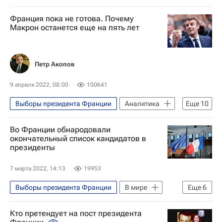
Франция пока не готова. Почему
Макрон останется еще на пять лет
Петр Акопов
9 апреля 2022, 08:00
100641
Выборы президента Франции
Аналитика
Еще
10
Эрик Земмур
Марин Ле Пен
Во Франции обнародовали
Эммануэль Макрон
Евросоюз
окончательный список кандидатов в
президенты
НАТО
Европа
Россия
Украина
Санкции в отношении России
7 марта 2022, 14:13
19953
Франция
Выборы президента Франции
В мире
Еще
6
Франция
Анн Идальго
Кто претендует на пост президента
Жан-Люк Меланшон