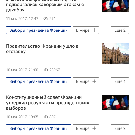
подвергались хакерским атакам с
декабря
11 мая 2017, 12:47
271
Выборы президента Франции
В мире
Еще
2
Франция
Эммануэль Макрон
Правительство Франции ушло в
отставку
10 мая 2017, 21:00
28967
Выборы президента Франции
В мире
Еще
4
Франция
Франсуа Олланд
Конституционный совет Франции
Эммануэль Макрон
утвердил результаты президентских
выборов
Совет министров Франции
10 мая 2017, 19:05
807
Выборы президента Франции
В мире
Еще
2