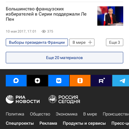
Франция
Эммануэль Макрон
Большинство французских
избирателей в Сирии поддержали Ле
Пен
10 мая 2017, 17:01
375
Выборы президента Франции
В мире
Еще
3
Сирия
Франция
Марин Ле Пен
Еще
20
материалов
Политика
Общество
Экономика
В мире
Происшеств
Спецпроекты
Реклама
Продукты и сервисы
Пресс-ц