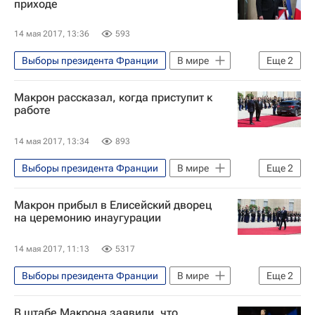
приходе
14 мая 2017, 13:36
593
Выборы президента Франции
В мире
Еще
2
Франция
Франсуа Олланд
Макрон рассказал, когда приступит к
работе
14 мая 2017, 13:34
893
Выборы президента Франции
В мире
Еще
2
Франция
Эммануэль Макрон
Макрон прибыл в Елисейский дворец
на церемонию инаугурации
14 мая 2017, 11:13
5317
Выборы президента Франции
В мире
Еще
2
Париж
Эммануэль Макрон
В штабе Макрона заявили, что