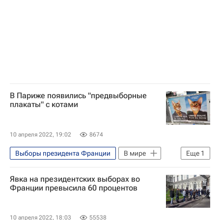
Россия
Франция
НАТО
Вперед, республика
США
Марин Ле Пен
Эммануэль Макрон
В Париже появились "предвыборные
плакаты" с котами
10 апреля 2022, 19:02
8674
Выборы президента Франции
В мире
Еще
1
Франция
Явка на президентских выборах во
Франции превысила 60 процентов
10 апреля 2022, 18:03
55538