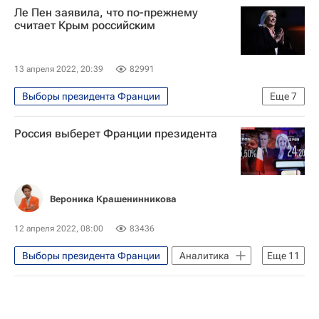
Ле Пен заявила, что по-прежнему
считает Крым российским
13 апреля 2022, 20:39
82991
Выборы президента Франции
Еще
7
Марин Ле Пен
Республика Крым
Россия выберет Франции президента
Франция
В мире
Эммануэль Макрон
Севастополь
ООН
Вероника Крашенинникова
12 апреля 2022, 08:00
83436
Выборы президента Франции
Аналитика
Еще
11
В мире
Андерс Брейвик
Жак Ширак
Дональд Трамп