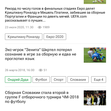
Рекорд по числу голов в финальных стадиях Евро делят
Криштиану Роналду и Мишель Платини, забившие за сборные
Португалии и Франции по девять мячей. UEFA.com
рассказывает о лучших...
23 июля 2020, 11:30
1989
Криштиану Роналду
Евро-2020
Экс-игрок "Зенита" Шкртел потерял
сознание в игре за сборную и едва не
проглотил язык
26 марта 2018, 16:00
51
Ондрей Дуда
Футбол
Спорт
Словакия
Еще
4
Фенербахче
Зенит
Ливерпуль
Сборная Словакии стала второй в
Мартин Шкртел
группе F отборочного турнира ЧМ-2018
по футболу