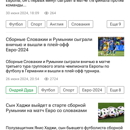
Европы, он с первых минут сыграет в матче 1/8 финала против
команды...
30 июня 2024, 18:09
264
Футбол
Спорт
Англия
Словакия
Еще
9
Гельзенкирхен
Джордан Пикфорд
Сборные Словакии и Румынии сыграли
Конор Галлахер
Кайл Уокер
вничью и вышли в плей-офф
Евро-2024
Манчестер Юнайтед
Евро-2024
Германия
Манчестер Сити
Арсенал (Лондон)
Сборные Словакии и Румынии сыграли вничью в матче
третьего тура группового этапа чемпионата Европы по
футболу в Германии и вышли в плей-офф турнира.
26 июня 2024, 20:54
2724
Ондрей Дуда
Футбол
Спорт
Евро-2024
Еще
8
Словакия
Румыния
Румыния
Сын Хаджи выйдет в старте сборной
Словакия
Украина
Марин
Румынии на матч Евро со словаками
Международная федерация футбола (ФИФА)
Союз европейских футбольных ассоциаций (УЕФА)
Полузащитник Янис Хаджи, сын бывшего футболиста сборной