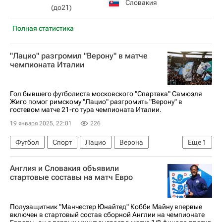
Словакия
(до21)
Полная статистика
"Лацио" разгромил "Верону" в матче
чемпионата Италии
Гол бывшего футболиста московского "Спартака" Самюэля
Жиго помог римскому "Лацио" разгромить "Верону" в
гостевом матче 21-го тура чемпионата Италии.
19 января 2025, 22:01
226
Футбол
Спорт
Лацио
Верона
Еще
1
Серия А 2026-2027 (Чемпионат Италии по футболу)
Англия и Словакия объявили
стартовые составы на матч Евро
Полузащитник "Манчестер Юнайтед" Кобби Майну впервые
включен в стартовый состав сборной Англии на чемпионате