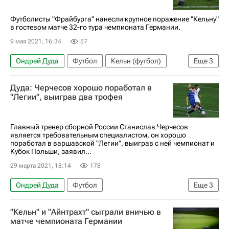
Футболисты "Фрайбурга" нанесли крупное поражение "Кельну"
в гостевом матче 32-го тура чемпионата Германии.
9 мая 2021, 16:34
57
Ондрей Дуда
Футбол
Кельн (футбол)
Еще
3
Фрайбург
Винченцо Грифо
Дуда: Черчесов хорошо поработал в
Жонатан Шмид
"Легии", выиграв два трофея
Главный тренер сборной России Станислав Черчесов
является требовательным специалистом, он хорошо
поработал в варшавской "Легии", выиграв с ней чемпионат и
Кубок Польши, заявил...
29 марта 2021, 18:14
178
Ондрей Дуда
Футбол
Еще
3
Сборная России по футболу
"Кельн" и "Айнтрахт" сыграли вничью в
Станислав Черчесов
Легия
матче чемпионата Германии