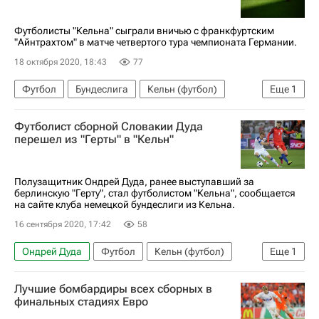
Футболисты "Кельна" сыграли вничью с франкфуртским
"Айнтрахтом" в матче четвертого тура чемпионата Германии.
18 октября 2020, 18:43
77
Футбол
Бундеслига
Кельн (футбол)
Еще
1
Айнтрахт (Франкфурт)
Футболист сборной Словакии Дуда
перешел из "Герты" в "Кельн"
Полузащитник Ондрей Дуда, ранее выступавший за
берлинскую "Герту", стал футболистом "Кельна", сообщается
на сайте клуба немецкой бундеслиги из Кельна.
16 сентября 2020, 17:42
58
Ондрей Дуда
Футбол
Кельн (футбол)
Еще
1
Герта
Лучшие бомбардиры всех сборных в
финальных стадиях Евро