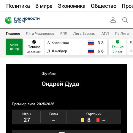
Политика
В мире
Экономика
Общество
Про
Главное
Лига Чемпионов
РПЛ
Лига Европы
АПЛ
Ла Лига
3
3
А. Калинская
Е
Матч-
Теннис
Теннис
центр
6
6
Д. Шнайдер
К
Завершен
2-й сет
Футбол
Ондрей Дуда
Премьер-лига
2025/2026
Игры
Голы
Карточки
27
–
8
–