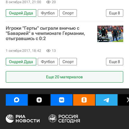
8 октября 2017, 21:00
20
Ондрей Дуда
Футбол
Спорт
Еще
8
Чемпионат мира 2018 (отборочный турнир, Европа)
Игроки "Герты" сыграли вничью с
Мальта
Литва
Англия
Шотландия
"Баварией" в чемпионате Германии,
отыгравшись с 0:2
Словакия
Словения
Адам Немец
1 октября 2017, 18:42
13
Ондрей Дуда
Футбол
Спорт
Еще
8
Карло Анчелотти
Вилли Саньоль
Еще 20 материалов
Бундеслига
Герта
Бавария
Саломон Калу
Роберт Левандовский
Матс Хуммельс