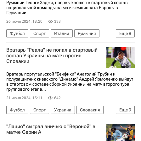
Румынии Георге Хаджи, впервые вошел в стартовый состав
национальной команды на матч чемпионата Европы в
Германии.
26 июня 2024, 18:20
338
Футбол
Спорт
Италия
Румыния
Еще
8
Германия
Георге Хаджи
Флорин Ницэ
Вратарь "Реала" не попал в стартовый
Андрей Буркэ
Слован (Братислава)
состав Украины на матч против
Словакии
Марин
Газиантеп
Евро-2024
Вратарь португальской "Бенфики" Анатолий Трубин и
полузащитник киевского "Динамо" Андрей Ярмоленко выйдут
в стартовом составе сборной Украины на матч второго тура
группового этапа...
21 июня 2024, 15:11
642
Футбол
Спорт
Украина
Словакия
Еще
9
Дюссельдорф
Андрей Ярмоленко
"Лацио" сыграл вничью с "Вероной" в
Анатолий Трубин
Александр Зинченко
матче Серии A
Бенфика
Динамо Москва
Шахтер