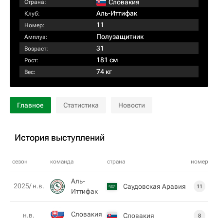
Словакия
Страна:
Аль-Иттифак
Клуб:
11
Номер:
Полузащитник
Амплуа:
31
Возраст:
181 см
Рост:
74 кг
Вес:
Главное
Статистика
Новости
История выступлений
сезон
команда
страна
номер
Аль-
2025/ н.в.
Саудовская Аравия
11
Иттифак
Словакия
н.в.
Словакия
8