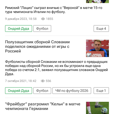
Анонсы и трансляции матчей
Евро-2024
Римский "Лацио" сыграл вничью с "Вероной" в матче 15-го
тура чемпионата Италии по футболу.
9 декабря 2023, 18:58
1855
Ондрей Дуда
Футбол
Еще
4
Серия А 2026-2027 (Чемпионат Италии по футболу)
Полузащитник сборной Словакии
Маттиа Дзакканьи
Верона
Лацио
поделился ожиданиями от игры с
Россией
Футболисты сборной Словакии не вспоминают о предыдущих
победах над сборной России, но их бы устроила еще одна
победа со счетом 2:1, заявил полузащитник словаков Ондрей
Дуда.
7 октября 2021, 18:42
556
Ондрей Дуда
Футбол
ЧМ по футболу 2026
Еще
1
Сборная России по футболу
"Фрайбург" разгромил "Кельн" в матче
чемпионата Германии