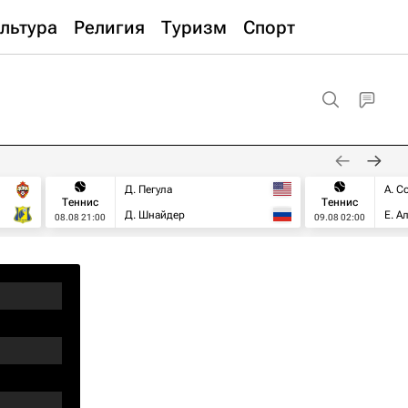
льтура
Религия
Туризм
Спорт
Д. Пегула
А. С
Теннис
Теннис
Д. Шнайдер
Е. А
08.08 21:00
09.08 02:00