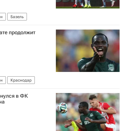
он
Базель
ате продолжит
он
Краснодар
рнулся в ФК
ча