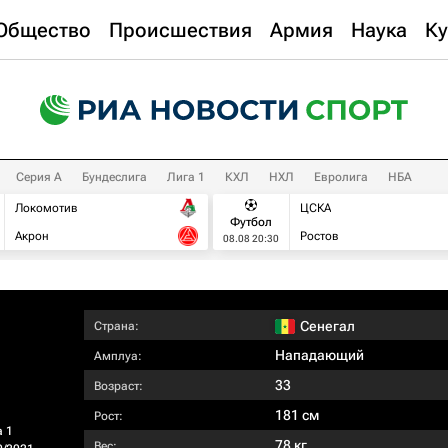
Общество
Происшествия
Армия
Наука
Ку
Серия А
Бундеслига
Лига 1
КХЛ
НХЛ
Евролига
НБА
Локомотив
ЦСКА
Футбол
Акрон
Ростов
08.08 20:30
Сенегал
Страна:
Нападающий
Амплуа:
33
Возраст:
181 см
Рост:
а 1
78 кг
Вес: