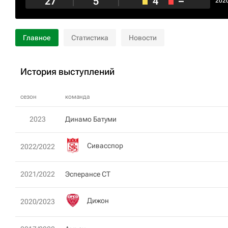
27
5
4
–
202
Главное
Статистика
Новости
История выступлений
сезон
команда
2023
Динамо Батуми
Сивасспор
2022/2022
2021/2022
Эсперансе СТ
Дижон
2020/2023