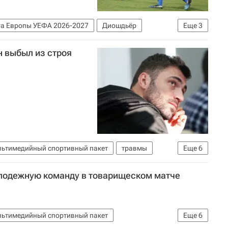
а Европы УЕФА 2026-2027
Диошдьёр
Еще
3
н выбыл из строя
ьтимедийный спортивный пакет
травмы
Еще
6
оссии по футболу)
Волга (Нижний Новгород)
лодежную команду в товарищеском матче
н
ьтимедийный спортивный пакет
Еще
6