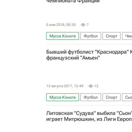
чемпионата Франции
5 мая 2018, 00:30
7
Мусса Конате
Футбол
Спорт
Чем
Пари Сен-Жермен (ПСЖ)
Амьен
Кри
Бывший футболист "Краснодара" 
французский "Амьен"
13 августа 2017, 12:49
12
Мусса Конате
Футбол
Спорт
Сь
Литовская "Судува" выбила "Сьон"
играет Митрюшкин, из Лиги Евро