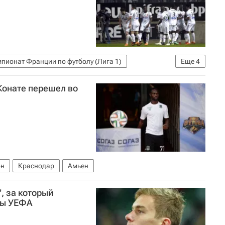
пионат Франции по футболу (Лига 1)
Еще
4
стофер Нкунку
Эдинсон Кавани
Конате перешел во
он
Краснодар
Амьен
, за который
пы УЕФА