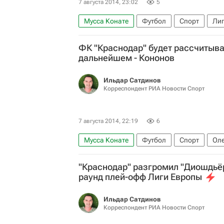
7 августа 2014, 23:02
5
Мусса Конате
Футбол
Спорт
Лиг
ФК "Краснодар" будет рассчитыват
дальнейшем - Кононов
Ильдар Сатдинов
Корреспондент РИА Новости Спорт
7 августа 2014, 22:19
6
Мусса Конате
Футбол
Спорт
Оле
Диошдьёр
Краснодар
"Краснодар" разгромил "Диошдьёр
раунд плей-офф Лиги Европы
Ильдар Сатдинов
Корреспондент РИА Новости Спорт