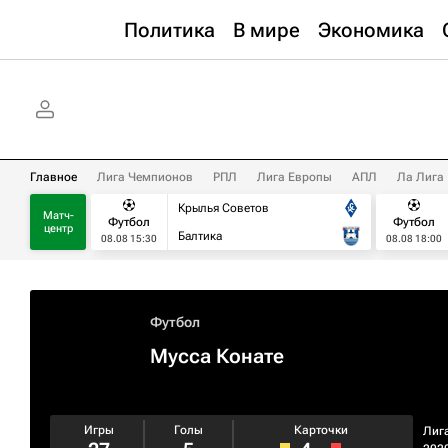
Политика
В мире
Экономика
Главное
Лига Чемпионов
РПЛ
Лига Европы
АПЛ
Ла Лига
Крылья Советов
Матч-
Футбол
Футбол
центр
Балтика
08.08 15:30
08.08 18:00
Футбол
Мусса Конате
Игры
Голы
Карточки
Лиг