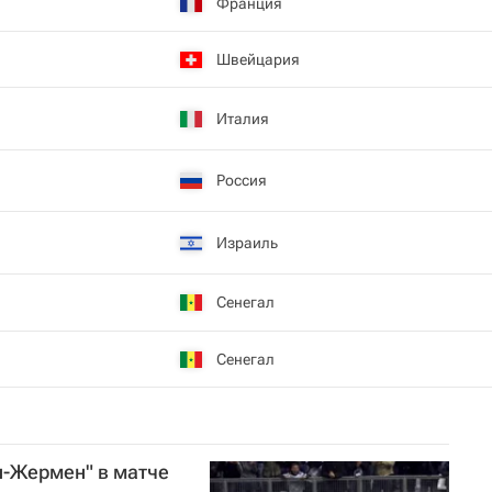
Франция
Швейцария
Италия
Россия
Израиль
Сенегал
Сенегал
н-Жермен" в матче