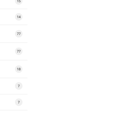
15
14
77
77
18
7
7