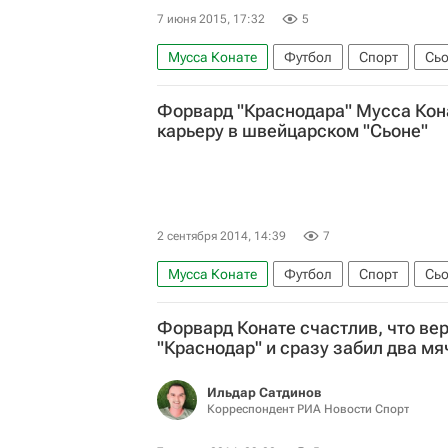
7 июня 2015, 17:32
5
Мусса Конате
Футбол
Спорт
Сь
Форвард "Краснодара" Мусса Кон
карьеру в швейцарском "Сьоне"
2 сентября 2014, 14:39
7
Мусса Конате
Футбол
Спорт
Сь
Форвард Конате счастлив, что ве
"Краснодар" и сразу забил два мя
Ильдар Сатдинов
Корреспондент РИА Новости Спорт