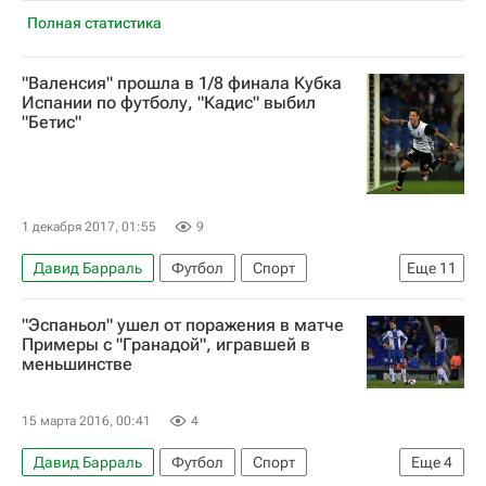
Полная статистика
"Валенсия" прошла в 1/8 финала Кубка
Испании по футболу, "Кадис" выбил
"Бетис"
1 декабря 2017, 01:55
9
Давид Барраль
Футбол
Спорт
Еще
11
Кубок Испании
Сарагоса
Кадис
Бетис
"Эспаньол" ушел от поражения в матче
Валенсия
Роберт Ибаньес
Сантьяго Мина
Примеры с "Гранадой", игравшей в
меньшинстве
Рубен Везу
Иван Кецоевич
Кристиан Тельо
Риад Будебуз
15 марта 2016, 00:41
4
Давид Барраль
Футбол
Спорт
Еще
4