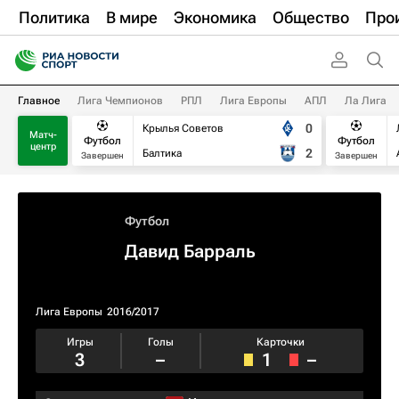
Политика
В мире
Экономика
Общество
Про
Главное
Лига Чемпионов
РПЛ
Лига Европы
АПЛ
Ла Лига
0
Крылья Советов
Матч-
Футбол
Футбол
центр
2
Балтика
Завершен
Завершен
Футбол
Давид Барраль
Лига Европы
2016/2017
Игры
Голы
Карточки
3
–
1
–