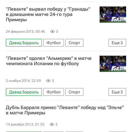
Чемпионат Испании по футболу
Эспаньол
"Леванте" вырвал победу у "Гранады"
Гранада
Рубен Рочина
в домашнем матче 24-го тура
Примеры
24 февраля 2015, 00:46
3
Давид Барраль
Футбол
Спорт
Еще
3
Чемпионат Испании по футболу
Леванте
"Леванте" одолел "Альмерию" в матче
Гранада
чемпионата Испании по футболу
2 ноября 2014, 22:59
3
Давид Барраль
Футбол
Спорт
Еще
3
Чемпионат Испании по футболу
Альмерия
Дубль Барраля принес "Леванте" победу над "Эльче"
Леванте
в матче Примеры
14 декабря 2013, 01:55
3