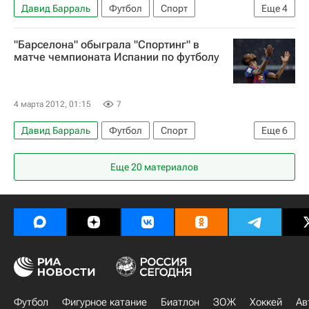
Давид Барраль
Футбол
Спорт
Еще
4
Чемпионат Испании по футболу
Эльче
"Барселона" обыграла "Спортинг" в
Леванте
Кристиан Сэпунару
матче чемпионата Испании по футболу
4 марта 2012, 01:15
7
Давид Барраль
Футбол
Спорт
Еще
6
Чемпионат Испании по футболу
Еще 20 материалов
Спортинг (Хихон)
Барселона
Сейду Кейта
Жерар Пике
Андрес Иньеста
Футбол
Фигурное катание
Биатлон
ЗОЖ
Хоккей
Ав