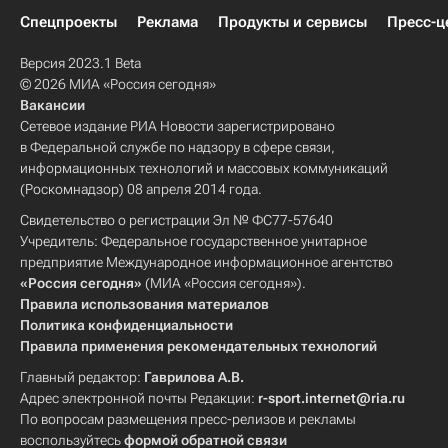
Спецпроекты
Реклама
Продукты и сервисы
Пресс-ц
Версия 2023.1 Beta
© 2026 МИА «Россия сегодня»
Вакансии
Сетевое издание РИА Новости зарегистрировано
в Федеральной службе по надзору в сфере связи,
информационных технологий и массовых коммуникаций
(Роскомнадзор) 08 апреля 2014 года.
Свидетельство о регистрации Эл № ФС77-57640
Учредитель: Федеральное государственное унитарное
предприятие Международное информационное агентство
«Россия сегодня»
(МИА «Россия сегодня»).
Правила использования материалов
Политика конфиденциальности
Правила применения рекомендательных технологий
Главный редактор:
Гаврилова А.В.
Адрес электронной почты Редакции:
r-sport.internet@ria.ru
По вопросам размещения пресс-релизов и рекламы
воспользуйтесь
формой обратной связи