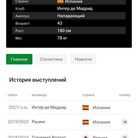
Испания
Страна:
Интер де Мадрид
Клуб:
Нападающий
Амплуа:
43
Возраст:
180 см
Рост:
78 кг
Вес:
Главное
Статистика
Новости
История выступлений
сезон
команда
страна
номер
2021/ н.в.
Интер де Мадрид
Испания
2019/2020
Расинг
Испания
18
2018/2019
Токусима Вортис
Япония
26