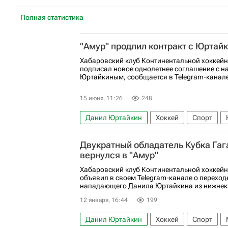
Полная статистика
"Амур" продлил контракт с Юртай
Хабаровский клуб Континентальной хоккейн
подписал новое однолетнее соглашение с
Юртайкиным, сообщается в Telegram-канале
15 июня, 11:26
248
Данил Юртайкин
Хоккей
Спорт
КХЛ 2025-2026
Локомотив (Ярославль
Двукратный обладатель Кубка Га
вернулся в "Амур"
Хабаровский клуб Континентальной хоккейн
объявил в своем Telegram-канале о переход
нападающего Данила Юртайкина из нижнек
12 января, 16:44
199
Данил Юртайкин
Хоккей
Спорт