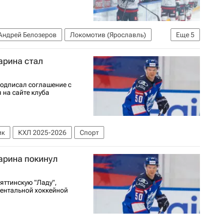
Андрей Белозеров
Локомотив (Ярославль)
Еще
5
с
Александр Радулов
Дамир Жафяров
арина стал
одписал соглашение с
на сайте клуба
ик
КХЛ 2025-2026
Спорт
арина покинул
ттинскую "Ладу",
нентальной хоккейной