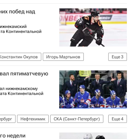
них побед над
нижнекамский
ата Континентальной
Константин Окулов
Игорь Мартынов
Еще
3
026
рвал пятиматчевую
рал нижнекамскому
ната Континентальной
ербург
Нефтехимик
СКА (Санкт-Петербург)
Еще
4
сы и трансляции матчей
го недели