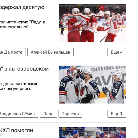
 одержал десятую
ольяттинскую "Ладу" в
нтинентальной
н Да Коста
Алексей Бывальцев
Еще
4
раконы
КХЛ 2025-2026
ы" в автозаводском
езде тольяттинскую
ках регулярного
Владислав Сёмин
Лада
Торпедо
Еще
1
 КХЛ помогли
"