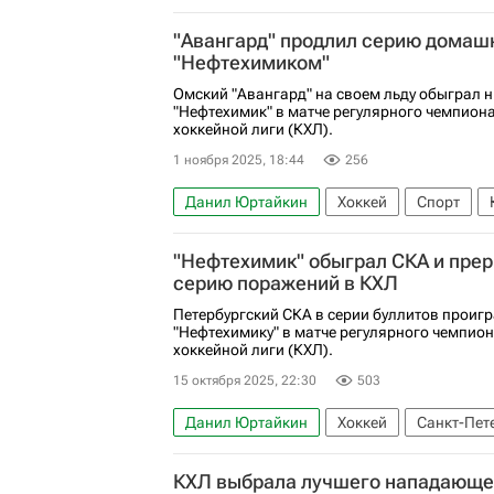
КХЛ 2025-2026
"Авангард" продлил серию домаш
"Нефтехимиком"
Омский "Авангард" на своем льду обыграл 
"Нефтехимик" в матче регулярного чемпион
хоккейной лиги (КХЛ).
1 ноября 2025, 18:44
256
Данил Юртайкин
Хоккей
Спорт
Нефтехимик
Авангард
КХЛ 2025-2
"Нефтехимик" обыграл СКА и пре
серию поражений в КХЛ
Петербургский СКА в серии буллитов проиг
"Нефтехимику" в матче регулярного чемпио
хоккейной лиги (КХЛ).
15 октября 2025, 22:30
503
Данил Юртайкин
Хоккей
Санкт-Пет
Автомобилист
КХЛ 2025-2026
Анон
КХЛ выбрала лучшего нападающе
Локомотив (Ярославль)