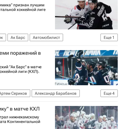
имика" признан лучшим
тальной хоккейной лиге
ик
Ак Барс
Автомобилист
Еще
1
семи поражений в
кий "Ак Барс" в матче
оккейной лиги (КХЛ).
Артем Сериков
Александр Барабанов
Еще
4
Л 2025-2026
ку" в матче КХЛ
играл нижнекамскому
ната Континентальной