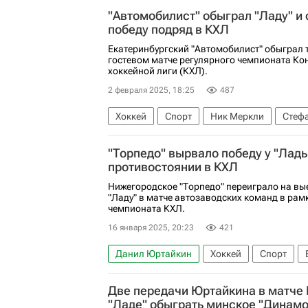
Салават Юлаев
КХЛ 2025-2026
"Автомобилист" обыграл "Ладу" и
победу подряд в КХЛ
Екатеринбургский "Автомобилист" обыграл т
гостевом матче регулярного чемпионата Ко
хоккейной лиги (КХЛ).
2 февраля 2025, 18:25
487
Хоккей
Спорт
Ник Меркли
Стефа
Автомобилист
Лада
Шанхайские д
"Торпедо" вырвало победу у "Лад
противостоянии в КХЛ
Нижегородское "Торпедо" переиграло на вы
"Ладу" в матче автозаводских команд в рам
чемпионата КХЛ.
16 января 2025, 20:23
421
Данил Юртайкин
Хоккей
Спорт
КХЛ 2025-2026
Две передачи Юртайкина в матче
"Ладе" обыграть минское "Динамо