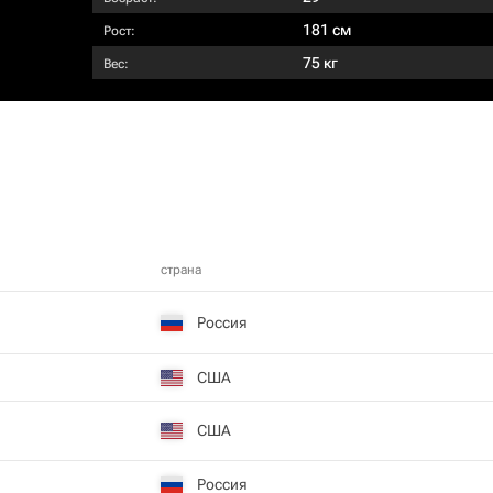
181 см
Рост:
75 кг
Вес:
страна
Россия
США
США
Россия