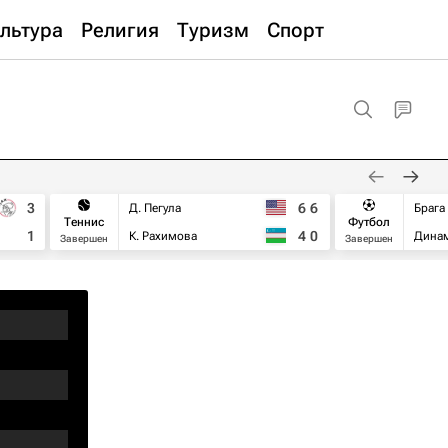
льтура
Религия
Туризм
Спорт
3
6
6
Д. Пегула
Брага
Теннис
Футбол
1
4
0
К. Рахимова
Дина
Завершен
Завершен