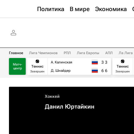
Политика
В мире
Экономика
Главное
Лига Чемпионов
РПЛ
Лига Европы
АПЛ
Ла Лига
3
3
А. Калинская
Матч-
Теннис
Теннис
центр
6
6
Д. Шнайдер
Завершен
Завершен
Хоккей
Данил Юртайкин