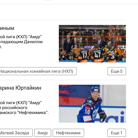
киным
ой лиги (КХЛ) "Амур"
 нападающим Данилом
.
Национальная хоккейная лига (НХЛ)
Еще
5
)
Нефтехимик
Амур
Никита Точицкий
гарина Юртайкин
ой лиги (КХЛ) "Амур"
е российского
амского "Нефтехимика".
Матвей Заседа
Амур
Нефтехимик
Еще
1