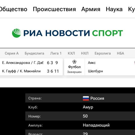
Общество
Происшествия
Армия
Наука
Ку
Серия А
Бундеслига
Лига 1
КХЛ
НХЛ
Евролига
НБА
6
3
9
Е. Александрова
Г. Дабровски
Аякс
Футбол
3
6
11
К. Гауфф
К. Макнейли
Шелбурн
Завершен
Россия
Страна:
Амур
Клуб:
50
Номер:
Нападающий
Амплуа:
29
Возраст: