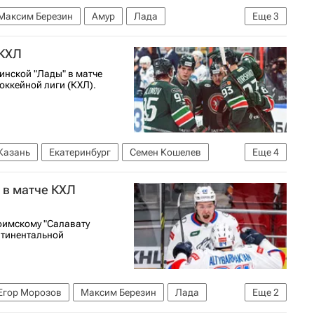
Максим Березин
Амур
Лада
Еще
3
хоккейная лига (НХЛ)
КХЛ 2025-2026
 КХЛ
тинской "Лады" в матче
оккейной лиги (КХЛ).
Казань
Екатеринбург
Семен Кошелев
Еще
4
алават Юлаев
 в матче КХЛ
фимскому "Салавату
нтинентальной
Егор Морозов
Максим Березин
Лада
Еще
2