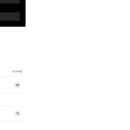
номер
50
75