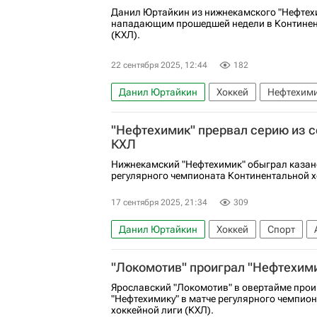
Данил Юртайкин из нижнекамского "Нефтех
нападающим прошедшей недели в Континен
(КХЛ).
22 сентября 2025, 12:44
182
Данил Юртайкин
Хоккей
Нефтехим
КХЛ 2025-2026
"Нефтехимик" прервал серию из 
КХЛ
Нижнекамский "Нефтехимик" обыграл казанс
регулярного чемпионата Континентальной х
17 сентября 2025, 21:34
309
Данил Юртайкин
Хоккей
Спорт
Нефтехимик
Ак Барс
Трактор
КХ
"Локомотив" проиграл "Нефтехими
Ярославский "Локомотив" в овертайме про
"Нефтехимику" в матче регулярного чемпио
хоккейной лиги (КХЛ).