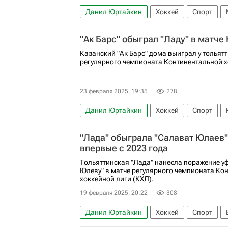
Данил Юртайкин
Хоккей
Спорт
Локомотив (Ярославль)
Национальная 
"Ак Барс" обыграл "Ладу" в матче
Казанский "Ак Барс" дома выиграл у тольят
регулярного чемпионата Континентальной х
23 февраля 2025, 19:35
278
Данил Юртайкин
Хоккей
Спорт
Артем Галимов
Ак Барс
Лада
С
"Лада" обыграла "Салават Юлаев"
впервые с 2023 года
Тольяттинская "Лада" нанесла поражение у
Юлеву" в матче регулярного чемпионата Ко
хоккейной лиги (КХЛ).
19 февраля 2025, 20:22
308
Данил Юртайкин
Хоккей
Спорт