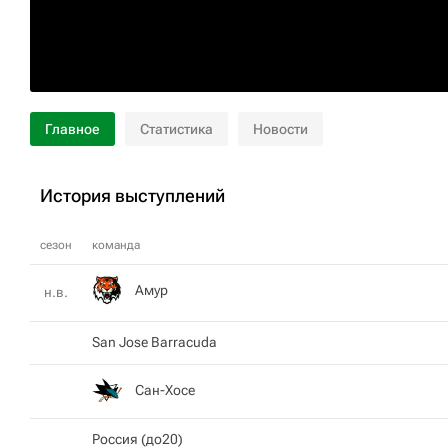
Главное
Статистика
Новости
История выступлений
сезон
команда
Амур
н.в.
San Jose Barracuda
Сан-Хосе
Россия (до20)