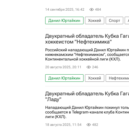
14 сентября 2025, 16:42
484
Данил Юртайкин
Хоккей
Спорт
КХЛ 2025-2026
Нефтехимик
Ак Бар
Двукратный обладатель Кубка Гаг
хоккеистом "Нефтехимика"
Российский нападающий Данил Юртайкин п
нижнекамским "Нефтехимиком", сообщается 
Континентальной хоккейной лиги (КХЛ).
20 августа 2025, 20:11
246
Данил Юртайкин
Хоккей
Нефтехим
Двукратный обладатель Кубка Гаг
"Ладу"
Нападающий Данил Юртайкин покинул толья
сообщается в Telegram-канале клуба Конти
лиги (КХЛ).
18 августа 2025, 11:54
482