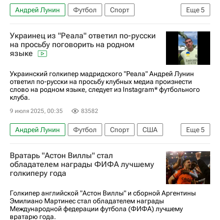
Андрей Лунин
Футбол
Спорт
Еще
5
Матвей Сафонов
Реал Мадрид
Челси
Украинец из "Реала" ответил по-русски
Светлана Журова
Флуминенсе
на просьбу поговорить на родном
языке
Украинский голкипер мадридского "Реала" Андрей Лунин
ответил по-русски на просьбу клубных медиа произнести
слово на родном языке, следует из Instagram* футбольного
клуба.
9 июля 2025, 00:35
83582
Андрей Лунин
Футбол
Спорт
США
Еще
5
Россия
Матвей Сафонов
Реал Мадрид
Вратарь "Астон Виллы" стал
Челси
Флуминенсе
обладателем награды ФИФА лучшему
голкиперу года
Голкипер английской "Астон Виллы" и сборной Аргентины
Эмилиано Мартинес стал обладателем награды
Международной федерации футбола (ФИФА) лучшему
вратарю года.