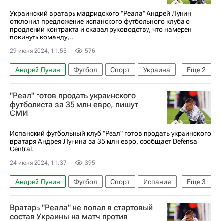
Украинский вратарь мадридского "Реала" Андрей Лунин
отклонил предложение испанского футбольного клуба о
продлении контракта и сказал руководству, что намерен
покинуть команду,...
29 июня 2024, 11:55
576
Андрей Лунин
Футбол
Спорт
Украина
Еще
2
Румыния
Боруссия (Дортмунд)
"Реал" готов продать украинского
футболиста за 35 млн евро, пишут
СМИ
Испанский футбольный клуб "Реал" готов продать украинского
вратаря Андрея Лунина за 35 млн евро, сообщает Defensa
Central.
24 июня 2024, 11:37
395
Андрей Лунин
Футбол
Спорт
Испания
Еще
3
Флорентино Перес
Атлетико (Мадрид)
Вратарь "Реала" не попал в стартовый
Арсенал (Лондон)
состав Украины на матч против