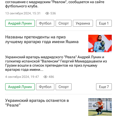
соглашение с мадридским "Реалом", сообщается на сайте
футбольного клуба.
13 сентября 2024, 15:31
536
Андрей Лунин
Футбол
Спорт
Украина
Еще
1
Реал Мадрид
Названы претенденты на приз
лучшему вратарю года имени Яшина
Украинский вратарь мадридского "Реала" Андрей Лунин и
голкипер испанской "Валенсии" Георгий Мамардашвили из
Грузии вошли в список претендентов на приз лучшему
вратарю года имени...
4 сентября 2024, 19:47
486
Андрей Лунин
Футбол
Спорт
Еще
7
Диогу Кошта
Грегор Кобель
Украинский вратарь останется в
Джанлуиджи Доннарумма
Майк Меньян
"Реале"
Ян Зоммер
Эмилиано Мартинес (1985)