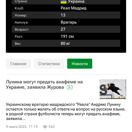
Украина
Страна:
Реал Мадрид
Клуб:
13
Номер:
Вратарь
Амплуа:
27
Возраст:
191 см
Рост:
80 кг
Вес:
Главное
Статистика
Новости
Лунина могут предать анафеме на
Украине, заявила Журова
Украинскому вратарю мадридского "Реала" Андрею Лунину
остается только жалеть об ответе на вопрос на русском языке,
в родной стране футболиста теперь могут предать анафеме,
заявила...
9 июля 2025, 17:19
542