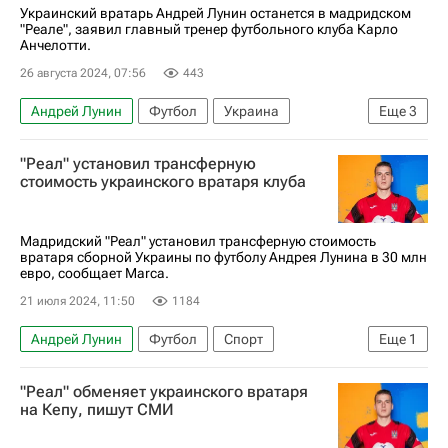
Унаи Симон
Украинский вратарь Андрей Лунин останется в мадридском
"Реале", заявил главный тренер футбольного клуба Карло
Анчелотти.
26 августа 2024, 07:56
443
Андрей Лунин
Футбол
Украина
Еще
3
Румыния
Спорт
Карло Анчелотти
"Реал" установил трансферную
стоимость украинского вратаря клуба
Мадридский "Реал" установил трансферную стоимость
вратаря сборной Украины по футболу Андрея Лунина в 30 млн
евро, сообщает Marca.
21 июля 2024, 11:50
1184
Андрей Лунин
Футбол
Спорт
Еще
1
Реал Мадрид
"Реал" обменяет украинского вратаря
на Кепу, пишут СМИ