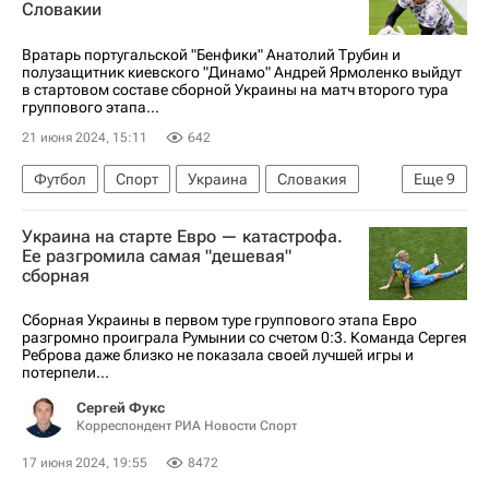
Словакии
Вратарь португальской "Бенфики" Анатолий Трубин и
полузащитник киевского "Динамо" Андрей Ярмоленко выйдут
в стартовом составе сборной Украины на матч второго тура
группового этапа...
21 июня 2024, 15:11
642
Футбол
Спорт
Украина
Словакия
Еще
9
Дюссельдорф
Андрей Ярмоленко
Украина на старте Евро — катастрофа.
Анатолий Трубин
Александр Зинченко
Ее разгромила самая "дешевая"
сборная
Бенфика
Динамо Москва
Шахтер
Анонсы и трансляции матчей
Евро-2024
Сборная Украины в первом туре группового этапа Евро
разгромно проиграла Румынии со счетом 0:3. Команда Сергея
Реброва даже близко не показала своей лучшей игры и
потерпели...
Сергей Фукс
Корреспондент РИА Новости Спорт
17 июня 2024, 19:55
8472