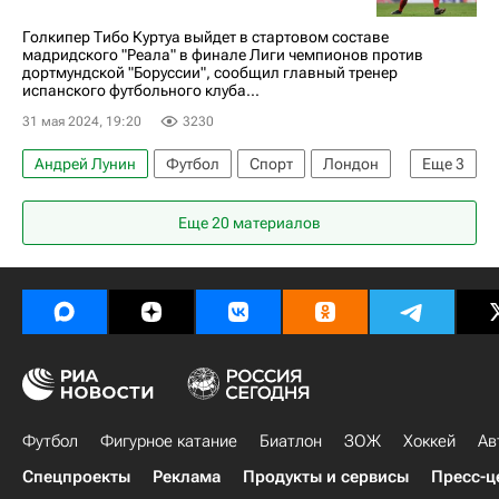
Голкипер Тибо Куртуа выйдет в стартовом составе
мадридского "Реала" в финале Лиги чемпионов против
дортмундской "Боруссии", сообщил главный тренер
испанского футбольного клуба...
31 мая 2024, 19:20
3230
Андрей Лунин
Футбол
Спорт
Лондон
Еще
3
Тибо Куртуа
Карло Анчелотти
Еще 20 материалов
Боруссия (Дортмунд)
Футбол
Фигурное катание
Биатлон
ЗОЖ
Хоккей
Ав
Спецпроекты
Реклама
Продукты и сервисы
Пресс-ц