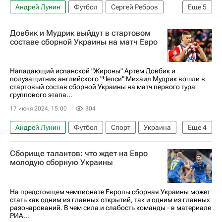
Андрей Лунин
Футбол
Сергей Ребров
Еще
5
Михаил Мудрик
Евро-2024
Украина
Довбик и Мудрик выйдут в стартовом
Румыния
Авторы РИА Новости Спорт
составе сборной Украины на матч Евро
Нападающий испанской "Жироны" Артем Довбик и
полузащитник английского "Челси" Михаил Мудрик вошли в
стартовый состав сборной Украины на матч первого тура
группового этапа...
17 июня 2024, 15:00
304
Андрей Лунин
Футбол
Спорт
Украина
Еще
4
Артём Довбик
Жирона
Михаил Мудрик
Сборище талантов: что ждет на Евро
Челси
молодую сборную Украины
На предстоящем чемпионате Европы сборная Украины может
стать как одним из главных открытий, так и одним из главных
разочарований. В чем сила и слабость команды - в материале
РИА...