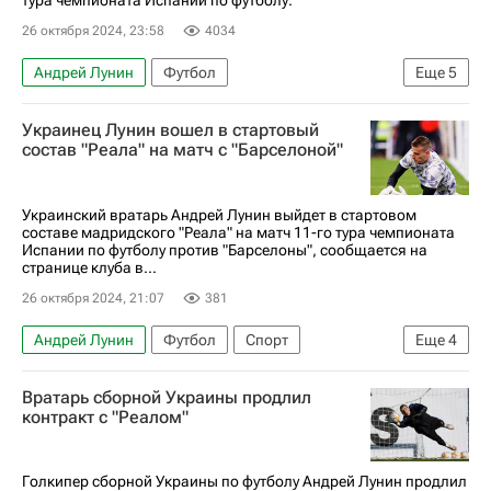
тура чемпионата Испании по футболу.
26 октября 2024, 23:58
4034
Андрей Лунин
Футбол
Еще
5
Чемпионат Испании по футболу
Реал Мадрид
Украинец Лунин вошел в стартовый
Барселона
Роберт Левандовский
состав "Реала" на матч с "Барселоной"
Килиан Мбаппе
Украинский вратарь Андрей Лунин выйдет в стартовом
составе мадридского "Реала" на матч 11-го тура чемпионата
Испании по футболу против "Барселоны", сообщается на
странице клуба в...
26 октября 2024, 21:07
381
Андрей Лунин
Футбол
Спорт
Еще
4
Тибо Куртуа
Барселона
Реал Мадрид
Вратарь сборной Украины продлил
Чемпионат Испании по футболу
контракт с "Реалом"
Голкипер сборной Украины по футболу Андрей Лунин продлил