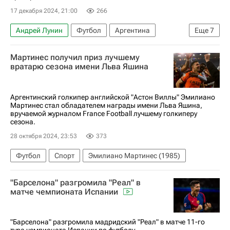
17 декабря 2024, 21:00
266
Андрей Лунин
Футбол
Аргентина
Еще
7
Испания
Доха
Мартинес получил приз лучшему
Эмилиано Мартинес (1985)
Эдерсон
вратарю сезона имени Льва Яшина
Астон Вилла
Международная федерация футбола (ФИФА)
Аргентинский голкипер английской "Астон Виллы" Эмилиано
Мартинес стал обладателем награды имени Льва Яшина,
Реал Мадрид
вручаемой журналом France Football лучшему голкиперу
сезона.
28 октября 2024, 23:53
373
Футбол
Спорт
Эмилиано Мартинес (1985)
"Барселона" разгромила "Реал" в
матче чемпионата Испании
"Барселона" разгромила мадридский "Реал" в матче 11-го