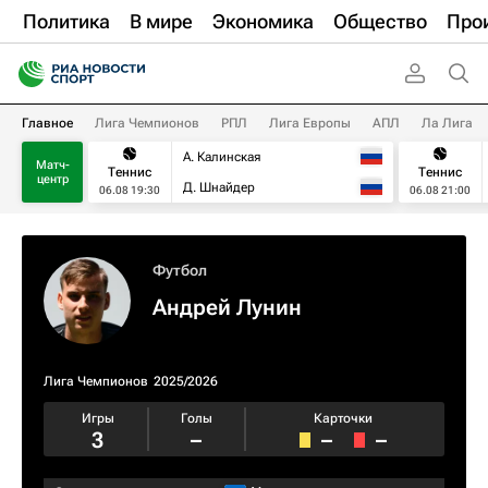
Политика
В мире
Экономика
Общество
Про
Главное
Лига Чемпионов
РПЛ
Лига Европы
АПЛ
Ла Лига
А. Калинская
Матч-
Теннис
Теннис
центр
Д. Шнайдер
06.08 19:30
06.08 21:00
Футбол
Андрей Лунин
Лига Чемпионов
2025/2026
Игры
Голы
Карточки
3
–
–
–