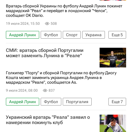
Вратарь сборной Украины по футболу Андрей Лунин покинет
мадридский "Реал" и перейдет в лондонский "Челси",
сообщает OK Diario.
19 июля 2024, 15:50
508
Андрей Лунин
Футбол
Спорт
Украина
Еще
5
Кепа Аррисабалага
Челси
Реал Мадрид
СМИ: вратарь сборной Португалии
Испания
Англия
может заменить Лунина в "Реале"
Голкипер "Порту" и сборной Португалии по футболу Диогу
Кошта может заменить украинца Андрея Лунина в
мадридском "Реале", сообщается As.
9 июля 2024, 08:00
837
Андрей Лунин
Футбол
Португалия
Еще
7
Спорт
Украина
Испания
Диогу Кошта
Украинский вратарь "Реала" заявил о
Порту
Евро-2024
Жорже Мендеш
намерении покинуть клуб