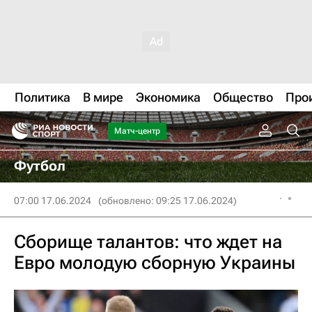
Политика
В мире
Экономика
Общество
Про
Матч-центр
Футбол
07:00 17.06.2024
(обновлено: 09:25 17.06.2024)
Сборище талантов: что ждет на
Евро молодую сборную Украины