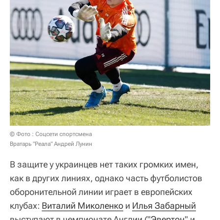
© Фото : Соцсети спортсмена
Вратарь "Реала" Андрей Лунин
В защите у украинцев нет таких громких имен,
как в других линиях, однако часть футболистов
оборонительной линии играет в европейских
клубах:
Виталий Миколенко
и
Илья Забарный
выступают в чемпионате Англии ("
Эвертон
" и