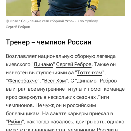
© Фото : Социальные сети сборной Украины по футболу
Сергей Ребров
Тренер – чемпион России
Возглавляет национальную сборную легенда
киевского "
Динамо
"
Сергей Ребров
. Также он
известен выступлениями за "
Тоттенхэм
",
"
Фенербахче
", "
Вест Хэм
". С "Динамо" Ребров
выиграл все внутренние титулы и помог команде
ярко сверкнуть в нескольких сезонах Лиги
чемпионов. Не чужд он и российским
болельщикам. На закате карьеры приехал в
"
Рубин
", как тогда казалось, доигрывать, однако
вместе с казанцами стал чемпионом России в