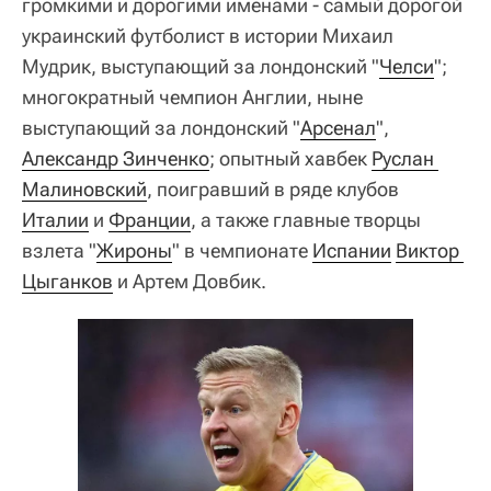
громкими и дорогими именами - самый дорогой
украинский футболист в истории Михаил
Мудрик, выступающий за лондонский "
Челси
";
многократный чемпион Англии, ныне
выступающий за лондонский "
Арсенал
",
Александр Зинченко
; опытный хавбек
Руслан 
Малиновский
, поигравший в ряде клубов
Италии
и
Франции
, а также главные творцы
взлета "
Жироны
" в чемпионате
Испании
Виктор 
Цыганков
и Артем Довбик.