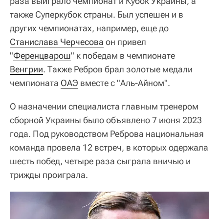
раза выиграло чемпионат и Кубок Украины, а
также Суперкубок страны. Был успешен и в
других чемпионатах, например, еще до
Станислава Черчесова
он привел
"
Ференцварош
" к победам в чемпионате
Венгрии
. Также Ребров брал золотые медали
чемпионата
ОАЭ
вместе с "Аль-Айном".
О назначении специалиста главным тренером
сборной Украины было объявлено 7 июня 2023
года. Под руководством Реброва национальная
команда провела 12 встреч, в которых одержала
шесть побед, четыре раза сыграла вничью и
трижды проиграла.