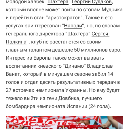
молодой хавбек "
Шахтера
"
Георгий Судаков
,
который вполне может пойти по стопам Мудрика
и перейти в стан "аристократов". Также в его
услугах заинтересован "
Наполи
", но, по словам
генерального директора "Шахтера"
Сергея 
Палкина
", клуб не расстанется со своим
главным талантом дешевле 50 миллионов евро.
Интерес из
Европы
также может вызвать
воспитанник киевского "Динамо" Владислав
Ванат, который в минувшем сезоне забил 14
голов и отдал десять результативных передач в
27 встречах чемпионата Украины. Но ему будет
тяжело выйти из тени Довбика, лучшего
бомбардира чемпионата Испании (24 гола).