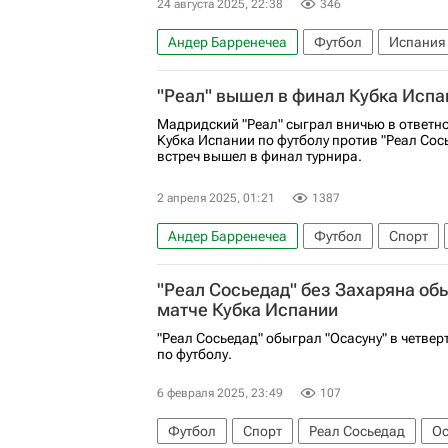
24 августа 2025, 22:38
346
Андер Барренечеа
Футбол
Испания
Реал Сосьедад
Эспаньол
Осасуна
"Реал" вышел в финал Кубка Испа
Мадридский "Реал" сыграл вничью в ответ
Кубка Испании по футболу против "Реал Сось
встреч вышел в финал турнира.
2 апреля 2025, 01:21
1387
Андер Барренечеа
Футбол
Спорт
Реал Сосьедад
Реал Мадрид
Кубок
"Реал Сосьедад" без Захаряна обы
матче Кубка Испании
"Реал Сосьедад" обыграл "Осасуну" в четве
по футболу.
6 февраля 2025, 23:49
107
Футбол
Спорт
Реал Сосьедад
Ос