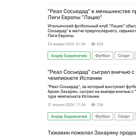
"Реал Сосьедад" в меньшинстве п
Лиги Европы "Лацио"
Итальянский футбольный клуб "Лацио" обыг
Сосьедад" в матче предпоследнего, седьмог
Лиги Европы.
24 января 2025, 01:56
639
Андер Барренечеа
Футбол
Спорт
Лацио
Реал Сосьедад
"Реал Сосьедад" сыграл вничью с 
чемпионате Испании
"Реал Сосьедад", за который выступает фут
Арсен Захарян, сыграл на выезде вничью с "
тура чемпионата Испании.
21 апреля 2024, 17:04
236
Андер Барренечеа
Футбол
Спорт
Ариц Элустондо
Реал Сосьедад
Хет
Тюкавин пожелал Захаряну продол