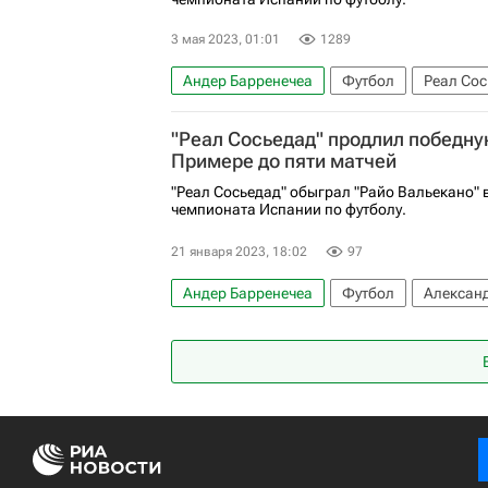
3 мая 2023, 01:01
1289
Андер Барренечеа
Футбол
Реал Со
Чемпионат Испании по футболу
Жирон
"Реал Сосьедад" продлил победну
Примере до пяти матчей
"Реал Сосьедад" обыграл "Райо Вальекано" в
чемпионата Испании по футболу.
21 января 2023, 18:02
97
Андер Барренечеа
Футбол
Алексан
Вильярреал
Чемпионат Испании по фу