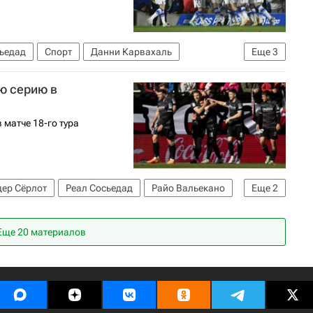
сьедад
Спорт
Данни Карвахаль
Еще
3
а
Хетафе
ю серию в
 матче 18-го тура
дер Сёрлот
Реал Сосьедад
Райо Вальекано
Еще
2
тболу
Еще 20 материалов