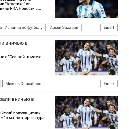
в "Атлетика" из
вили РИА Новости в...
т Испании по футболу
Арсен Захарян
Еще
1
ли вничью в
ю с "Сельтой" в матче
Микель Оярсабаль
Еще
7
 Солер
Карл Старфельт
Арсен Захарян
рали вничью в
сийский полузащитник
м" в матче второго тура