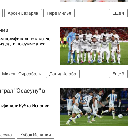
Арсен Захарян
Пере Милья
Еще
4
Чемпионат Испании по футболу
нии
ном полуфинальном матче
едад" и по сумме двух
Микель Оярсабаль
Давид Алаба
Еще
3
 Испании
грал "Осасуну" в
ртьфинале Кубка Испании
асуна
Кубок Испании