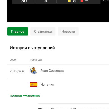
30
3
5
–
202
Главное
Статистика
Новости
История выступлений
сезон
команда
Реал Сосьедад
2019/ н.в.
Испания
Полная статистика