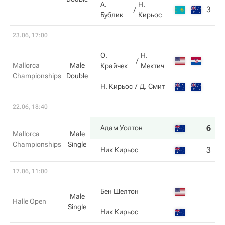
А.
Н.
3
4
Бублик
Кирьос
23.06, 17:00
О.
Н.
Mallorca
Male
Крайчек
Мектич
Championships
Double
Н. Кирьос
Д. Смит
22.06, 18:40
6
6
Адам Уолтон
Mallorca
Male
Championships
Single
3
4
Ник Кирьос
17.06, 11:00
Бен Шелтон
Male
Halle Open
Single
Ник Кирьос