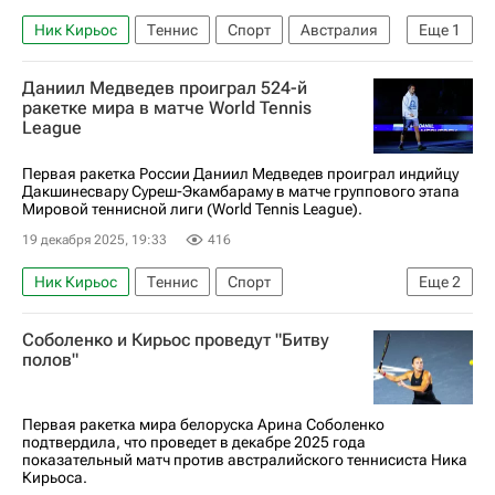
Ник Кирьос
Теннис
Спорт
Австралия
Еще
1
Арина Соболенко
Даниил Медведев проиграл 524-й
ракетке мира в матче World Tennis
League
Первая ракетка России Даниил Медведев проиграл индийцу
Дакшинесвару Суреш-Экамбараму в матче группового этапа
Мировой теннисной лиги (World Tennis League).
19 декабря 2025, 19:33
416
Ник Кирьос
Теннис
Спорт
Еще
2
Даниил Медведев
Рохан Бопанна
Соболенко и Кирьос проведут "Битву
полов"
Первая ракетка мира белоруска Арина Соболенко
подтвердила, что проведет в декабре 2025 года
показательный матч против австралийского теннисиста Ника
Кирьоса.