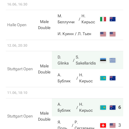
16.06, 16:30
М.
Н.
Male
Беллуччи
Кирьос
Halle Open
Double
И. Куинн
Л. Тьен
12.06, 20:30
D.
S.
Glinka
Sakellaridis
Male
Stuttgart Open
Double
А.
Н.
Бублик
Кирьос
11.06, 18:10
А.
Н.
6
2
Бублик
Кирьос
Male
Stuttgart Open
Double
Я.
Р.
3
6
Поль
Сеггерман