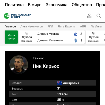
Политика
В мире
Экономика
Общество
Про
Главное
Лига Чемпионов
РПЛ
Лига Европы
АПЛ
Ла Лига
3
Динамо Москва
Матч-
Футбол
Футбол
центр
1
Динамо Махачкала
Завершен
Завершен
Теннис
Ник Кирьос
Австралия
Страна:
31
Возраст:
193 см
Рост:
85 кг
Вес: