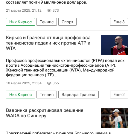
составляет почти 9 миллионов долларов.
21 марта 2025, 21:12
373
Ник Кирьос
Теннис
Спорт
Еще
3
Карен Хачанов
Григор Димитров
Кирьос и Грачева от лица профсоюза
Теннисный турнир "Мастерс" в Майами
теннисистов подали иск против АТР и
WTA
Профсоюз профессиональных теннисистов (PTPA) подал иск
против Ассоциации теннисистов-профессионалов (ATP),
Женской теннисной ассоциации (WTA), Международной
федерации тенниса (ITF)...
18 марта 2025, 21:34
365
Ник Кирьос
Теннис
Варвара Грачева
Еще
2
Женская теннисная ассоциация (WTA)
Вавринка раскритиковал решение
Ассоциация теннисистов-профессионалов (ATP)
WADA по Синнеру
Трехкратный победитель турниров Большого шлема в