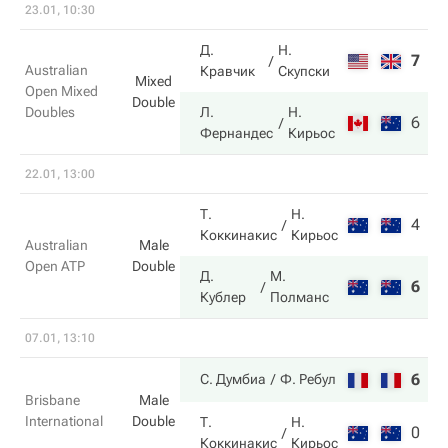
23.01, 10:30
Д.
Н.
7
4
Australian
Кравчик
Скупски
Mixed
Open Mixed
Double
Doubles
Л.
Н.
6
6
Фернандес
Кирьос
22.01, 13:00
Т.
Н.
4
6
Коккинакис
Кирьос
Australian
Male
Open ATP
Double
Д.
М.
6
4
Кублер
Полманс
07.01, 13:10
6
1
С. Думбиа
Ф. Ребул
Brisbane
Male
International
Double
Т.
Н.
0
6
Коккинакис
Кирьос