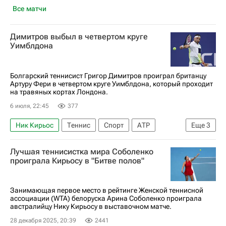
Все матчи
Димитров выбыл в четвертом круге
Уимблдона
Болгарский теннисист Григор Димитров проиграл британцу
Артуру Фери в четвертом круге Уимблдона, который проходит
на травяных кортах Лондона.
6 июля, 22:45
377
Ник Кирьос
Теннис
Спорт
АТР
Еще
3
Ролан Гаррос
Григор Димитров
Лучшая теннисистка мира Соболенко
Уимблдон
проиграла Кирьосу в "Битве полов"
Занимающая первое место в рейтинге Женской теннисной
ассоциации (WTA) белоруска Арина Соболенко проиграла
австралийцу Нику Кирьосу в выставочном матче.
28 декабря 2025, 20:39
2441