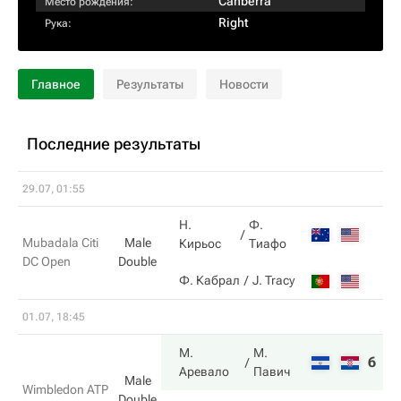
Canberra
Место рождения:
Right
Рука:
Главное
Результаты
Новости
Последние результаты
29.07, 01:55
Н.
Ф.
Mubadala Citi
Male
Кирьос
Тиафо
DC Open
Double
Ф. Кабрал
J. Tracy
01.07, 18:45
М.
М.
6
6
Аревало
Павич
Male
Wimbledon ATP
Double