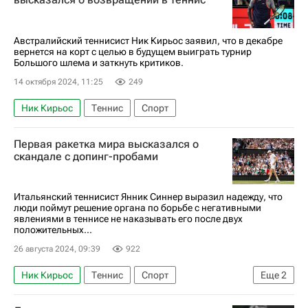
Австралийский теннисист Ник Кирьос заявил, что в декабре
вернется на корт с целью в будущем выиграть турнир
Большого шлема и заткнуть критиков.
14 октября 2024, 11:25
249
Ник Кирьос
Теннис
Спорт
Первая ракетка мира высказался о
скандале с допинг-пробами
Итальянский теннисист Янник Синнер выразил надежду, что
люди поймут решение органа по борьбе с негативными
явлениями в теннисе не наказывать его после двух
положительных...
26 августа 2024, 09:39
922
Ник Кирьос
Теннис
Спорт
Еще
2
Янник Синнер
Денис Шаповалов