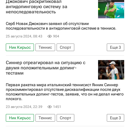
Джокович раскритиковал
антидопинговую систему за
непоследовательность
Серб Новак Джокович заявил об отсутствии
последовательности в антидопинговой системе в теннисе.
25 августа 2024, 08:43
904
Ник Кирьос
Теннис
Спорт
Еще
3
Индиан-Уэллс
Янник Синнер
Синнер отреагировал на ситуацию с
Новак Джокович
двумя положительными допинг-
тестами
Первая ракетка мира итальянский теннисист Янник Синнер
прокомментировал отсутствие дисквалификации после двух
положительных допинг-тестов, заявив, что он не делал ничего
плохого.
23 августа 2024, 22:39
1451
Ник Кирьос
Теннис
Спорт
Еще
3
Индиан-Уэллс
Янник Синнер