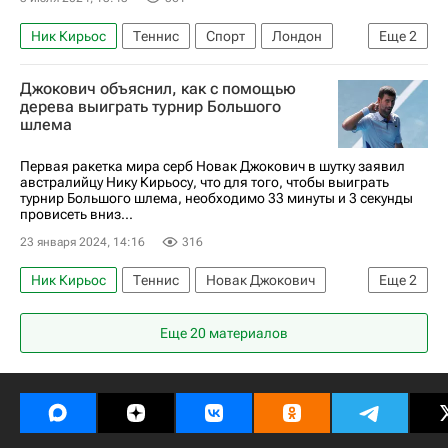
Ник Кирьос
Теннис
Спорт
Лондон
Еще
2
Новак Джокович
Уимблдон
Джокович объяснил, как с помощью
дерева выиграть турнир Большого
шлема
Первая ракетка мира серб Новак Джокович в шутку заявил
австралийцу Нику Кирьосу, что для того, чтобы выиграть
турнир Большого шлема, необходимо 33 минуты и 3 секунды
провисеть вниз...
23 января 2024, 14:16
316
Ник Кирьос
Теннис
Новак Джокович
Еще
2
Australian Open
Тейлор Фриц
Еще 20 материалов