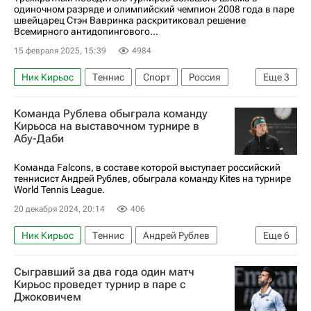
одиночном разряде и олимпийский чемпион 2008 года в паре
швейцарец Стэн Вавринка раскритиковал решение
Всемирного антидопингового...
15 февраля 2025, 15:39
4984
Ник Кирьос
Теннис
Спорт
Россия
Еще
3
Янник Синнер
Команда Рублева обыграла команду
Всемирное антидопинговое агентство (WADA)
Кирьоса на выставочном турнире в
Абу-Даби
Спортивный арбитражный суд (CAS)
Команда Falcons, в составе которой выступает российский
теннисист Андрей Рублев, обыграла команду Kites на турнире
World Tennis League.
20 декабря 2024, 20:14
406
Ник Кирьос
Теннис
Андрей Рублев
Еще
6
Каролин Гарсия
Елена Рыбакина
Сыгравший за два года один матч
Денис Шаповалов
Каспер Рууд
Кирьос проведет турнир в паре с
Джоковичем
Симона Халеп
Жасмин Паолини