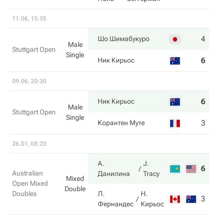
11.06, 15:35
4
7
Шо Шимабукуро
Male
Stuttgart Open
Single
6
6
Ник Кирьос
09.06, 20:30
6
6
Ник Кирьос
Male
Stuttgart Open
Single
3
4
Корантен Муте
26.01, 08:20
А.
J.
6
6
Australian
Данилина
Tracy
Mixed
Open Mixed
Double
Doubles
Л.
Н.
3
1
Фернандес
Кирьос