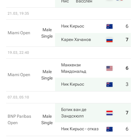
Нис
Васслен
21.03, 19:35
6
0
Ник Кирьос
Male
Miami Open
Single
7
6
Карен Хачанов
19.03, 22:40
Маккензи
6
3
Макдональд
Male
Miami Open
Single
3
6
Ник Кирьос
07.03, 05:10
Ботик ван де
7
3
Зандсхюлп
BNP Paribas
Male
Open
Single
6
0
Ник Кирьос
- отказ