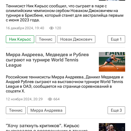
Теннисист Ник Кирьос сообщил, что сыграет в паре с
олимпийским чемпионом сербом Новаком Джоковичем на
турнире в Брисбене, который станет для австралийца первым
с июня 2023 года.
16 декабря 2024, 19:40
120
Ник Кирьос
Теннис
Новак Джокович
Еще
1
Танаси Коккинакис
Мирра Андреева, Медведев и Рублев
сыграют на турнире World Tennis
League
Российские теннисисты Мирра Андреева, Даниил Медведев и
Андрей Рублев сыграют на выставочном турнире World Tennis
League в ОАЭ, сообщается на странице соревнований в
соцсети X.
12 ноября 2024, 20:29
664
Теннис
Мирра Андреева
Еще
3
Даниил Медведев
Андрей Рублев
Спорт
"Хочу заткнуть критиков". Кирьос
высказался о возвращении в теннис