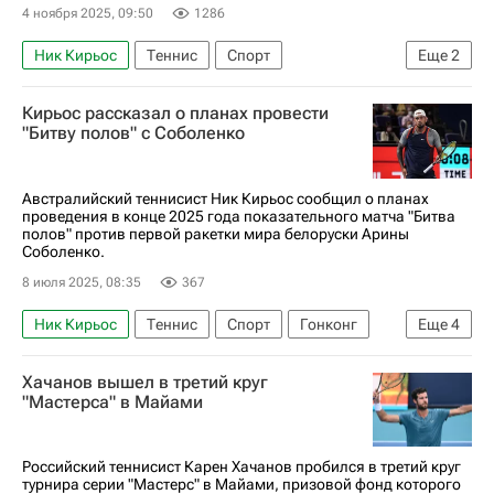
4 ноября 2025, 09:50
1286
Ник Кирьос
Теннис
Спорт
Еще
2
Арина Соболенко
Кирьос рассказал о планах провести
Женская теннисная ассоциация (WTA)
"Битву полов" с Соболенко
Австралийский теннисист Ник Кирьос сообщил о планах
проведения в конце 2025 года показательного матча "Битва
полов" против первой ракетки мира белоруски Арины
Соболенко.
8 июля 2025, 08:35
367
Ник Кирьос
Теннис
Спорт
Гонконг
Еще
4
Хьюстон
Техас
Арина Соболенко
Хачанов вышел в третий круг
Женская теннисная ассоциация (WTA)
"Мастерса" в Майами
Российский теннисист Карен Хачанов пробился в третий круг
турнира серии "Мастерс" в Майами, призовой фонд которого