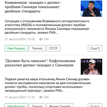
Кожевников: скандал с допинг-
Денис Шаповалов
пробами Синнера показывает
двойные стандарты
Ситуация с отношением Всемирного антидопингового
агентства (WADA) к положительным допинг-пробам
итальянского теннисиста Янника Синнера показывает
двойные стандарты, заявил РИА...
21 августа 2024, 15:03
155
Ник Кирьос
Теннис
СССР
Еще
5
Индиан-Уэллс
Спорт
"Должен быть наказан": Кафельникова
Александр Кожевников
Янник Синнер
разозлил допинг-скандал с Синнером
Всемирное антидопинговое агентство (WADA)
Первая ракетка мира итальянец Янник Синнер должен
понести заслуженное наказание за две положительные
допинг-пробы, поскольку спортсмен использовал
запрещенный препарат, заявил РИА...
21 августа 2024, 11:22
245
Ник Кирьос
Теннис
Янник Синнер
Еще
1