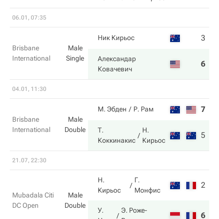
06.01, 07:35
3
4
Ник Кирьос
Brisbane
Male
International
Single
Александар
6
6
Ковачевич
04.01, 11:30
7
4
М. Эбден
Р. Рам
Brisbane
Male
International
Double
Т.
Н.
5
6
Коккинакис
Кирьос
21.07, 22:30
Н.
Г.
2
2
Кирьос
Монфис
Mubadala Citi
Male
DC Open
Double
У.
Э. Роже-
6
6