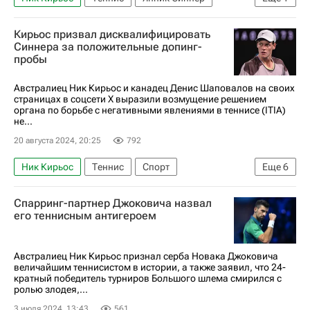
Евгений Кафельников
Кирьос призвал дисквалифицировать
Синнера за положительные допинг-
пробы
Австралиец Ник Кирьос и канадец Денис Шаповалов на своих
страницах в соцсети X выразили возмущение решением
органа по борьбе с негативными явлениями в теннисе (ITIA)
не...
20 августа 2024, 20:25
792
Ник Кирьос
Теннис
Спорт
Еще
6
Индиан-Уэллс
Янник Синнер
Спарринг-партнер Джоковича назвал
Денис Шаповалов
Италия
Австралия
его теннисным антигероем
Канада
Австралиец Ник Кирьос признал серба Новака Джоковича
величайшим теннисистом в истории, а также заявил, что 24-
кратный победитель турниров Большого шлема смирился с
ролью злодея,...
3 июля 2024, 13:43
561