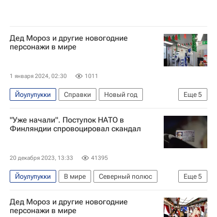
Дед Мороз и другие новогодние
персонажи в мире
1 января 2024, 02:30
1011
Йоулупукки
Справки
Новый год
Еще
5
В мире
Россия
Дед Мороз
"Уже начали". Поступок НАТО в
Санта-Клаус
Снегурочка
Финляндии спровоцировал скандал
20 декабря 2023, 13:33
41395
Йоулупукки
В мире
Северный полюс
Еще
5
Финляндия
Лапландия
Дед Мороз
Дед Мороз и другие новогодние
НАТО
Политика
персонажи в мире