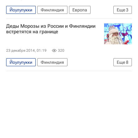
Йоулупукки
Финляндия
Европа
Еще
3
Весь мир
Дед Мороз
Деды Морозы из России и Финляндии
Правительство Ленинградской области
встретятся на границе
23 декабря 2014, 01:19
320
Йоулупукки
Финляндия
Еще
8
Ленинградская область
Европа
Северо-Западный ФО
Весь мир
Дед Мороз
Правительство Ленинградской области
Рождество Христово
Россия