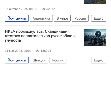
14 октября 2025, 08:00
52372
Йоулупукки
Аналитика
В мире
Россия
Еще
5
Финляндия
Хельсинки
ИКЕА промахнулась: Скандинавия
Дмитрий Медведев
НАТО
Евросоюз
жестоко поплатилась за русофобию и
глупость
31 мая 2024, 08:00
136994
Йоулупукки
Швеция
Россия
Еще
6
Финляндия
Владимир Путин
НАТО
ИКЕА
ОДКБ
Аналитика