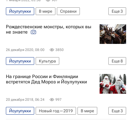
Йоулупукки
В мире
Справки
Еще
3
Дед Мороз
Санта-Клаус
Новый год
Рождественские монстры, которых вы
не знаете
26 декабря 2020, 08:00
3850
Йоулупукки
Культура
Еще
8
Католическое Рождество
Испания
Чехия
На границе России и Финляндии
Уэльс
Дед Мороз
Санта-Клаус
встретятся Дед Мороз и Йоулупукки
Рождество Христово
Новый год
20 декабря 2018, 06:24
997
Йоулупукки
Новый год—2019
В мире
Еще
3
Финляндия
Ленинградская область
Дед Мороз