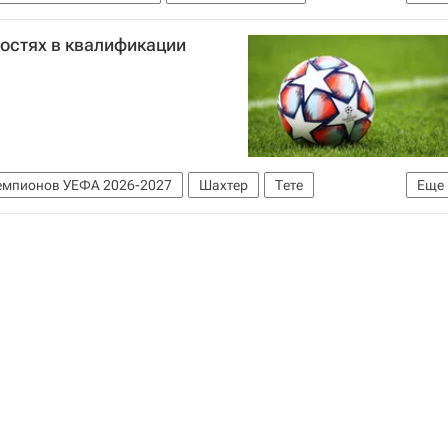
д (Вена)
Деклан Райс
Никола Влашич
гостях в квалификации
емпионов УЕФА 2026-2027
Шахтер
Тете
Еще