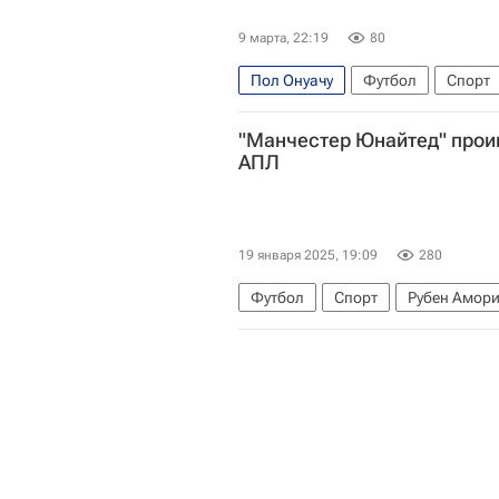
9 марта, 22:19
80
Пол Онуачу
Футбол
Спорт
Кайсериспор
"Манчестер Юнайтед" проиг
АПЛ
19 января 2025, 19:09
280
Футбол
Спорт
Рубен Амор
АПЛ 2026-2027 (Чемпионат Англи