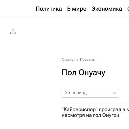
Политика
В мире
Экономика
Главная
/
Персоны
Пол Онуачу
За период
"Кайсериспор" проиграл в 
несмотря на гол Онугхи