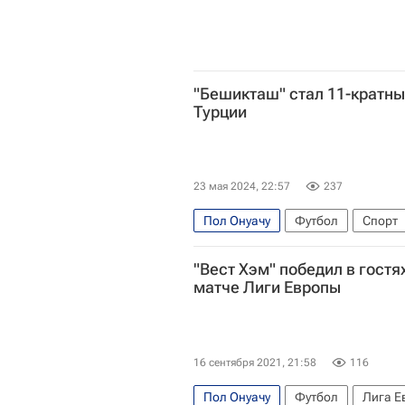
"Бешикташ" стал 11-кратн
Турции
23 мая 2024, 22:57
237
Пол Онуачу
Футбол
Спорт
Бешикташ
ФК Трабзонспор
"Вест Хэм" победил в гостя
матче Лиги Европы
16 сентября 2021, 21:58
116
Пол Онуачу
Футбол
Лига Е