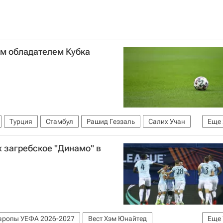
ым обладателем Кубка
Турция
Стамбул
Рашид Геззаль
Салих Учан
Еще
х загребское "Динамо" в
вропы УЕФА 2026-2027
Вест Хэм Юнайтед
Еще