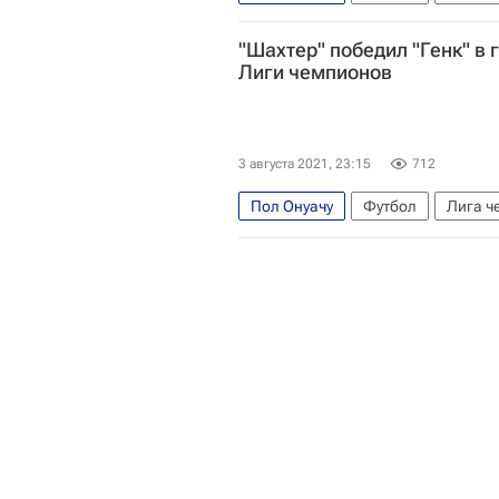
Динамо (Загреб)
Генк
Рапи
"Шахтер" победил "Генк" в 
Майкл Антонио
Алекс Крал
Лиги чемпионов
3 августа 2021, 23:15
712
Пол Онуачу
Футбол
Лига ч
Алан Патрик