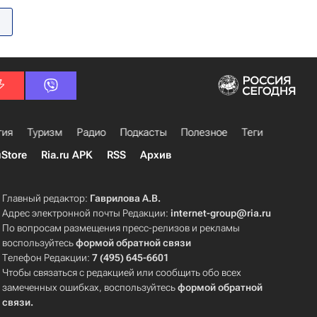
гия
Туризм
Радио
Подкасты
Полезное
Теги
uStore
Ria.ru APK
RSS
Архив
Главный редактор:
Гаврилова А.В.
Адрес электронной почты Редакции:
internet-group@ria.ru
По вопросам размещения пресс-релизов и рекламы
воспользуйтесь
формой обратной связи
Телефон Редакции:
7 (495) 645-6601
Чтобы связаться с редакцией или сообщить обо всех
замеченных ошибках, воспользуйтесь
формой обратной
связи
.