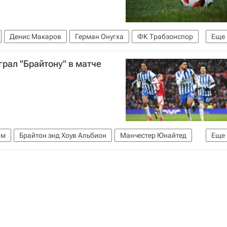
Денис Макаров
Герман Онугха
ФК Трабзонспор
Еще
рал "Брайтону" в матче
им
Брайтон энд Хоув Альбион
Манчестер Юнайтед
Еще
и по футболу)