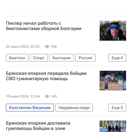
Пихлер начал работать с
биатлонистами сборной Болгарии
25 июня 2024, 23:02
706
Биатлон
Спорт
Болгария
Россия
Еще
4
Рупольдинг
Вольфганг Пихлер
Брянская епархия передала бойцам
Роберт Кабуков
Владимир Илиев
СВО гуманитарную помощь
19 июня 2024, 12:04
145
Константин Васильев
Надежные люди
Еще
3
Брянск
СВО
Гуманитарная помощь
Брянская епархия доставила
гумпомощь бойцам в зоне