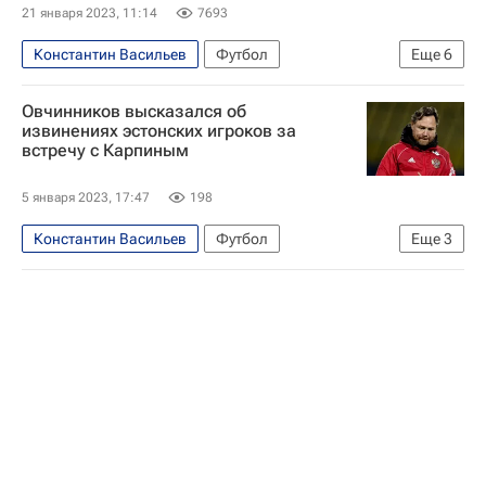
21 января 2023, 11:14
7693
Константин Васильев
Футбол
Еще
6
Вокруг спорта
Валерий Карпин
Овчинников высказался об
Андрес Опер
Эстония
Россия
Нарва
извинениях эстонских игроков за
встречу с Карпиным
5 января 2023, 17:47
198
Константин Васильев
Футбол
Еще
3
Валерий Карпин
Андрес Опер
Ален