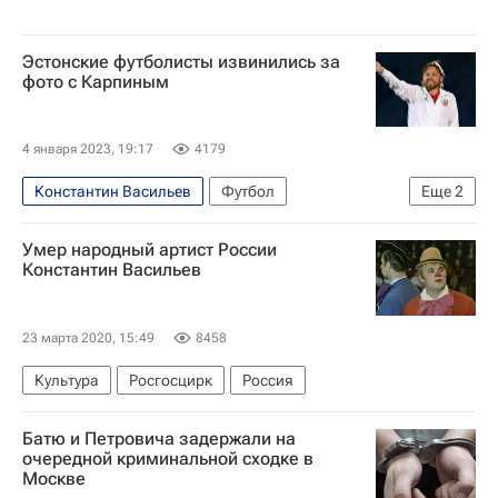
Эстонские футболисты извинились за
фото с Карпиным
4 января 2023, 19:17
4179
Константин Васильев
Футбол
Еще
2
Валерий Карпин
Андрес Опер
Умер народный артист России
Константин Васильев
23 марта 2020, 15:49
8458
Культура
Росгосцирк
Россия
Батю и Петровича задержали на
очередной криминальной сходке в
Москве