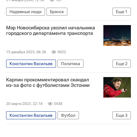
31 января 2024, 12:38
167
Надежные люди
Брянск
Еще
1
Вооруженные силы РФ
Мэр Новосибирска уволил начальника
городского департамента транспорта
15 декабря 2023, 06:26
9022
Константин Васильев
Политика
Еще
2
Новосибирск
Анатолий Локоть
Карпин прокомментировал скандал
из-за фото с футболистами Эстонии
20 марта 2023, 22:18
5438
Константин Васильев
Футбол
Еще
3
Валерий Карпин
Андрес Опер
Сборная России по футболу