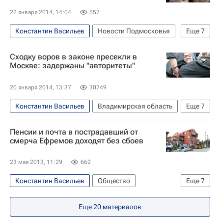
22 января 2014, 14:04
557
Константин Васильев
Новости Подмосковья
Еще
7
Москва
Происшествия
Центральный ФО
Сходку воров в законе пресекли в
Весь мир
Европа
Москве: задержаны "авторитеты"
Московский уголовный розыск
Россия
20 января 2014, 13:37
30749
Константин Васильев
Владимирская область
Еще
7
Москва
Происшествия
Центральный ФО
Пенсии и почта в пострадавший от
Весь мир
Европа
смерча Ефремов доходят без сбоев
Министерство внутренних дел РФ (МВД России)
23 мая 2013, 11:29
662
Россия
Константин Васильев
Общество
Еще
7
Тульская область
Европа
Еще
20
материалов
Центральный ФО
Весь мир
Почта России