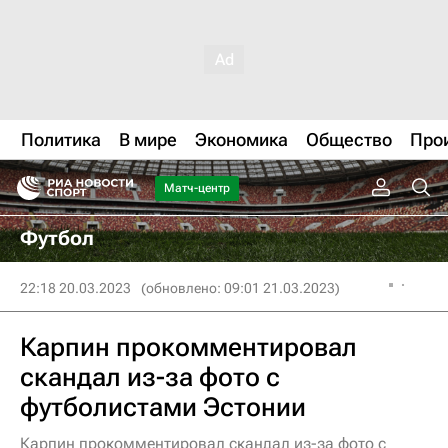
Политика
В мире
Экономика
Общество
Про
Матч-центр
Футбол
22:18 20.03.2023
(обновлено: 09:01 21.03.2023)
Карпин прокомментировал
скандал из-за фото с
футболистами Эстонии
Карпин прокомментировал скандал из-за фото с