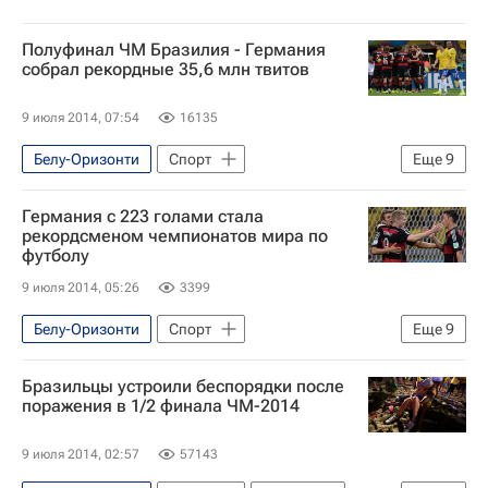
Полуфинал ЧМ Бразилия - Германия
собрал рекордные 35,6 млн твитов
9 июля 2014, 07:54
16135
Белу-Оризонти
Спорт
Еще
9
Чемпионат мира по футболу в Бразилии
Германия с 223 голами стала
Бразилия
Германия
Америка
рекордсменом чемпионатов мира по
футболу
Южная Америка
Минас-Жерайс
9 июля 2014, 05:26
3399
Весь мир
Европа
Чемпионат мира по футболу 2014
Белу-Оризонти
Спорт
Еще
9
Чемпионат мира по футболу в Бразилии
Бразильцы устроили беспорядки после
Германия
Бразилия
Европа
поражения в 1/2 финала ЧМ-2014
Америка
Южная Америка
9 июля 2014, 02:57
57143
Минас-Жерайс
Весь мир