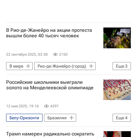
В Рио-де-Жанейро на акции протеста
вышли более 40 тысяч человек
22 сентября 2025, 03:38
2150
В мире
Рио-де-Жанейро (город)
Еще
3
Сан-Паулу (город)
Бразилия
Российские школьники выиграли
Жаир Болсонару
золото на Менделеевской олимпиаде
12 мая 2025, 19:16
4297
Белу-Оризонти
Бразилия
Еще
4
Минас-Жерайс
Владимир Путин
Трамп намерен радикально сократить
ЮНЕСКО
Образование