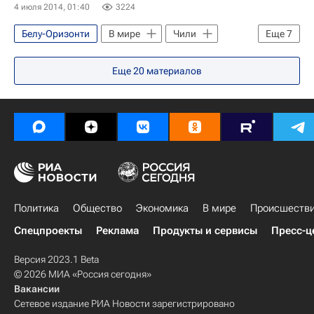
4 июля 2014, 01:40
3224
Весь мир
Дилма Русеф
Белу-Оризонти
В мире
Чили
Еще
7
ЧМ по футболу 2026
Бразилия
Америка
Еще
20
материалов
Южная Америка
Минас-Жерайс
Весь мир
France-Presse
Чемпионат мира по футболу 2014
Политика
Общество
Экономика
В мире
Происшеств
Спецпроекты
Реклама
Продукты и сервисы
Пресс-ц
Версия 2023.1 Beta
© 2026 МИА «Россия сегодня»
Вакансии
Сетевое издание РИА Новости зарегистрировано