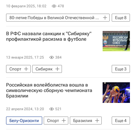
10 февраля 2025, 18:02
478
80-летие Победы в Великой Отечественной войне
Еще
8
Россия
Бразилия
В РФС назвали санкции к "Сибиряку"
Сан-Паулу (город)
Алексей Лабецкий
профилактикой расизма в футболе
Луис Инасиу Лула да Силва
В мире
Рио-де-Жанейро (город)
День Победы
13 января 2025, 17:25
384
Спорт
Сибиряк
Еще
3
Российский футбольный союз (РФС)
Российская волейболистка вошла в
Артур Григорьянц
Футбол
символическую сборную чемпионата
Бразилии
22 апреля 2024, 13:20
521
Белу-Оризонти
Спорт
Бразилия
Еще
4
Россия
Динамо Москва
Луч