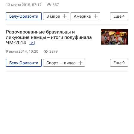
13 марта 2015, 07:17
857
Белу-Оризонти
В мире
Америка
Еще
4
Южная Америка
Минас-Жерайс
Разочарованные бразильцы и
Весь мир
Бразилия
ликующие немцы – итоги полуфинала
ЧМ-2014
9 июля 2014, 10:20
2879
Белу-Оризонти
Спорт — видео
Еще
9
Видео
Эфир
Чемпионат мира по футболу в Бразилии
Америка
Южная Америка
Минас-Жерайс
Бразилия
Весь мир
Чемпионат мира по футболу 2014