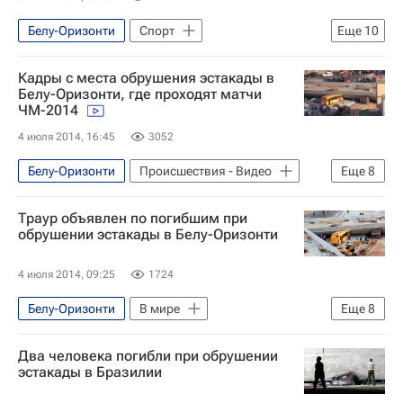
Весь мир
Европа
Белу-Оризонти
Спорт
Еще
10
Чемпионат мира по футболу 2014
Чемпионат мира по футболу в Бразилии
Кадры с места обрушения эстакады в
Германия
Америка
Белу-Оризонти, где проходят матчи
ЧМ-2014
Южная Америка
Минас-Жерайс
4 июля 2014, 16:45
3052
Весь мир
Европа
Бразилия
Неймар
Белу-Оризонти
Происшествия - Видео
Еще
8
Чемпионат мира по футболу 2014
Видео
Эфир
Америка
Траур объявлен по погибшим при
Южная Америка
Минас-Жерайс
обрушении эстакады в Белу-Оризонти
Весь мир
Бразилия
4 июля 2014, 09:25
1724
ЧМ по футболу 2026
Белу-Оризонти
В мире
Еще
8
Чемпионат мира по футболу в Бразилии
Два человека погибли при обрушении
Бразилия
Америка
эстакады в Бразилии
Южная Америка
Минас-Жерайс