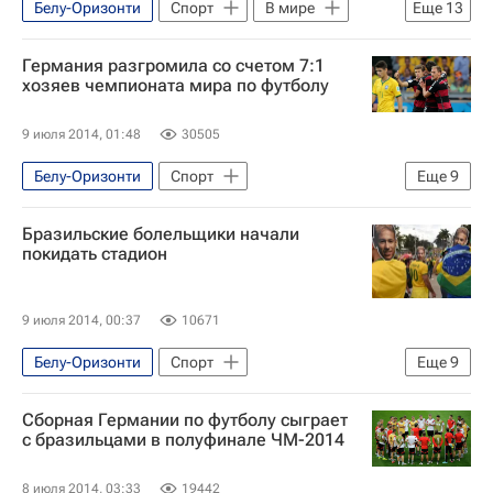
Белу-Оризонти
Спорт
В мире
Еще
13
Чемпионат мира по футболу 2014
Чемпионат мира по футболу в Бразилии
Германия разгромила со счетом 7:1
Бразилия
Рио-де-Жанейро (город)
хозяев чемпионата мира по футболу
Сан-Паулу (город)
Германия
9 июля 2014, 01:48
30505
Америка
Южная Америка
Белу-Оризонти
Спорт
Еще
9
Минас-Жерайс
Весь мир
Европа
Чемпионат мира по футболу в Бразилии
Рио-де-Жанейро (штат)
Бразильские болельщики начали
Бразилия
Германия
Америка
Сан-Паулу (штат)
покидать стадион
Южная Америка
Минас-Жерайс
Чемпионат мира по футболу 2014
Весь мир
Европа
9 июля 2014, 00:37
10671
Чемпионат мира по футболу 2014
Белу-Оризонти
Спорт
Еще
9
Чемпионат мира по футболу в Бразилии
Сборная Германии по футболу сыграет
Бразилия
Германия
Америка
с бразильцами в полуфинале ЧМ-2014
Южная Америка
Минас-Жерайс
8 июля 2014, 03:33
19442