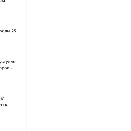
чем
ропы 25
уступил
Европы
ил
енца