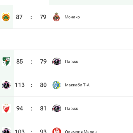
87
:
79
Монако
85
:
79
Париж
113
:
80
Маккаби Т-А
94
:
81
Париж
103
:
93
Олимпия Милан