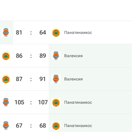
81
:
64
Панатинаикос
86
:
89
Валенсия
87
:
91
Валенсия
105
:
107
Панатинаикос
67
:
68
Панатинаикос