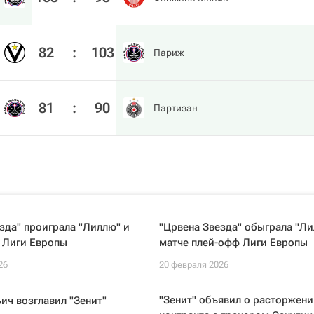
82
:
103
Париж
81
:
90
Партизан
зда" проиграла "Лиллю" и
"Црвена Звезда" обыграла "Ли
 Лиги Европы
матче плей-офф Лиги Европы
26
20 февраля 2026
"Зенит" объявил о расторжени
ич возглавил "Зенит"