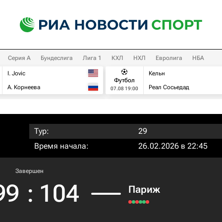
Серия А
Бундеслига
Лига 1
КХЛ
НХЛ
Евролига
НБА
I. Jovic
Кельн
Футбол
А. Корнеева
Реал Сосьедад
07.08 19:00
Тур:
29
Время начала:
26.02.2026 в 22:45
Завершен
99
:
104
Париж