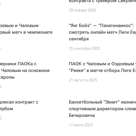
контракта с тренером Секули
6
28 января 2026
оевым и Чаловым
"Янг Бойз" — "Панатинаикос":
рвый матч в чемпионате
смотреть онлайн матч Лиги Ев
сентября
5
25 сентября 2025
перники ПАОКа с
ПАОК с Чаловым и Оздоевым 
 Чаловым на основном
"Риеке" в матче отбора Лиги 
Европы
21 августа 2025
5
писал контракт с
Баскетбольный "Зенит" назнач
клубом
спортивным директором слов
Бечировича
5
11 июля 2025