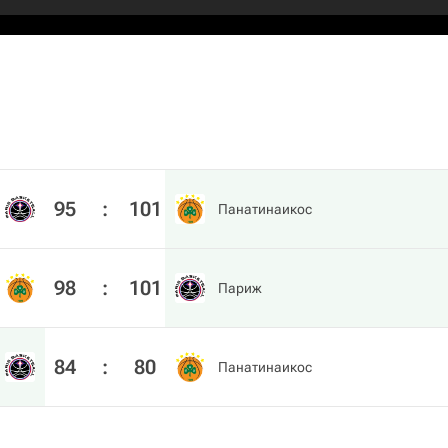
95
:
101
Панатинаикос
98
:
101
Париж
84
:
80
Панатинаикос