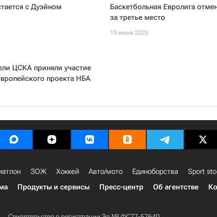
стается с Дуэйном
Баскетбольная Евролига отме
за третье место
19 июня 2025
ели ЦСКА приняли участие
европейского проекта НБА
иатлон
ЗОЖ
Хоккей
Авто/мото
Единоборства
Sport sto
ма
Продукты и сервисы
Пресс-центр
Об агентстве
Ко
Свидетельство о регистрации Эл № ФС77-57640