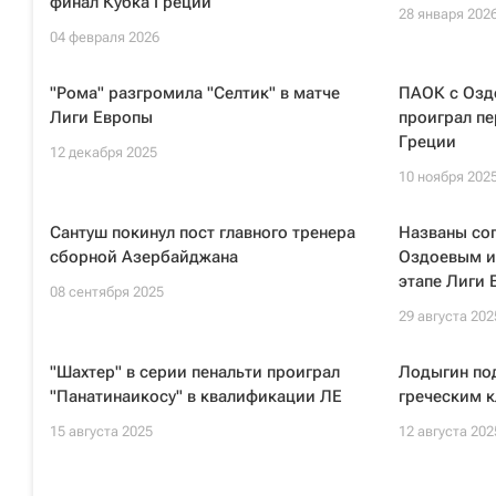
финал Кубка Греции
28 января 202
04 февраля 2026
"Рома" разгромила "Селтик" в матче
ПАОК с Озд
Лиги Европы
проиграл пе
Греции
12 декабря 2025
10 ноября 202
Сантуш покинул пост главного тренера
Названы со
сборной Азербайджана
Оздоевым и
этапе Лиги 
08 сентября 2025
29 августа 202
"Шахтер" в серии пенальти проиграл
Лодыгин под
"Панатинаикосу" в квалификации ЛЕ
греческим 
15 августа 2025
12 августа 202