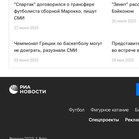
"Спартак" договорился о трансфере
"Зенит" рас
футболиста сборной Марокко, пишут
Бэйконом
СМИ
26 июня 2025
27 июня 2025
Чемпионат Греции по баскетболу могут
Представит
не доиграть, разузнали СМИ
во встрече 
03 июня 2025
28 мая 2025
Футбол
Фигурное катание
Б
Спецпроекты
Рекла
Версия 2023.1 Beta