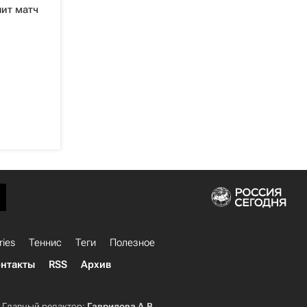
нит матч
ries
Теннис
Теги
Полезное
нтакты
RSS
Архив
Главный редактор:
Гаврилова А.В.