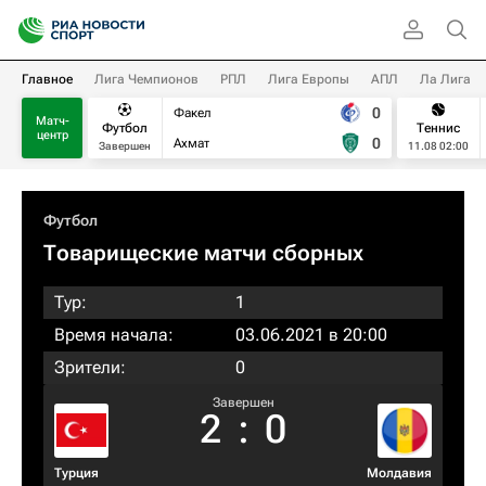
Главное
Лига Чемпионов
РПЛ
Лига Европы
АПЛ
Ла Лига
0
Факел
Матч-
Футбол
Теннис
центр
0
Ахмат
Завершен
11.08 02:00
Футбол
Товарищеские матчи сборных
Тур:
1
Время начала:
03.06.2021 в 20:00
Зрители:
0
Завершен
2
:
0
Турция
Молдавия