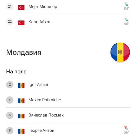
Мерт Мюлдюр
21
84‎’‎
Каан Айхан
22
46‎’‎
Молдавия
На поле
Igor Arhirii
2
Maxim Potirniche
4
Вячеслав Посмак
5
Георге Антон
8
56‎’‎