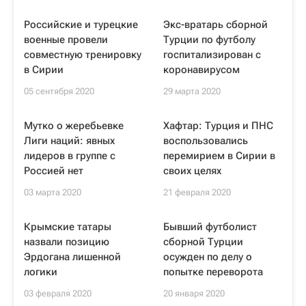
Российские и турецкие
Экс-вратарь сборной
военные провели
Турции по футболу
совместную тренировку
госпитализирован с
в Сирии
коронавирусом
05 сентября 2020
29 марта 2020
Мутко о жеребьевке
Хафтар: Турция и ПНС
Лиги наций: явных
воспользовались
лидеров в группе с
перемирием в Сирии в
Россией нет
своих целях
03 марта 2020
21 февраля 2020
Крымские татары
Бывший футболист
назвали позицию
сборной Турции
Эрдогана лишенной
осужден по делу о
логики
попытке переворота
03 февраля 2020
20 января 2020