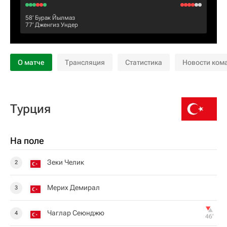
58‎’‎
Бурак Йылмаз
77‎’‎
Дженгиз Ундер
О матче
Трансляция
Статистика
Новости ком
Турция
На поле
Зеки Челик
2
Мерих Демирал
3
Чаглар Сеюнджю
4
46‎’‎