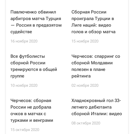
Павлюченко обвинил
Сборная России
арбитров матча Турция
проиграла Турции в
— Россия в предвзятом
Лиге наций: видео
судействе
голов и обзор матча
16 ноября 2020
15 ноября 2020
Все футболисты
Черчесов: спарринг со
сборной России
сборной Молдавии
тренируются в общей
полезен в плане
группе
рейтинга
10 ноября 2020
02 ноября 2020
Черчесов: сборная
Хладнокровный гол 33-
России не добрала
летнего дебютанта
очков в матчах с
сборной Италии: видео
турками и венграми
08 октября 2020
15 октября 2020