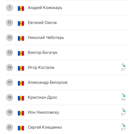
Андрей Кожокарь
7
Евгений Оанча
11
Николай Чеботарь
12
Виктор Богачук
13
Игор Костров
14
67‎’‎
Александр Белоусов
17
Кристиан Дрос
18
56‎’‎
Ион Николэеску
19
67‎’‎
Сергей Клещенко
21
87‎’‎