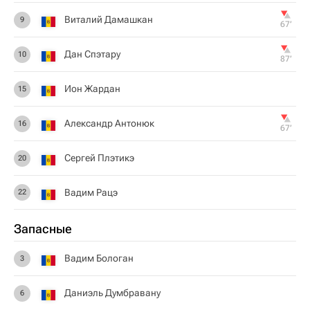
Виталий Дамашкан
9
67‎’‎
Дан Спэтару
10
87‎’‎
Ион Жардан
15
Александр Антонюк
16
67‎’‎
Сергей Плэтикэ
20
Вадим Рацэ
22
Запасные
Вадим Бологан
3
Даниэль Думбравану
6