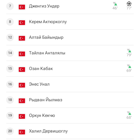
Дженгиз Ундер
7
46‎’‎
77‎’‎
Керем Актюркоглу
8
Алтай Байындыр
12
Тайлан Анталялы
14
79‎’‎
Озан Кабак
15
69‎’‎
Энес Унал
16
Рыдван Йылмаз
18
Оркун Кекчю
19
68‎’‎
Халил Дервишоглу
20