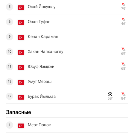
Окай Йокушлу
5
79‎’‎
Озан Туфан
6
46‎’‎
Кенан Караман
9
Хакан Чалханоглу
10
69‎’‎
Юсуф Языджи
11
68‎’‎
Умут Мераш
13
Бурак Йылмаз
17
58‎’‎
84‎’‎
Запасные
Мерт Гюнок
1