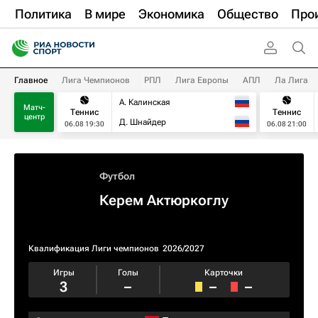
Политика
В мире
Экономика
Общество
Про
Главное
Лига Чемпионов
РПЛ
Лига Европы
АПЛ
Ла Лига
А. Калинская
Матч-
Теннис
Теннис
центр
Д. Шнайдер
06.08 19:30
06.08 21:00
Футбол
Керем Актюркоглу
Квалификация Лиги чемпионов
2026/2027
Игры
Голы
Карточки
3
–
–
–