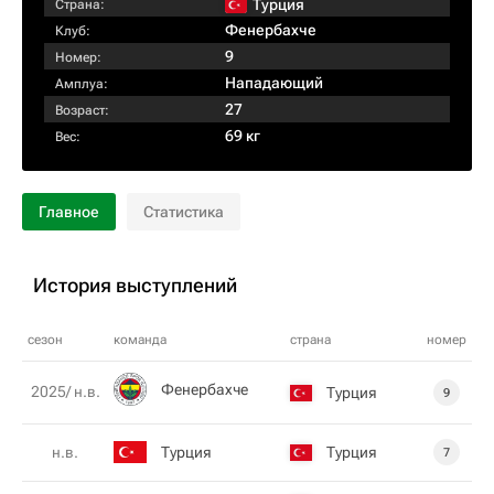
Турция
Страна:
Фенербахче
Клуб:
9
Номер:
Нападающий
Амплуа:
27
Возраст:
69 кг
Вес:
Главное
Статистика
История выступлений
сезон
команда
страна
номер
Фенербахче
2025/ н.в.
Турция
9
Турция
Турция
н.в.
7