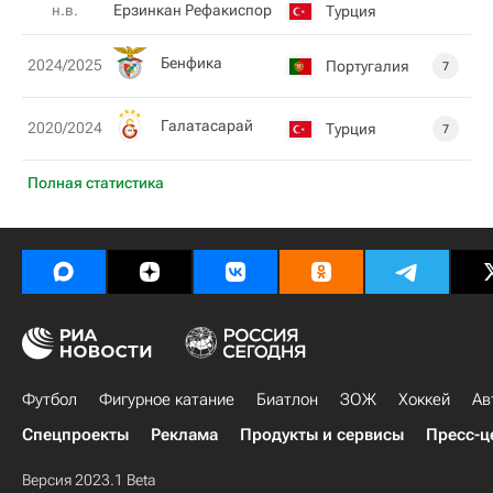
н.в.
Ерзинкан Рефакиспор
Турция
Бенфика
2024/2025
Португалия
7
Галатасарай
2020/2024
Турция
7
Полная статистика
Футбол
Фигурное катание
Биатлон
ЗОЖ
Хоккей
Ав
Спецпроекты
Реклама
Продукты и сервисы
Пресс-ц
Версия 2023.1 Beta