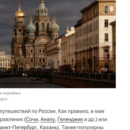
 в медиабанк
бурге
путешествий по России. Как правило, в мае
равления (
Сочи
,
Анапу
,
Геленджик
и др.) или
анкт-Петербург
,
Казань
). Также популярны