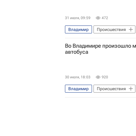
31 июля, 09:59
472
Владимир
Происшествия
Во Владимире произошло м
Национальный исследовательски
автобуса
Следственный комитет России (С
30 июля, 18:03
920
Владимир
Происшествия