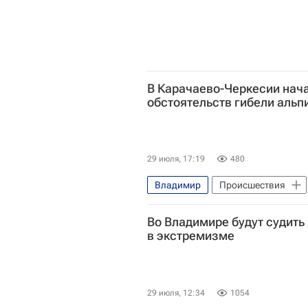
В Карачаево-Черкесии нач
обстоятельств гибели альп
29 июля, 17:19
480
Владимир
Происшествия
Национальный исследовательски
Во Владимире будут судить
Следственный комитет России (С
в экстремизме
29 июля, 12:34
1054