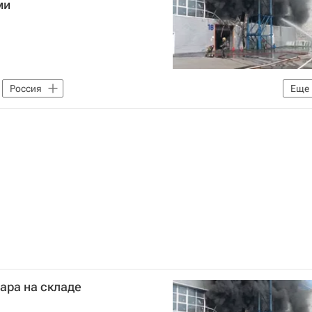
ми
Россия
Еще
МЧС России (Министерство РФ по делам гражданской обороны, чрезвычайным ситуациям и ликвидации последствий стихийных бедствий)
ара на складе