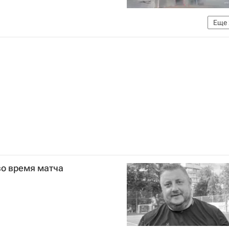
Еще
МЧС России (Министерство РФ по делам гражданской обороны, чрезвычайным ситуациям и ликвидации последствий стихийных бедствий)
во время матча