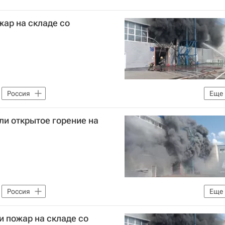
ар на складе со
Россия
Еще
МЧС России (Министерство РФ по делам гражданской обороны, чрезвычайным ситуациям и ликвидации последствий стихийных бедствий)
и открытое горение на
Россия
Еще
МЧС России (Министерство РФ по делам гражданской обороны, чрезвычайным ситуациям и ликвидации последствий стихийных бедствий)
 пожар на складе со