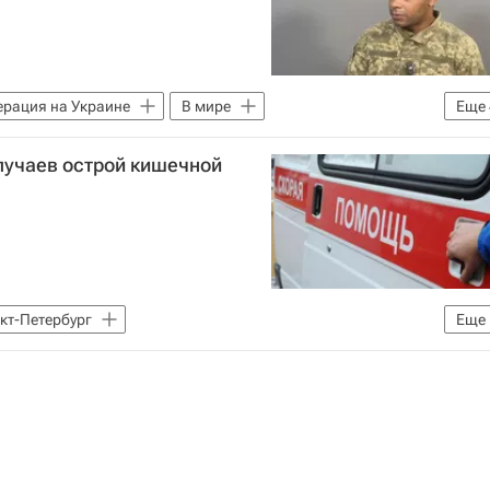
ерация на Украине
В мире
Еще
кая Народная Республика
Покровск
лучаев острой кишечной
кт-Петербург
Еще
Федеральная служба по надзору в сфере защиты прав потребителей и благополучия человека (Роспотребнадзор)