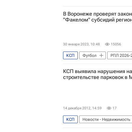
В Воронеже проверят зако
"Факелом" субсидий регио
30 января 2023, 10:48
15056
КСП
Футбол
РПЛ 2026-2
Вокруг спорта
Воронежская
КСП выявила нарушения на 
строительстве парковок в 
14 декабря 2012, 14:59
17
КСП
Новости - Недвижимость
Нарушения
Инфраструктур