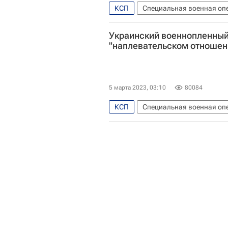
КСП
Специальная военная оп
Владимир Путин
Вооружен
Украинский военнопленный
"наплевательском отношен
5 марта 2023, 03:10
80084
КСП
Специальная военная оп
Житомир
Англия