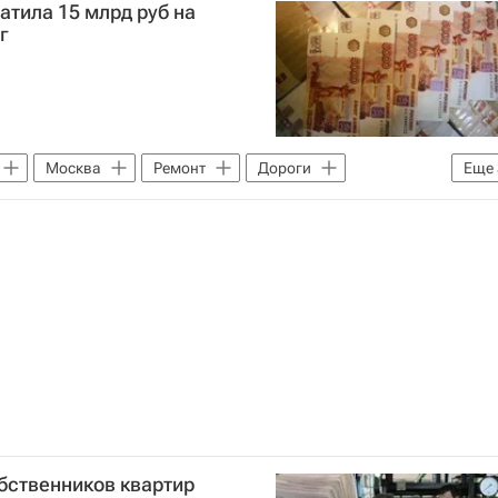
тила 15 млрд руб на
г
Москва
Ремонт
Дороги
Еще
ство
Россия
бственников квартир