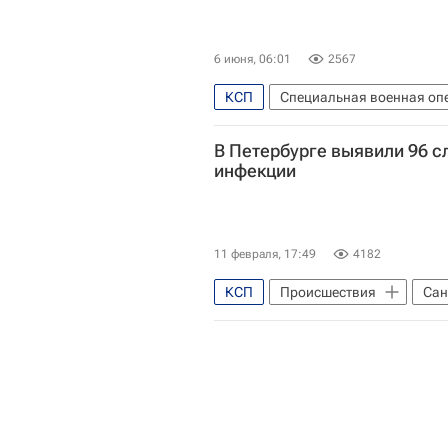
6 июня, 06:01
2567
КСП
Специальная военная оп
Доброполье (город)
Донец
В Петербурге выявили 96 с
Вооруженные силы Украины
инфекции
11 февраля, 17:49
4182
КСП
Происшествия
Сан