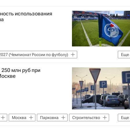
нность использования
на
027 (Чемпионат России по футболу)
Еще
 область
Воронеж
Факел
250 млн руб при
Москве
Москва
Парковка
Строительство
Еще
а
Россия