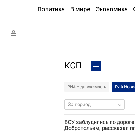
Политика
В мире
Экономика
КСП
РИА Недвижимость
РИА Ново
За период
ВСУ заблудились по дороге
Добропольем, рассказал п