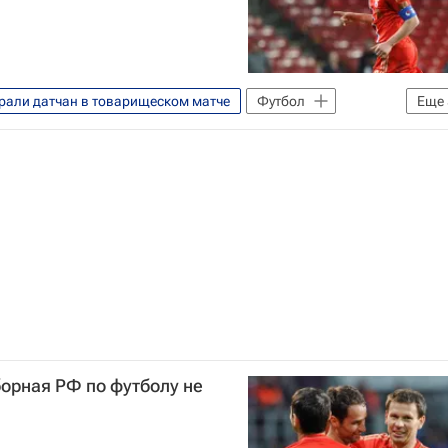
рали датчан в товарищеском матче
Футбол
Еще
и
Дания
Андрей Аршавин
борная РФ по футболу не