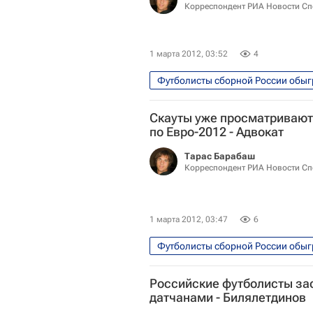
Корреспондент РИА Новости Сп
1 марта 2012, 03:52
4
Футболисты сборной России обыг
Спорт
Товарищеские матч
Скауты уже просматривают
Сборная России по футболу
по Евро-2012 - Адвокат
Тарас Барабаш
Корреспондент РИА Новости Сп
1 марта 2012, 03:47
6
Футболисты сборной России обыг
Спорт
Евро-2012
Но
Российские футболисты за
Товарищеские матчи
Дани
датчанами - Билялетдинов