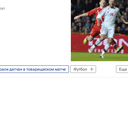
орт
рали датчан в товарищеском матче
Футбол
Еще
и
Дания
Динияр Билялетдинов