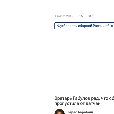
1 марта 2012, 09:25
2
Футболисты сборной России обыг
Спорт
Товарищеские матч
Сборная России по футболу
Вратарь Габулов рад, что с
пропустила от датчан
Тарас Барабаш