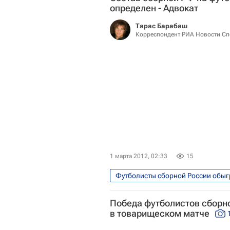
Сборная России по футболу
определен - Адвокат
Тарас Барабаш
Корреспондент РИА Новости Сп
1 марта 2012, 02:33
15
Футболисты сборной России обыг
Спорт
Евро-2012
Но
Победа футболистов сборн
Товарищеские матчи
Дани
в товарищеском матче