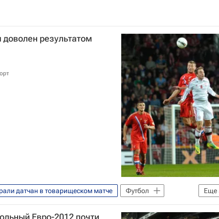
я доволен результатом
орт
рали датчан в товарищеском матче
Футбол
Еще
и
Дания
Александр Кокорин
ольный Евро-2012 почти