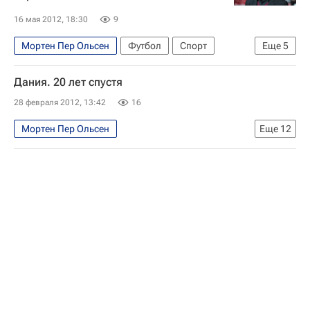
16 мая 2012, 18:30
9
Мортен Пер Ольсен
Футбол
Спорт
Еще
5
Евро-2012
Новости - Евро-2012
Дания. 20 лет спустя
Союз европейских футбольных ассоциаций (УЕФА)
28 февраля 2012, 13:42
16
Евро 2024
Дания
Мортен Пер Ольсен
Еще
12
Блог команды главного футбольного журнала страны - Блоги
Блоги
Евро-2012
Аналитика и интервью - Евро-2012
Футболисты сборной России обыграли датчан в товарищеском матче
Евро 2024
Португалия
Нидерланды
Дания
Никлас Бендтнер
Ларс Якобсен
Кристиан Эриксен