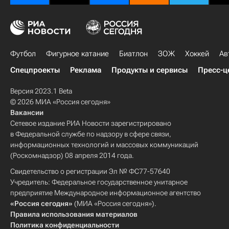
Футбол
Фигурное катание
Биатлон
ЗОЖ
Хоккей
Ав
Спецпроекты
Реклама
Продукты и сервисы
Пресс-ц
Версия 2023.1 Beta
© 2026 МИА «Россия сегодня»
Вакансии
Сетевое издание РИА Новости зарегистрировано
в Федеральной службе по надзору в сфере связи,
информационных технологий и массовых коммуникаций
(Роскомнадзор) 08 апреля 2014 года.
Свидетельство о регистрации Эл № ФС77-57640
Учредитель: Федеральное государственное унитарное
предприятие Международное информационное агентство
«Россия сегодня»
(МИА «Россия сегодня»).
Правила использования материалов
Политика конфиденциальности