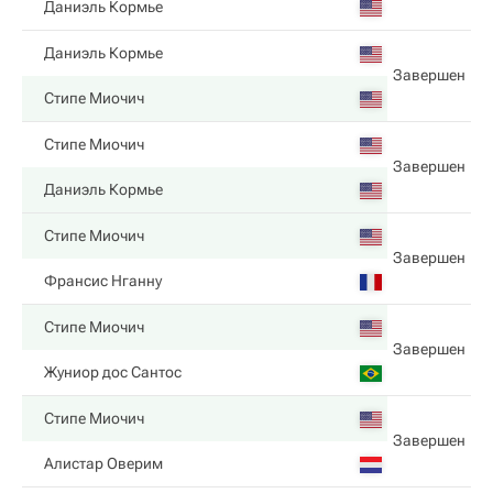
Даниэль Кормье
Даниэль Кормье
Завершен
Стипе Миочич
Стипе Миочич
Завершен
Даниэль Кормье
Стипе Миочич
Завершен
Франсис Нганну
Стипе Миочич
Завершен
Жуниор дос Сантос
Стипе Миочич
Завершен
Алистар Оверим