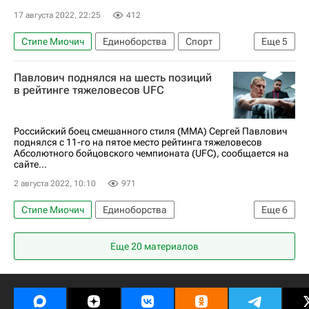
Деррик Льюис
Сирил Ган
Али Абдель Аль
17 августа 2022, 22:25
412
Кертис Блейдс
Фрэнсис Нганну
Стипе Миочич
Единоборства
Спорт
Еще
5
Джон Джонс (боец)
ММА (Смешанные единоборства)
UFC
Павлович поднялся на шесть позиций
Александр Романов (боец)
в рейтинге тяжеловесов UFC
Джон Джонс (боец)
Фрэнсис Нганну
Российский боец смешанного стиля (MMA) Сергей Павлович
поднялся с 11-го на пятое место рейтинга тяжеловесов
Абсолютного бойцовского чемпионата (UFC), сообщается на
сайте...
2 августа 2022, 10:10
971
Стипе Миочич
Единоборства
Еще
6
ММА (Смешанные единоборства)
Еще 20 материалов
Деррик Льюис
Сирил Ган
UFC
Даллас
Сергей Павлович