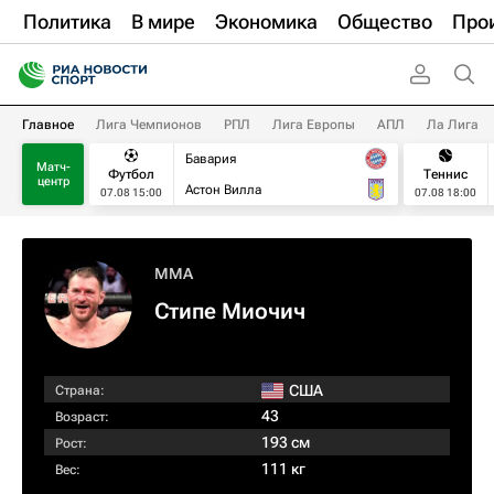
Политика
В мире
Экономика
Общество
Про
Главное
Лига Чемпионов
РПЛ
Лига Европы
АПЛ
Ла Лига
Бавария
Матч-
Футбол
Теннис
центр
Астон Вилла
07.08 15:00
07.08 18:00
MMA
Стипе Миочич
США
Страна:
43
Возраст:
193 см
Рост:
111 кг
Вес: