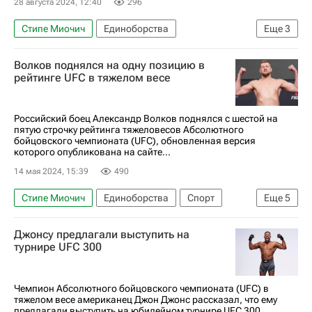
28 августа 2024, 12:40
296
Стипе Миочич
Единоборства
Еще
3
Джон Джонс (боец)
Дэйна Уайт
UFC
Волков поднялся на одну позицию в
рейтинге UFC в тяжелом весе
Российский боец Александр Волков поднялся с шестой на
пятую строчку рейтинга тяжеловесов Абсолютного
бойцовского чемпионата (UFC), обновленная версия
которого опубликована на сайте...
14 мая 2024, 15:39
490
Стипе Миочич
Единоборства
Спорт
Еще
5
США
Саудовская Аравия
Джонсу предлагали выступить на
Александр Волков (боец)
Сергей Павлович
турнире UFC 300
UFC
Чемпион Абсолютного бойцовского чемпионата (UFC) в
тяжелом весе американец Джон Джонс рассказал, что ему
предлагали выступить на юбилейном турнире UFC 300,