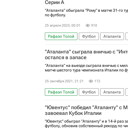
Серии А
"Аталанта" обыграла "Рому" в матче 31-го т
по футболу.
25 апреля 2023, 00:01
910
Рафаэл Толой
Футбол
Аталанта
Марио Пашалич
Спорт
Серия А 202
"Аталанта" сыграла вничью с "Ин
остался в запасе
"Аталанта" на выезде сыграла вничью с мил
матче шестого тура чемпионата Италии по ф
25 сентября 2021, 21:21
172
Рафаэл Толой
Футбол
Аталанта
Серия А 2026-2027 (Чемпионат Италии по 
"Ювентус" победил "Аталанту" с 
Руслан Малиновский
Эдин Джеко
завоевал Кубок Италии
"Ювентус" обыграл "Аталанту" и в 14-й раз 
футболу, обновив собственный рекорд по чис