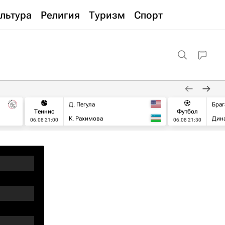
льтура
Религия
Туризм
Спорт
Д. Пегула
Браг
Теннис
Футбол
К. Рахимова
Дин
06.08 21:00
06.08 21:30