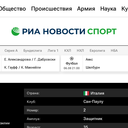
Общество
Происшествия
Армия
Наука
Ку
Серия А
Бундеслига
Лига 1
КХЛ
НХЛ
Евролига
НБА
Е. Александрова
Г. Дабровски
Аякс
Футбол
К. Гауфф
К. Макнейли
Шелбурн
06.08 21:00
Италия
Страна:
Сан-Паулу
Клуб:
2
Номер:
Защитник
Амплуа:
азилии
35
Возраст: