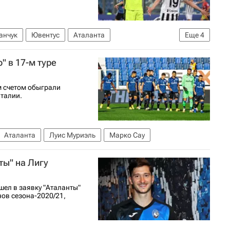
анчук
Ювентус
Аталанта
Еще
4
Кубок Италии
Федерико Кьеза
" в 17-м туре
м счетом обыграли
Италии.
Аталанта
Луис Муриэль
Марко Сау
ты" на Лигу
шел в заявку "Аталанты"
нов сезона-2020/21,