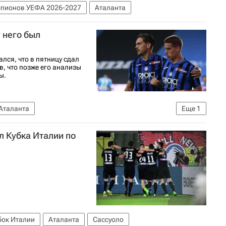
мпионов УЕФА 2026-2027
Аталанта
у него был
лся, что в пятницу сдал
в, что позже его анализы
ы.
Аталанта
Еще
1
л Кубка Италии по
бок Италии
Аталанта
Сассуоло