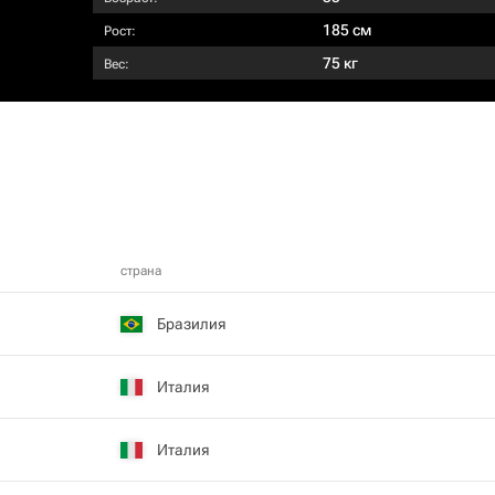
185 см
Рост:
75 кг
Вес:
страна
Бразилия
Италия
Италия