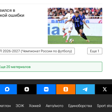
вился в
кой ошибки
Л 2026-2027 (Чемпионат России по футболу)
Еще
1
Еще 20 материалов
иатлон
ЗОЖ
Хоккей
Авто/мото
Единоборства
Sport sto