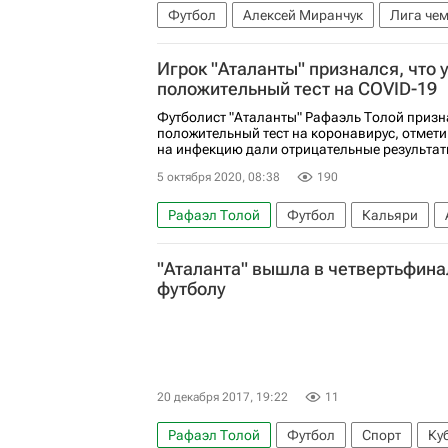
Футбол
Алексей Миранчук
Лига че
Игрок "Аталанты" признался, что 
положительный тест на COVID-19
Футболист "Аталанты" Рафаэль Толой призна
положительный тест на коронавирус, отмети
на инфекцию дали отрицательные результат
5 октября 2020, 08:38
190
Рафаэл Толой
Футбол
Кальяри
Спорт в условиях пандемии коронавируса
"Аталанта" вышла в четвертьфина
футболу
20 декабря 2017, 19:22
11
Рафаэл Толой
Футбол
Спорт
Ку