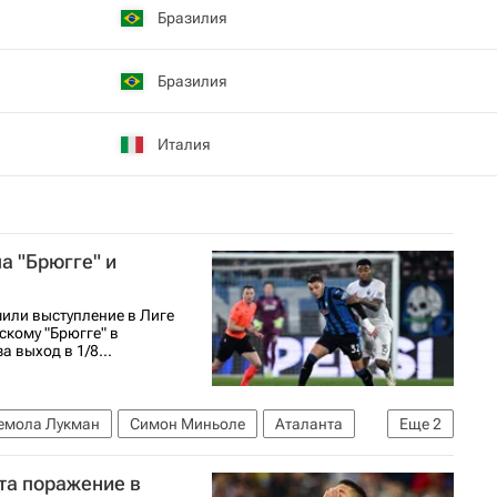
Бразилия
Бразилия
Италия
а "Брюгге" и
или выступление в Лиге
скому "Брюгге" в
 выход в 1/8...
емола Лукман
Симон Миньоле
Аталанта
Еще
2
27
та поражение в