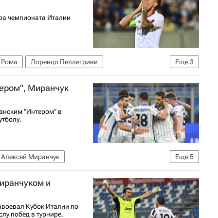
ура чемпионата Италии
Рома
Лоренцо Пеллегрини
Еще
3
6-2027 (Чемпионат Италии по футболу)
тером", Миранчук
анским "Интером" в
утболу.
Алексей Миранчук
Еще
5
футболу)
Интер
Лаутаро Мартинес
Миранчуком и
завоевал Кубок Италии по
лу побед в турнире.