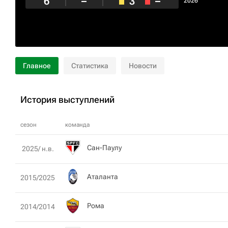
6
–
3
–
2026
Главное
Статистика
Новости
История выступлений
сезон
команда
Сан-Паулу
2025/ н.в.
Аталанта
2015/2025
Рома
2014/2014