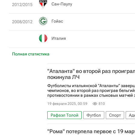
Сан-Паулу
2012/2015
Гойас
2008/2012
Италия
Полная статистика
"Аталанта" во второй раз проиграл
покинула ЛЧ
Футболисты итальянской "Аталанты" заверш
чемпионов, во второй раз проиграв бельгий
противостоянии в рамках стыковых матчей за
19 февраля 2025, 00:59
810
Рафаэл Толой
Футбол
Спорт
Ад
Брюгге
Лига чемпионов УЕФА 2026-20
"Рома" потерпела первое с 19 мар