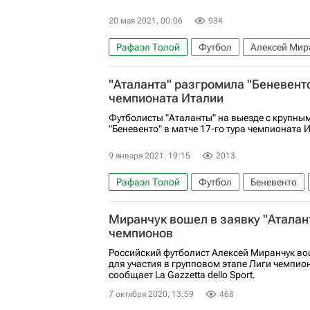
20 мая 2021, 00:06
934
Рафаэл Толой
Футбол
Алексей Мир
Руслан Малиновский
Деян Кулусевски
"Аталанта" разгромила "Беневенто
чемпионата Италии
Футболисты "Аталанты" на выезде с крупны
"Беневенто" в матче 17-го тура чемпионата 
9 января 2021, 19:15
2013
Рафаэл Толой
Футбол
Беневенто
Миранчук вошел в заявку "Аталан
чемпионов
Российский футболист Алексей Миранчук во
для участия в групповом этапе Лиги чемпио
сообщает La Gazzetta dello Sport.
7 октября 2020, 13:59
468