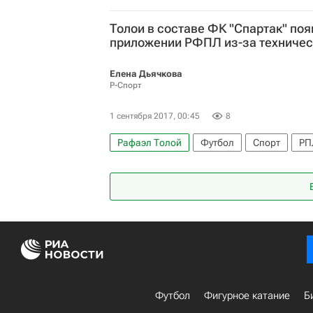
Толои в составе ФК "Спартак" поя
приложении РФПЛ из-за техничес
Елена Дьячкова
Р-Спорт
1 сентября 2017, 00:45
8
Рафаэл Толой
Футбол
Спорт
РП
Спартак Москва
Футбол
Фигурное катание
Б