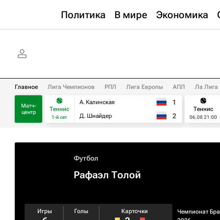
Политика
В мире
Экономика
Главное
Лига Чемпионов
РПЛ
Лига Европы
АПЛ
Ла Лига
1
А. Калинская
Матч-
Теннис
Теннис
центр
2
Д. Шнайдер
1-й сет
06.08 21:00
Футбол
Рафаэл Толой
Игры
Голы
Карточки
Чемпионат Бр