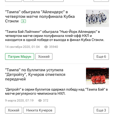
Никита Кучеров
"Тампа" обыграла "Айлендерс" в
Национальная хоккейная лига (НХЛ)
четвертом матче полуфинала Кубка
Стэнли
Тампа-Бэй Лайтнинг
Даллас Старз
Александр Волков (хоккеист)
"Тампа Бэй Лайтнинг" обыграла "Нью-Йорк Айлендерс" в
четвертом матче серии полуфинала плей-офф НХЛ и
находится в одной победе от выхода в финал Кубка Стэнли.
14 сентября 2020, 01:04
35940
Патрик Марун
Хоккей
Еще
6
Андрей Василевский
Никита Кучеров
"Тампа" по буллитам уступила
Национальная хоккейная лига (НХЛ)
"Детройту", Кучеров отметился
передачей
Тампа-Бэй Лайтнинг
Нью-Йорк Айлендерс
Ондржей Палат
"Детройт" в серии буллитов одержал победу над "Тампа Бэй" в
матче регулярного чемпионата НХЛ.
9 марта 2020, 07:19
372
Хоккей
Никита Кучеров
Еще
3