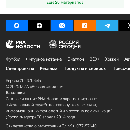
Еще 20 материалов
Нэшвилл Предаторз
Филадельфия Флайерз
Сент-Луис Блюз
Эдмонтон Ойлерз
Анахайм Дакс
Торонто Мейпл Лифс
Иван Проворов
Тайлер Питлик
Никита Зайцев
Владимир Тарасенко
Кайл Бродзяк
Райан Нюджент-Хопкинс
Футбол
Фигурное катание
Биатлон
ЗОЖ
Хоккей
Ав
Спецпроекты
Реклама
Продукты и сервисы
Пресс-ц
Версия 2023.1 Beta
© 2026 МИА «Россия сегодня»
Вакансии
Сетевое издание РИА Новости зарегистрировано
в Федеральной службе по надзору в сфере связи,
информационных технологий и массовых коммуникаций
(Роскомнадзор) 08 апреля 2014 года.
Свидетельство о регистрации Эл № ФС77-57640