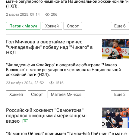
матче регулярного чемпионата Национальной хоккейной лиги
(НХЛ).
2 марта 2025, 09:14
206
Патрик Марун
Хоккей
Спорт
Еще
6
Михаил Сергачев
Райан Донато
Гол Мичкова в овертайме принес
Чикаго Блэкхокс
Анахайм Дакс
"Филадельфии" победу над "Чикаго" в
НХЛ
Юта Маммот
Национальная хоккейная лига (НХЛ)
"Филадельфия Флайерз" в овертайме обыграла "Чикаго
Блэкхокс" в матче регулярного чемпионата Национальной
хоккейной лиги (НХЛ).
23 ноября 2024, 23:52
1516
Хоккей
Спорт
Матвей Мичков
Еще
3
Филадельфия Флайерз
Чикаго Блэкхокс
Российский хоккеист "Эдмонтона"
Национальная хоккейная лига (НХЛ)
подрался с мощным американцем:
видео
"Эдмонтон Ойлерз" принимает "Тампа-Бэй Лайтнинг" в матче