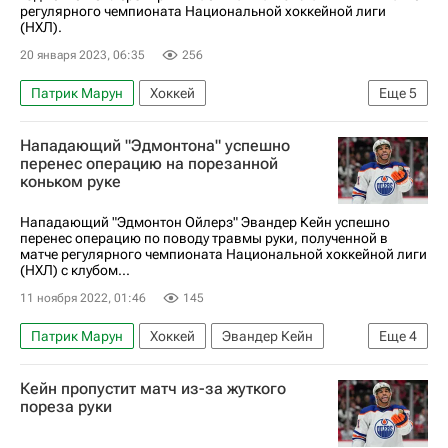
регулярного чемпионата Национальной хоккейной лиги
(НХЛ).
20 января 2023, 06:35
256
Патрик Марун
Хоккей
Еще
5
Национальная хоккейная лига (НХЛ)
Нападающий "Эдмонтона" успешно
Тампа-Бэй Лайтнинг
Эдмонтон Ойлерз
перенес операцию на порезанной
коньком руке
Клим Костин
Спорт — видео
Нападающий "Эдмонтон Ойлерз" Эвандер Кейн успешно
перенес операцию по поводу травмы руки, полученной в
матче регулярного чемпионата Национальной хоккейной лиги
(НХЛ) с клубом...
11 ноября 2022, 01:46
145
Патрик Марун
Хоккей
Эвандер Кейн
Еще
4
Филипп Майерс
Тампа-Бэй Лайтнинг
Кейн пропустит матч из-за жуткого
Эдмонтон Ойлерз
пореза руки
Национальная хоккейная лига (НХЛ)