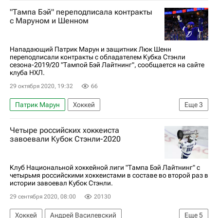
Андрей Василевский
Никита Кучеров
"Тампа Бэй" переподписала контракты
Вегас Голден Найтс
Тампа-Бэй Лайтнинг
с Маруном и Шенном
Флорида Пантерз
Миннесота Уайлд
Григорий Денисенко
Никита Гусев
Нападающий Патрик Марун и защитник Люк Шенн
переподписали контракты с обладателем Кубка Стэнли
сезона-2019/20 "Тампой Бэй Лайтнинг", сообщается на сайте
клуба НХЛ.
29 октября 2020, 19:32
66
Патрик Марун
Хоккей
Еще
3
Национальная хоккейная лига (НХЛ)
Четыре российских хоккеиста
Тампа-Бэй Лайтнинг
Люк Шенн
завоевали Кубок Стэнли-2020
Клуб Национальной хоккейной лиги "Тампа Бэй Лайтнинг" с
четырьмя российскими хоккеистами в составе во второй раз в
истории завоевал Кубок Стэнли.
29 сентября 2020, 08:00
20130
Хоккей
Андрей Василевский
Еще
5