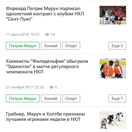
Тампа-Бэй Лайтнинг
Сент-Луис Блюз
Форвард Патрик Марун подписал
однолетний контракт с клубом НХЛ
"Сент-Луис"
11 июля 2018, 10:27
18
Патрик Марун
Хоккей
Спорт
Еще
2
Национальная хоккейная лига (НХЛ)
Хоккеисты "Филадельфии" обыграли
Сент-Луис Блюз
"Эдмонтон" в матче регулярного
чемпионата НХЛ
21 октября 2017, 22:53
5
Патрик Марун
Хоккей
Спорт
Еще
7
Национальная хоккейная лига (НХЛ)
Грабнер, Марун и Холтби признаны
Филадельфия Флайерз
Эдмонтон Ойлерз
лучшими игроками недели в НХЛ
Анахайм Дакс
Питтсбург Пингвинз