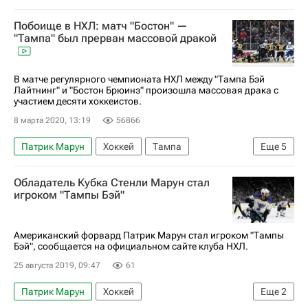
Национальная хоккейная лига (НХЛ)
Побоище в НХЛ: матч "Бостон" —
Тампа-Бэй Лайтнинг
Детройт Ред Уингз
"Тампа" был прерван массовой дракой
В матче регулярного чемпионата НХЛ между "Тампа Бэй
Лайтнинг" и "Бостон Брюинз" произошла массовая драка с
участием десяти хоккеистов.
8 марта 2020, 13:19
56866
Патрик Марун
Хоккей
Тампа
Еще
5
Никита Кучеров
Обладатель Кубка Стенли Марун стал
Национальная хоккейная лига (НХЛ)
игроком "Тампы Бэй"
Бостон Брюинз
Шон Курали
Михаил Сергачев
Американский форвард Патрик Марун стал игроком "Тампы
Бэй", сообщается на официальном сайте клуба НХЛ.
25 августа 2019, 09:47
61
Патрик Марун
Хоккей
Еще
2