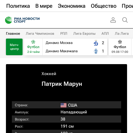
Политика
В мире
Экономика
Общество
Про
Главное
Лига Чемпионов
РПЛ
Лига Европы
АПЛ
Ла Лига
2
Динамо Москва
Матч-
Футбол
Футбол
центр
1
Динамо Махачкала
2-й тайм
09.08 17:00
Хоккей
Патрик Марун
США
Страна:
Нападающий
Амплуа:
38
Возраст:
191 см
Рост: