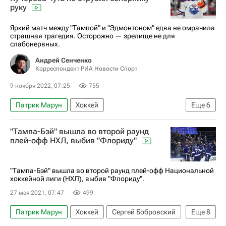
руку
Национальная хоккейная лига (НХЛ)
Яркий матч между "Тампой" и "Эдмонтоном" едва не омрачила
страшная трагедия. Осторожно — зрелище не для
слабонервных.
Андрей Сенченко
Корреспондент РИА Новости Спорт
9 ноября 2022, 07:25
755
Патрик Марун
Хоккей
Еще
6
Национальная хоккейная лига (НХЛ)
"Тампа-Бэй" вышла во второй раунд
Тампа-Бэй Лайтнинг
Эдмонтон Ойлерз
плей-офф НХЛ, выбив "Флориду"
Эвандер Кейн
Материалы РИА Спорт
Авторы РИА Новости Спорт
"Тампа-Бэй" вышла во второй раунд плей-офф Национальной
хоккейной лиги (НХЛ), выбив "Флориду".
27 мая 2021, 07:47
499
Патрик Марун
Хоккей
Сергей Бобровский
Еще
8