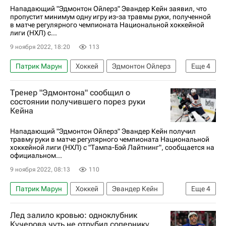
Нападающий "Эдмонтон Ойлерз" Эвандер Кейн заявил, что
пропустит минимум одну игру из-за травмы руки, полученной
в матче регулярного чемпионата Национальной хоккейной
лиги (НХЛ) с...
9 ноября 2022, 18:20
113
Патрик Марун
Хоккей
Эдмонтон Ойлерз
Еще
4
Эвандер Кейн
Филипп Майерс
Тренер "Эдмонтона" сообщил о
Тампа-Бэй Лайтнинг
состоянии получившего порез руки
Кейна
Национальная хоккейная лига (НХЛ)
Нападающий "Эдмонтон Ойлерз" Эвандер Кейн получил
травму руки в матче регулярного чемпионата Национальной
хоккейной лиги (НХЛ) с "Тампа-Бэй Лайтнинг", сообщается на
официальном...
9 ноября 2022, 08:13
110
Патрик Марун
Хоккей
Эвандер Кейн
Еще
4
Филипп Майерс
Тампа-Бэй Лайтнинг
Лед залило кровью: одноклубник
Эдмонтон Ойлерз
Кучерова чуть не отрубил сопернику