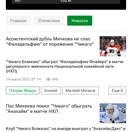
102 кг
Вес:
Главное
Статистика
Новости
Ассистентский дубль Мичкова не спас
"Филадельфию" от поражения "Чикаго"
"Чикаго Блэкхокс" обыграл "Филадельфию Флайерз" в матче
регулярного чемпионата Национальной хоккейной лиги
(НХЛ).
24 марта 2025, 01:14
496
Патрик Марун
Хоккей
Матвей Мичков
Еще
4
Джо Велено
Чикаго Блэкхокс
Пас Михеева помог "Чикаго" обыграть
Филадельфия Флайерз
"Анахайм" в матче НХЛ
Национальная хоккейная лига (НХЛ)
Клуб "Чикаго Блэкхокс" на выезде выиграл у "Анахайм Дакс" в