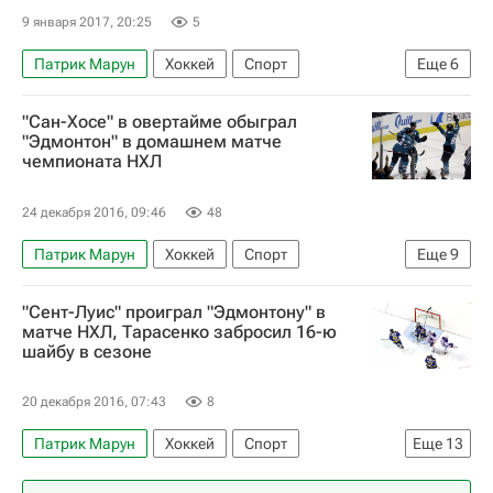
Уэйн Симмондс
Клод Жиру
9 января 2017, 20:25
5
Патрик Марун
Хоккей
Спорт
Еще
6
Национальная хоккейная лига (НХЛ)
"Сан-Хосе" в овертайме обыграл
Нью-Йорк Рейнджерс
Эдмонтон Ойлерз
"Эдмонтон" в домашнем матче
чемпионата НХЛ
Вашингтон Кэпиталз
Брэйден Холтби
Михаэль Грабнер
24 декабря 2016, 09:46
48
Патрик Марун
Хоккей
Спорт
Еще
9
Национальная хоккейная лига (НХЛ)
"Сент-Луис" проиграл "Эдмонтону" в
Аризона Койотис
Эдмонтон Ойлерз
матче НХЛ, Тарасенко забросил 16-ю
шайбу в сезоне
Торонто Мейпл Лифс
Сан-Хосе Шаркс
Кевин Лабанк
Коннор Макдэвид
20 декабря 2016, 07:43
8
Лео Комаров
Джо Павелски
Патрик Марун
Хоккей
Спорт
Еще
13
Национальная хоккейная лига (НХЛ)