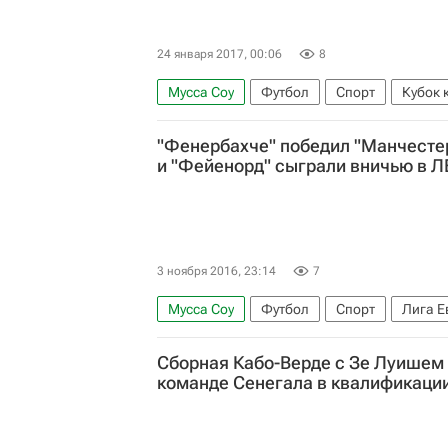
24 января 2017, 00:06
8
Мусса Соу
Футбол
Спорт
Кубок 
Сенегал
Камерун
Алжир
Ислам
"Фенербахче" победил "Манчестер
и "Фейенорд" сыграли вничью в Л
3 ноября 2016, 23:14
7
Мусса Соу
Футбол
Спорт
Лига Е
Фейенорд
АПОЭЛ
Сассуоло
Ман
Сборная Кабо-Верде с Зе Луишем
Ариц Адурис
Уэйн Руни
команде Сенегала в квалификаци