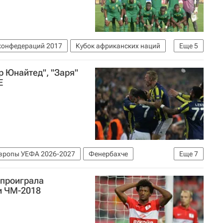
конфедераций 2017
Кубок африканских наций
Еще
5
 Слимани
Папакули Диоп
 Юнайтед", "Заря"
Е
вропы УЕФА 2026-2027
Фенербахче
Еще
7
честер Юнайтед
Джермейн Ленс
 проиграла
и ЧМ-2018