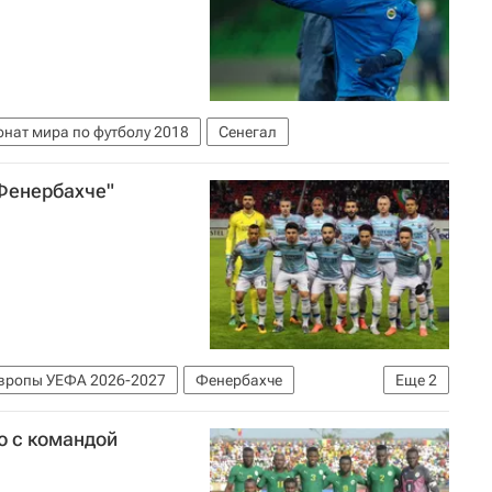
нат мира по футболу 2018
Сенегал
"Фенербахче"
вропы УЕФА 2026-2027
Фенербахче
Еще
2
ю с командой