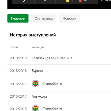
2
–
1
–
2016/2
Главное
Статистика
Новости
История выступлений
сезон
команда
2019/2019
Газизехир Газиантеп Ф.К.
2018/2018
Бурсаспор
Фенербахче
2016/2017
2015/2017
Аль-Ахли
Фенербахче
2012/2015