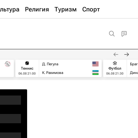
льтура
Религия
Туризм
Спорт
Д. Пегула
Браг
Теннис
Футбол
К. Рахимова
Дин
06.08 21:00
06.08 21:30