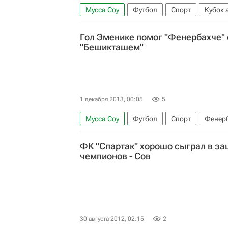
Мусса Соу
Футбол
Спорт
Кубок 
Мам Диуф
Андре Айю
Гол Эменике помог "Фенербахче" 
"Бешикташем"
1 декабря 2013, 00:05
5
Мусса Соу
Футбол
Спорт
Фенер
Неджип Уйсал
Эммануэль Эменике
ФК "Спартак" хорошо сыграл в за
чемпионов - Сов
30 августа 2012, 02:15
2