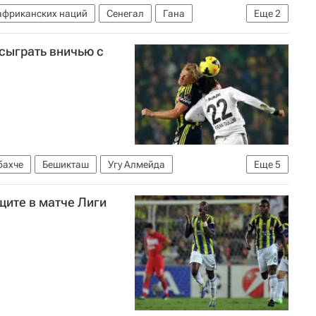
африканских наций
Сенегал
Гана
Еще
2
сыграть вничью с
бахче
Бешикташ
Угу Алмейда
Еще
5
Раул Мейрелеш
Олджай Шахан
Дирк Кёйт
щите в матче Лиги