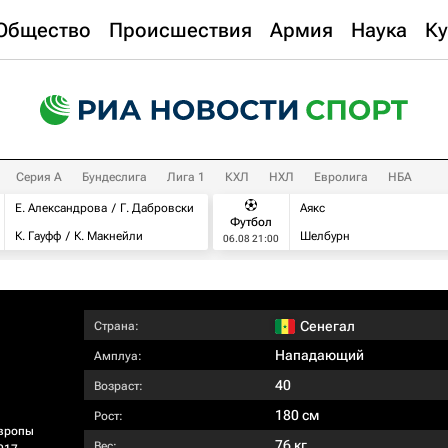
Общество
Происшествия
Армия
Наука
Ку
Серия А
Бундеслига
Лига 1
КХЛ
НХЛ
Евролига
НБА
Е. Александрова
Г. Дабровски
Аякс
Футбол
К. Гауфф
К. Макнейли
Шелбурн
06.08 21:00
Сенегал
Страна:
Нападающий
Амплуа:
40
Возраст:
180 см
Рост:
вропы
76 кг
Вес: