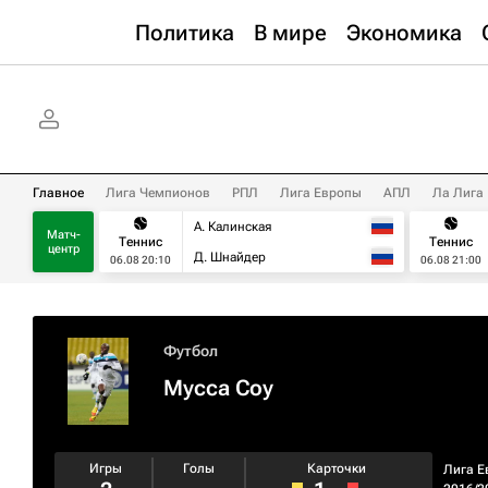
Политика
В мире
Экономика
Главное
Лига Чемпионов
РПЛ
Лига Европы
АПЛ
Ла Лига
А. Калинская
Матч-
Теннис
Теннис
центр
Д. Шнайдер
06.08 20:10
06.08 21:00
Футбол
Мусса Соу
Игры
Голы
Карточки
Лига Е