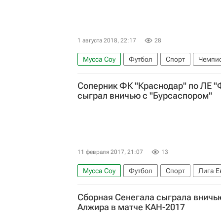
1 августа 2018, 22:17
28
Мусса Соу
Футбол
Спорт
Чемпио
Соперник ФК "Краснодар" по ЛЕ 
сыграл вничью с "Бурсаспором"
11 февраля 2017, 21:07
13
Мусса Соу
Футбол
Спорт
Лига Е
Бурсаспор
Краснодар
Сборная Сенегала сыграла вничь
Алжира в матче КАН-2017