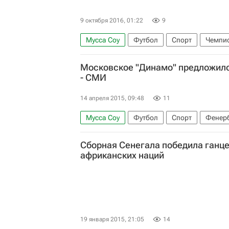
9 октября 2016, 01:22
9
Мусса Соу
Футбол
Спорт
Чемпио
Кабо-Верде
Сенегал
Бальде Кейта
Московское "Динамо" предложило
- СМИ
14 апреля 2015, 09:48
11
Мусса Соу
Футбол
Спорт
Фенер
Сборная Сенегала победила ганце
африканских наций
19 января 2015, 21:05
14