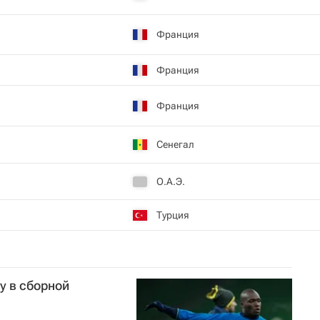
Франция
Франция
Франция
Сенегал
О.А.Э.
Турция
у в сборной