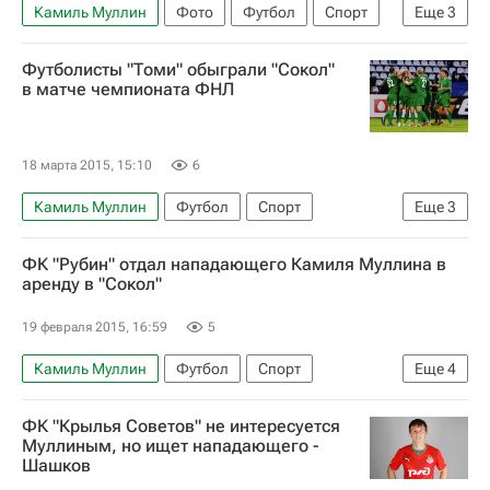
Камиль Муллин
Фото
Футбол
Спорт
Еще
3
Кубок Содружества-2016 прошел в Санкт-Петербурге с 17 по 23 января
Футболисты "Томи" обыграли "Сокол"
Кубок Содружества
Россия (до 21 года)
в матче чемпионата ФНЛ
18 марта 2015, 15:10
6
Камиль Муллин
Футбол
Спорт
Еще
3
Первая лига
Сокол (Саратов)
Томь
ФК "Рубин" отдал нападающего Камиля Муллина в
аренду в "Сокол"
19 февраля 2015, 16:59
5
Камиль Муллин
Футбол
Спорт
Еще
4
РПЛ 2026-2027 (Чемпионат России по футболу)
ФК "Крылья Советов" не интересуется
Первая лига
Сокол (Саратов)
Рубин
Муллиным, но ищет нападающего -
Шашков