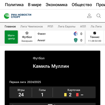
Политика
В мире
Экономика
Общество
Про
Главное
Лига Чемпионов
РПЛ
Лига Европы
АПЛ
Ла Лига
0
Факел
Матч-
Футбол
Теннис
центр
0
Ахмат
Завершен
11.08 02:00
Футбол
Камиль Муллин
Первая лига
2024/2025
Игры
Голы
Карточки
24
1
2
–