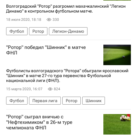
Волгоградский "Ротор" разгромил махачкалинский "Легион
Динамо" в контрольном футбольном матче.
18 июля 2020, 18:18
330
Футбол
Ротор
Легион-Динамо
"Ротор" победил "Шинник" в матче
ФНЛ
Футболисты волгоградского "Ротора" обыграли ярославский
"Шинник" в матче 27-го тура первенства Футбольной
национальной лиги (ФНЛ).
15 марта 2020, 16:07
824
Футбол
Первая лига
Ротор
Шинник
"Ротор" сыграл вничью с
"Нефтехимиком" в 26-м туре
чемпионата ФНЛ