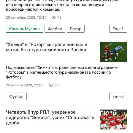
два подряд отрицательных теста на коронавирус и
присоединяются к команде.
28 сентября 2020, 18:31
78
Камиль Муллин
Футбол
Ротор
Еще
1
Спорт в условиях пандемии коронавируса
"Химки" и "Ротор" сыграли вничью в
матче 6-го тура чемпионата России
Подмосковные "Химки" сыграли вничью с волгоградским
"Ротором" в матче шестого тура чемпионата России по
футболу.
29 августа 2020, 22:06
375
Футбол
Еще
3
РПЛ 2026-2027 (Чемпионат России по футболу)
Четвертый тур РПЛ: уверенное
Ротор
Химки
лидерство "Зенита", успех "Спартака" в
дерби