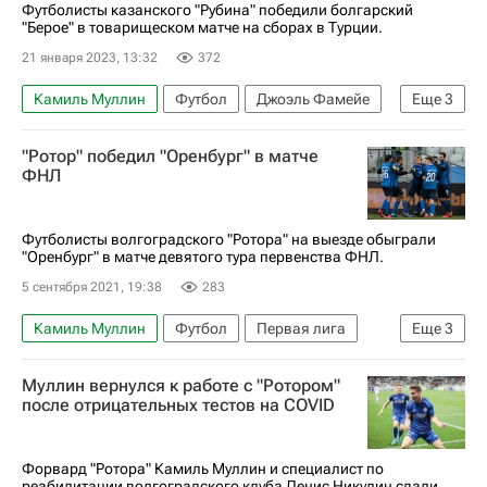
Футболисты казанского "Рубина" победили болгарский
"Берое" в товарищеском матче на сборах в Турции.
21 января 2023, 13:32
372
Камиль Муллин
Футбол
Джоэль Фамейе
Еще
3
Рубин
Берое
Левски
"Ротор" победил "Оренбург" в матче
ФНЛ
Футболисты волгоградского "Ротора" на выезде обыграли
"Оренбург" в матче девятого тура первенства ФНЛ.
5 сентября 2021, 19:38
283
Камиль Муллин
Футбол
Первая лига
Еще
3
Ротор
Оренбург
Андреа Чуканов
Муллин вернулся к работе с "Ротором"
после отрицательных тестов на COVID
Форвард "Ротора" Камиль Муллин и специалист по
реабилитации волгоградского клуба Денис Никулин сдали