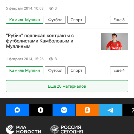
5 февраля 2014, 10:08
3
Камиль Муллин
Футбол
Спорт
Еще
3
Мультимедийный спортивный пакет
"Рубин" подписал контракты с
РПЛ 2026-2027 (Чемпионат России по футболу)
футболистами Камболовым и
Муллиным
Рубин
1 февраля 2014, 15:26
8
Камиль Муллин
Футбол
Спорт
Еще
4
Мультимедийный спортивный пакет
Еще 20 материалов
Зимнее трансферное окно в РФПЛ
Рубин
Руслан Камболов