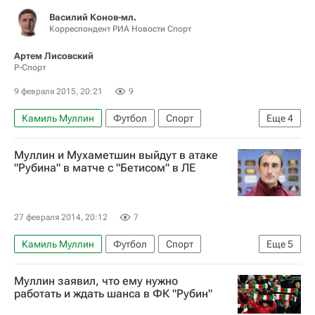
Василий Конов-мл.
Корреспондент РИА Новости Спорт
Артем Лисовский
Р-Спорт
9 февраля 2015, 20:21
9
Камиль Муллин
Футбол
Спорт
Еще
4
Виталий Шашков
Муллин и Мухаметшин выйдут в атаке
РПЛ 2026-2027 (Чемпионат России по футболу)
"Рубина" в матче с "Бетисом" в ЛЕ
Крылья Советов
Рубин
27 февраля 2014, 20:12
7
Камиль Муллин
Футбол
Спорт
Еще
5
Мультимедийный спортивный пакет
Муллин заявил, что ему нужно
Лига Европы УЕФА 2026-2027
Бетис
работать и ждать шанса в ФК "Рубин"
Рубин
Руслан Мухаметшин