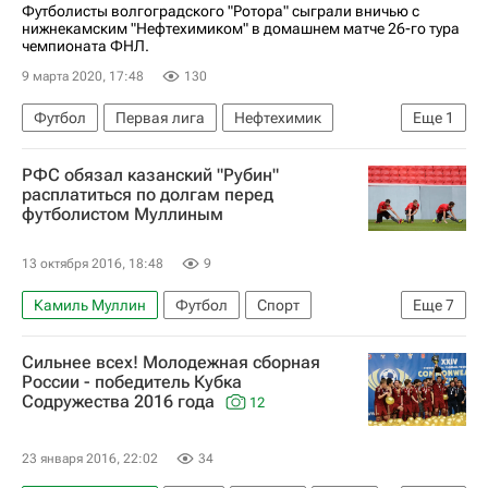
Футболисты волгоградского "Ротора" сыграли вничью с
нижнекамским "Нефтехимиком" в домашнем матче 26-го тура
чемпионата ФНЛ.
9 марта 2020, 17:48
130
Футбол
Первая лига
Нефтехимик
Еще
1
Ротор
РФС обязал казанский "Рубин"
расплатиться по долгам перед
футболистом Муллиным
13 октября 2016, 18:48
9
Камиль Муллин
Футбол
Спорт
Еще
7
Российский футбольный союз (РФС)
Сильнее всех! Молодежная сборная
Нефтехимик
Локомотив (Москва)
Рубин
России - победитель Кубка
Содружества 2016 года
12
Динамо (Тбилиси)
Мордовия
Нукри Ревишвили
23 января 2016, 22:02
34