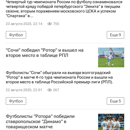
Четвертый тур чемпионата России по футболу ознаменовался
четвертой кряду победой петербургского "Зенита" в текущем
сезоне, вторым поражением московского ЦСКА и успехом
"Спартака" в...
23 августа 2020, 22:14
755
Футбол
Еще
9
РПЛ 2026-2027 (Чемпионат России по футболу)
"Сочи" победил "Ротор" и вышел на
Спартак Москва
Динамо Москва
второе место в таблице РПЛ
Локомотив (Москва)
Рубин
Зенит
Ахмат
ПФК ЦСКА
Ростов
Футболисты "Сочи" обыграли на выезде волгоградский
"Ротор" в матче 4-го тура чемпионата России и вышли на
второе место в таблице Российской премьер-лиги (РПЛ).
22 августа 2020, 22:01
267
Футбол
Еще
5
РПЛ 2026-2027 (Чемпионат России по футболу)
Футболисты "Ротора" победили
Тамбов
Сочи
Ротор
ставропольское "Динамо" в
товарищеском матче
Никита Бурмистров