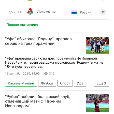
Локомотив
до 2014
Россия
72
Полная статистика
"Уфа" обыграла "Родину", прервав
серию из трех поражений
"Уфа" прервала серию из трех поражений в футбольной
Первой лиге, переиграв дома московскую "Родину" в матче
10-го тура первенства.
15 сентября 2024, 14:05
315
Камиль Муллин
Футбол
Спорт
Уфа
Еще
3
Родина (Москва)
Первая лига
"Рубин" победил болгарский клуб,
РПЛ 2026-2027 (Чемпионат России по футболу)
отменивший матч с "Нижним
Новгородом"