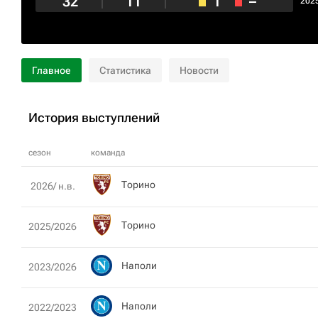
32
11
1
–
202
Главное
Статистика
Новости
История выступлений
сезон
команда
Торино
2026/ н.в.
Торино
2025/2026
Наполи
2023/2026
Наполи
2022/2023