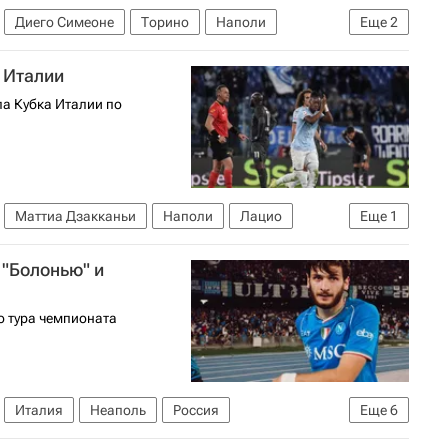
Диего Симеоне
Торино
Наполи
Еще
2
футболу)
Трансферы в Серии А
е Италии
ла Кубка Италии по
Маттиа Дзакканьи
Наполи
Лацио
Еще
1
 "Болонью" и
о тура чемпионата
Италия
Неаполь
Россия
Еще
6
енцо
Наполи
Болонья
Рома