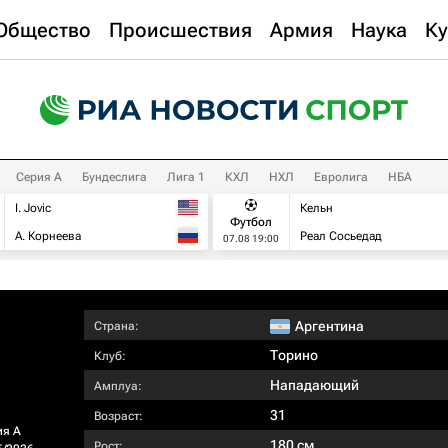
Общество
Происшествия
Армия
Наука
Ку
Серия А
Бундеслига
Лига 1
КХЛ
НХЛ
Евролига
НБА
I. Jovic
Кельн
Футбол
А. Корнеева
Реал Сосьедад
07.08 19:00
Аргентина
Страна:
Торино
Клуб:
Нападающий
Амплуа:
31
Возраст:
ия А
180 см
Рост: