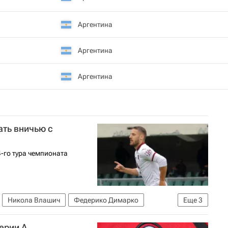
Аргентина
Аргентина
Аргентина
ать вничью с
4-го тура чемпионата
Никола Влашич
Федерико Димарко
Еще
3
Чемпионат Италии по футболу)
ерии А