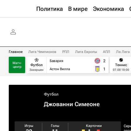
Политика
В мире
Экономика
Главное
Лига Чемпионов
РПЛ
Лига Европы
АПЛ
Ла Лига
2
Бавария
Матч-
Футбол
Теннис
центр
1
Астон Вилла
Завершен
07.08 18:00
Футбол
Джованни Симеоне
Игры
Голы
Карточки
Сер