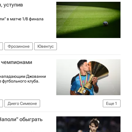
, уступив
футболу)
и" в матче 1/8 финала
Фрозиноне
Ювентус
с чемпионами
с нападающим Джованни
 футбольного клуба.
Диего Симеоне
Еще
1
футболу)
Наполи" обыграть