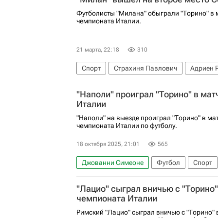
Футболисты "Милана" обыграли "Торино" в м
чемпионата Италии.
21 марта, 22:18
310
Спорт
Страхиня Павлович
Адриен 
Серия А 2026-2027 (Чемпионат Италии по 
"Наполи" проиграл "Торино" в ма
Италии
"Наполи" на выезде проиграл "Торино" в ма
чемпионата Италии по футболу.
18 октября 2025, 21:01
565
Джованни Симеоне
Футбол
Спорт
Серия А 2026-2027 (Чемпионат Италии по 
"Лацио" сыграл вничью с "Торино"
чемпионата Италии
Римский "Лацио" сыграл вничью с "Торино"