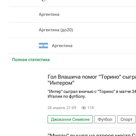
Аргентина
Аргентина (до20)
Аргентина
Полная статистика
Гол Влашича помог "Торино" сыгр
"Интером"
"Интер" сыграл вничью с "Торино" в матче 3
Италии по футболу.
26 апреля, 21:09
118
Джованни Симеоне
Футбол
Спорт
Торино
Интер
Серия А 2026-2027 (
"Милан" вышел на второе место С