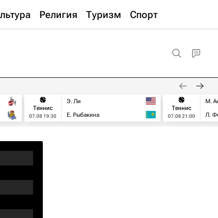
льтура
Религия
Туризм
Спорт
Э. Ли
М. А
Теннис
Теннис
Е. Рыбакина
Л. Ф
07.08 19:30
07.08 21:00