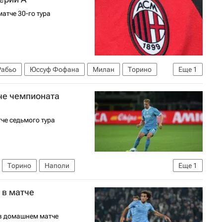
атче 30-го тура
Рабьо
Юссуф Фофана
Милан
Торино
Еще
1
футболу)
тче чемпионата
тче седьмого тура
Торино
Наполи
Еще
1
футболу)
 в матче
 в домашнем матче