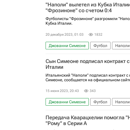
"Наполи" вылетел из Кубка Италии
Серия А 2026-2027 (Чемпионат Италии по 
"Фрозиноне" со счетом 0:4
Футболисты "Фрозиноне" разгромили "Напол
Кубка Италии.
20 декабря 2023, 01:03
1832
Джованни Симеоне
Футбол
Наполи
Сын Симеоне подписал контракт 
Италии
Итальянский "Наполи" подписал контракт 
Симеоне, сообщается на официальном сайте
15 июня 2023, 20:43
343
Джованни Симеоне
Футбол
Наполи
Серия А 2026-2027 (Чемпионат Италии по 
Передача Кварацхелии помогла "
"Рому" в Серии А