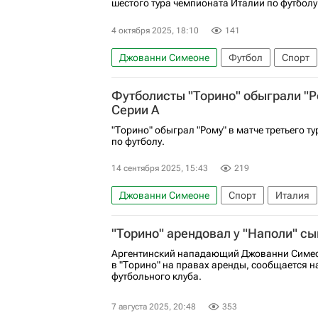
шестого тура чемпионата Италии по футболу
4 октября 2025, 18:10
141
Джованни Симеоне
Футбол
Спорт
Торино
Серия А 2026-2027 (Чемпионат
Футболисты "Торино" обыграли "Р
Серии А
"Торино" обыграл "Рому" в матче третьего т
по футболу.
14 сентября 2025, 15:43
219
Джованни Симеоне
Спорт
Италия
Серия А 2026-2027 (Чемпионат Италии по 
"Торино" арендовал у "Наполи" с
Аргентинский нападающий Джованни Симео
в "Торино" на правах аренды, сообщается н
футбольного клуба.
7 августа 2025, 20:48
353