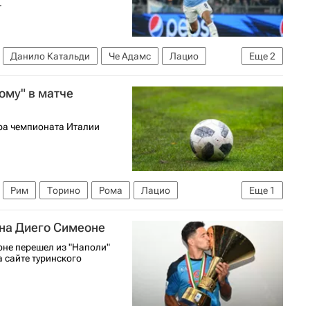
.
Данило Катальди
Че Адамс
Лацио
Еще
2
 Италии по футболу)
ому" в матче
ура чемпионата Италии
Рим
Торино
Рома
Лацио
Еще
1
футболу)
ына Диего Симеоне
не перешел из "Наполи"
а сайте туринского