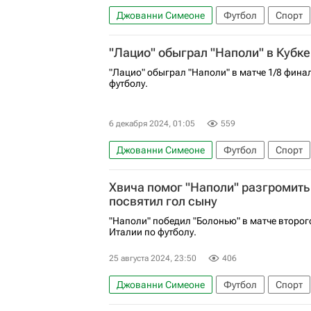
Джованни Симеоне
Футбол
Спорт
Серия А 2026-2027 (Чемпионат Италии по 
"Лацио" обыграл "Наполи" в Кубк
"Лацио" обыграл "Наполи" в матче 1/8 фина
футболу.
6 декабря 2024, 01:05
559
Джованни Симеоне
Футбол
Спорт
Кубок Италии
Хвича помог "Наполи" разгромить
посвятил гол сыну
"Наполи" победил "Болонью" в матче второг
Италии по футболу.
25 августа 2024, 23:50
406
Джованни Симеоне
Футбол
Спорт
Хвича Кварацхелия
Джованни Ди Лор