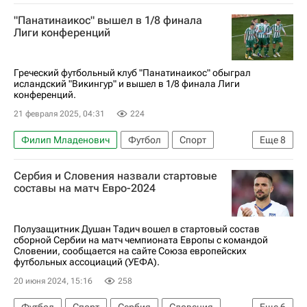
"Панатинаикос" вышел в 1/8 финала
Лиги конференций
Греческий футбольный клуб "Панатинаикос" обыграл
исландский "Викингур" и вышел в 1/8 финала Лиги
конференций.
21 февраля 2025, 04:31
224
Филип Младенович
Футбол
Спорт
Еще
8
Афины
Кипр
Словения
Тете
Сербия и Словения назвали стартовые
Юрий Лодыгин
Викингур (Гота)
составы на матч Евро-2024
Фиорентина
Лига конференций
Полузащитник Душан Тадич вошел в стартовый состав
сборной Сербии на матч чемпионата Европы с командой
Словении, сообщается на сайте Союза европейских
футбольных ассоциаций (УЕФА).
20 июня 2024, 15:16
258
Футбол
Спорт
Сербия
Словения
Еще
6