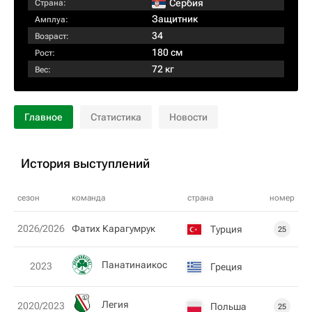
Сербия
Страна:
Защитник
Амплуа:
34
Возраст:
180 см
Рост:
72 кг
Вес:
Главное
Статистика
Новости
История выступлений
сезон
команда
страна
номер
2026/2026
Фатих Карагумрук
Турция
25
Панатинаикос
2023
Греция
Легия
2020/2023
Польша
25