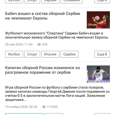
Душан Тадич
Предраг Райкович
Бабич вошел в состав сборной Сербии
Сергей Милинкович-Савич
на чемпионат Европы
Союз европейских футбольных ассоциаций (УЕФА)
Евро-2024
Словения
Футболист московского "Спартака" Срджан Бабич вошел в
окончательную заявку сборной Сербии на чемпионат Европы.
28 мая 2024, 11:04
630
Футбол
Спорт
Италия
Сербия
Еще
8
Испания
Срджан Бабич
Капитан сборной России извинился за
Сергей Милинкович-Савич
разгромное поражение от сербов
Предраг Райкович
Спартак Москва
Торино
Зальцбург
Евро-2024
Игра сборной России по футболу с сербами стала позором,
заявил капитан команды Георгий Джикия после поражения со
счетом 0:5 в заключительном матче Лиги наций. Заявление
защитника...
19 ноября 2020, 06:26
114365