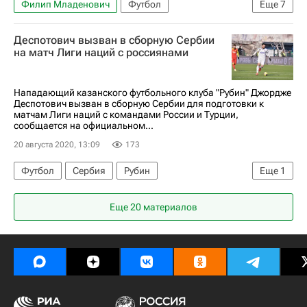
Филип Младенович
Футбол
Еще
7
Белград (город)
Сербия
Деспотович вызван в сборную Сербии
Сборная России по футболу
МФК "Спартак"
на матч Лиги наций с россиянами
Станислав Черчесов
Црвена Звезда (ж)
Георгий Джикия
Нападающий казанского футбольного клуба "Рубин" Джордже
Деспотович вызван в сборную Сербии для подготовки к
матчам Лиги наций с командами России и Турции,
сообщается на официальном...
20 августа 2020, 13:09
173
Футбол
Сербия
Рубин
Еще
1
Джордже Деспотович
Еще 20 материалов