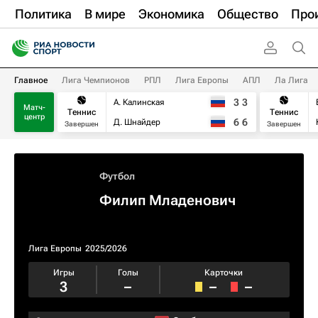
Политика
В мире
Экономика
Общество
Про
Главное
Лига Чемпионов
РПЛ
Лига Европы
АПЛ
Ла Лига
3
3
А. Калинская
Матч-
Теннис
Теннис
центр
6
6
Д. Шнайдер
Завершен
Завершен
Футбол
Филип Младенович
Лига Европы
2025/2026
Игры
Голы
Карточки
3
–
–
–