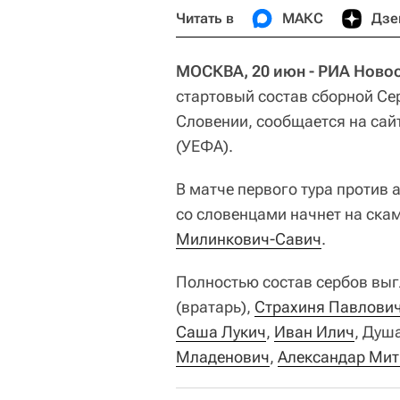
Читать в
МАКС
Дзе
МОСКВА, 20 июн - РИА Новос
стартовый состав сборной Се
Словении, сообщается на сай
(УЕФА).
В матче первого тура против а
со словенцами начнет на ск
Милинкович-Савич
.
Полностью состав сербов вы
(вратарь),
Страхиня Павлови
Саша Лукич
,
Иван Илич
, Душ
Младенович
,
Александар Ми