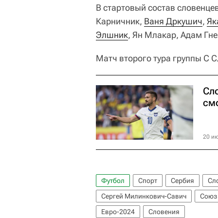
В стартовый состав словенцев
Карничник,
Ваня Дркушич
,
Як
Элшник
, Ян Млакар, Адам Гн
Матч второго тура группы С Сл
Сло
см
20 ию
Футбол
Спорт
Сербия
Сл
Сергей Милинкович-Савич
Союз 
Евро-2024
Словения