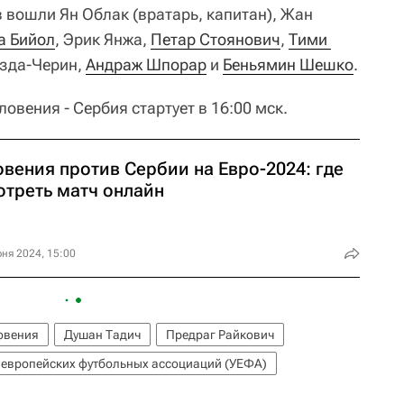
 вошли Ян Облак (вратарь, капитан), Жан
а Бийол
, Эрик Янжа,
Петар Стоянович
,
Тими 
езда-Черин,
Андраж Шпорар
и
Беньямин Шешко
.
овения - Сербия стартует в 16:00 мск.
вения против Сербии на Евро-2024: где
отреть матч онлайн
ня 2024, 15:00
овения
Душан Тадич
Предраг Райкович
европейских футбольных ассоциаций (УЕФА)