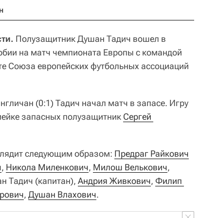
н
ти.
Полузащитник Душан Тадич вошел в
рбии на матч чемпионата Европы с командой
те Союза европейских футбольных ассоциаций
нгличан (0:1) Тадич начал матч в запасе. Игру
амейке запасных полузащитник
Сергей 
глядит следующим образом:
Предраг Райкович
ч
,
Никола Миленкович
,
Милош Велькович
,
ан Тадич (капитан),
Андрия Живкович
,
Филип 
трович
,
Душан Влахович
.