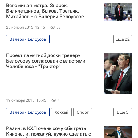
Вспоминая мэтра. Знарок,
Билялетдинов, Быков, Третьяк,
Михайлов – о Валерии Белоусове
25 ноября 2015, 12:16
53
Валерий Белоусов
Еще
22
Блог редакции РИА Новости Спорт
Хоккей
Проект памятной доски тренеру
Спорт
Блоги
Геннадий Величкин
Белоусову согласован с властями
Челябинска - "Трактор"
Олег Знарок
Владислав Третьяк
Борис Михайлов
Вячеслав Быков
Зинэтула Билялетдинов
Михаил Юревич
Олег Куприянов
Максим Соколов
19 октября 2015, 16:45
4
Андрей Разин
Максим Сушинский
Валерий Белоусов
Хоккей
Спорт
Еще
3
Анатолий Картаев
Павел Езовских
Вокруг спорта
КХЛ 2025-2026
Трактор
КХЛ 2025-2026
Металлург (Магнитогорск)
Разин: в КХЛ очень хочу обыграть
Кинэна, и, пожалуй, нужно сделать с
Трактор
Дмитрий Рябыкин