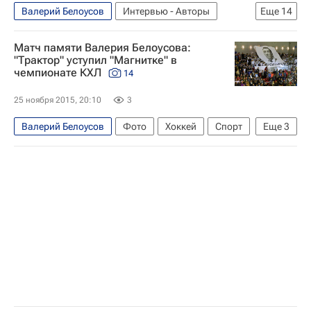
Валерий Белоусов
Интервью - Авторы
Еще
14
Аналитика
Хоккей
Спорт
Матч памяти Валерия Белоусова:
Игорь Захаркин
Геннадий Цыгуров
"Трактор" уступил "Магнитке" в
чемпионате КХЛ
14
Сергей Гомоляко
Андрей Николишин
Анвар Гатиятулин
КХЛ 2025-2026
25 ноября 2015, 20:10
3
Авангард
Трактор
Семён Афонасьевский
Валерий Белоусов
Фото
Хоккей
Спорт
Еще
3
Дерон Куинт
Сергей Мозякин
КХЛ 2025-2026
Металлург (Магнитогорск)
Трактор