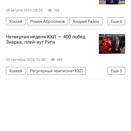
28 августа 2024, 20:25
766
Хоккей
Роман Абросимов
Андрей Разин
Еще
4
Спорт
Даниил Вовченко
Четвертая неделя КХЛ — 400 побед
Металлург (Магнитогорск)
Нефтехимик
Знарка, плей-аут Риги
30 сентября 2020, 12:00
489
Хоккей
Регулярный чемпионат КХЛ
Еще
3
Блог редакции РИА Новости Спорт
КХЛ 2025-2026
Олег Знарок