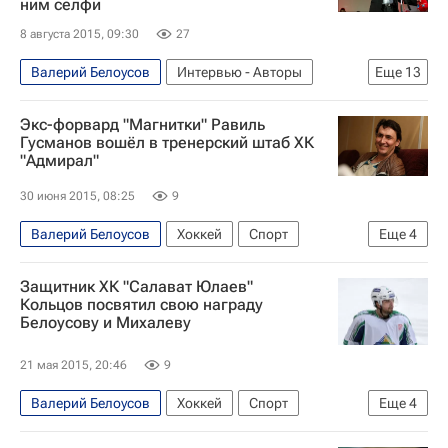
ним селфи
Александр Радулов
8 августа 2015, 09:30
27
Валерий Белоусов
Интервью - Авторы
Еще
13
Аналитика
Хоккей
Спорт
Экс-форвард "Магнитки" Равиль
Раймо Сумманен
Зинэтула Билялетдинов
Гусманов вошёл в тренерский штаб ХК
"Адмирал"
Андрей Разин
КХЛ 2025-2026
Ижсталь (Ижевск)
Салават Юлаев
30 июня 2015, 08:25
9
Авангард
Автомобилист
Петр Коукал
Валерий Белоусов
Хоккей
Спорт
Еще
4
Виктор Тихонов (хоккеист)
Равиль Гусманов
КХЛ 2025-2026
Защитник ХК "Салават Юлаев"
Адмирал
Металлург (Магнитогорск)
Кольцов посвятил свою награду
Белоусову и Михалеву
21 мая 2015, 20:46
9
Валерий Белоусов
Хоккей
Спорт
Еще
4
Сергей Михалев
КХЛ 2025-2026