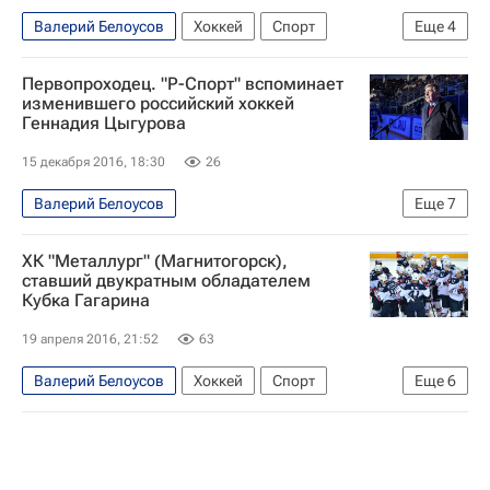
Валерий Белоусов
Хоккей
Спорт
Еще
4
Борис Дубровский
КХЛ 2025-2026
Барыс
Первопроходец. "Р-Спорт" вспоминает
Трактор
изменившего российский хоккей
Геннадия Цыгурова
15 декабря 2016, 18:30
26
Валерий Белоусов
Еще
7
Блог редакции РИА Новости Спорт
Хоккей
ХК "Металлург" (Магнитогорск),
Спорт
Блоги
Сергей Михалев
ставший двукратным обладателем
Кубка Гагарина
Геннадий Цыгуров
Трактор
19 апреля 2016, 21:52
63
Валерий Белоусов
Хоккей
Спорт
Еще
6
Илья Воробьев (футбол)
Майк Кинэн
Финал плей-офф КХЛ между московским ЦСКА и магнитогорским "Металлургом"
Хоккеисты магнитогорского "Металлурга" - обладатели Кубка Гагарина-2015/16. Мнения, комментарии