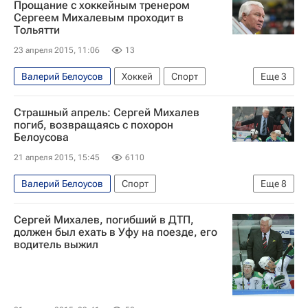
Прощание с хоккейным тренером
Салават Юлаев
Кирилл Кольцов
Сергеем Михалевым проходит в
Тольятти
23 апреля 2015, 11:06
13
Валерий Белоусов
Хоккей
Спорт
Еще
3
Сергей Михалев
Страшный апрель: Сергей Михалев
Гибель члена правления ХК "Салават Юлаев" Сергея Михалева в ДТП в Челябинской области
погиб, возвращаясь с похорон
Белоусова
Василий Кошечкин
21 апреля 2015, 15:45
6110
Валерий Белоусов
Спорт
Еще
8
Погиб хоккейный тренер Сергей Михалев
Сергей Михалев, погибший в ДТП,
Челябинская область
Весь мир
должен был ехать в Уфу на поезде, его
водитель выжил
Уральский ФО
Европа
Сергей Михалев
Салават Юлаев
Россия