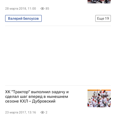
28 марта 2018, 11:00
85
Валерий Белоусов
Еще
19
Блог редакции РИА Новости Спорт
Хоккей
Спорт
Блоги
Анвар Гатиятулин
КХЛ 2025-2026
Салават Юлаев
ЦСКА
СКА (Санкт-Петербург)
Трактор
Виталий Кравцов
Павел Францоуз
Валерий Ничушкин
Егор Дугин
Максим Карпов
Александр Шинин
Максим Якуценя
Михаил Юньков
Василий Демченко
ХК "Трактор" выполнил задачу и
сделал шаг вперед в нынешнем
сезоне КХЛ – Дубровский
23 марта 2017, 13:16
2