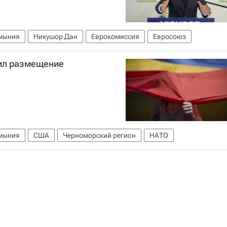
мыния
Никушор Дан
Еврокомиссия
Евросоюз
ил размещение
мыния
США
Черноморский регион
НАТО