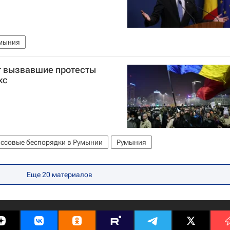
мыния
т вызвавшие протесты
кс
ссовые беспорядки в Румынии
Румыния
Еще
20
материалов