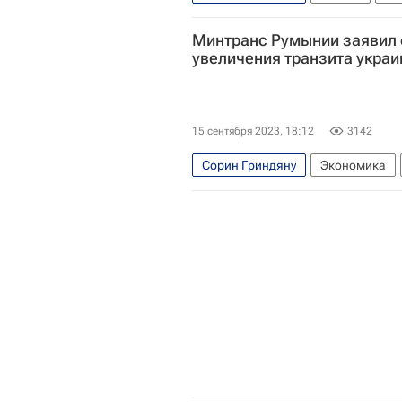
Клаус Йоханнис
Минтранс Румынии заявил 
увеличения транзита украи
15 сентября 2023, 18:12
3142
Сорин Гриндяну
Экономика
Владимир Путин
Евросоюз