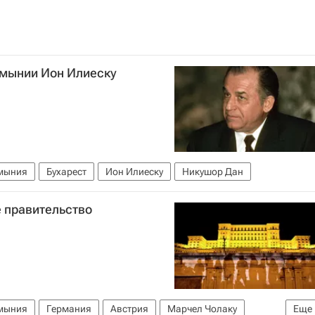
умынии Ион Илиеску
мыния
Бухарест
Ион Илиеску
Никушор Дан
 правительство
мыния
Германия
Австрия
Марчел Чолаку
Еще