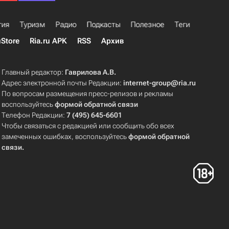
гия
Туризм
Радио
Подкасты
Полезное
Теги
uStore
Ria.ru APK
RSS
Архив
Главный редактор:
Гаврилова А.В.
Адрес электронной почты Редакции:
internet-group@ria.ru
По вопросам размещения пресс-релизов и рекламы
воспользуйтесь
формой обратной связи
Телефон Редакции:
7 (495) 645-6601
Чтобы связаться с редакцией или сообщить обо всех
замеченных ошибках, воспользуйтесь
формой обратной
связи
.