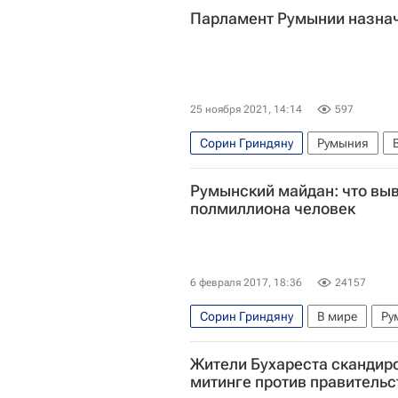
Парламент Румынии назнач
25 ноября 2021, 14:14
597
Сорин Гриндяну
Румыния
Румынский майдан: что выв
полмиллиона человек
6 февраля 2017, 18:36
24157
Сорин Гриндяну
В мире
Ру
Жители Бухареста скандиро
митинге против правитель