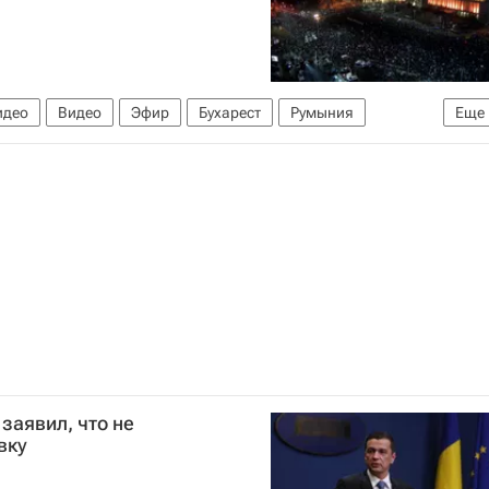
идео
Видео
Эфир
Бухарест
Румыния
Еще
заявил, что не
вку