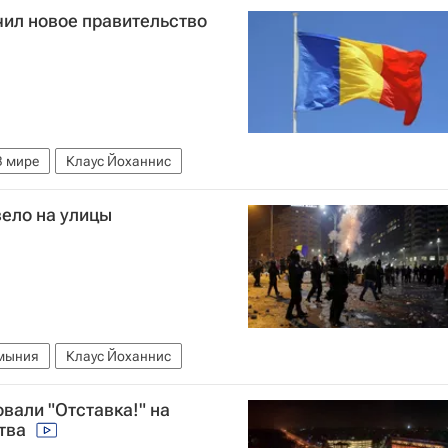
ил новое правительство
В мире
Клаус Йоханнис
ело на улицы
мыния
Клаус Йоханнис
вали "Отставка!" на
ства