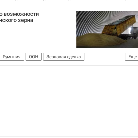
о возможности
нского зерна
Румыния
ООН
Зерновая сделка
Еще
Украина
Констанца
Цены на нефть