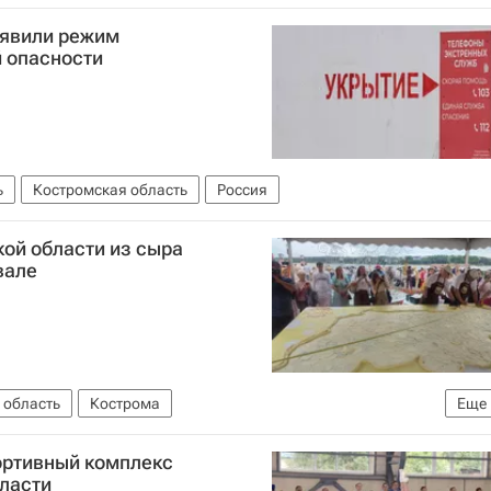
ъявили режим
 опасности
ь
Костромская область
Россия
ой области из сыра
вале
 область
Кострома
Еще
торговли РФ (Минпромторг России)
ортивный комплекс
бласти