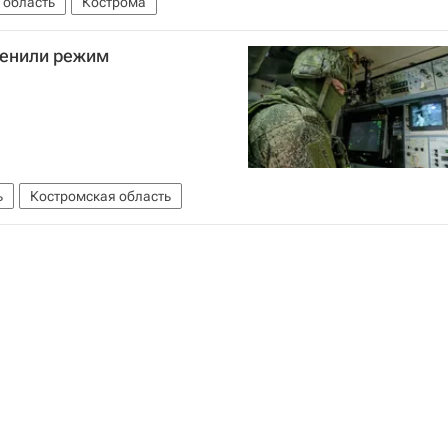
 область
Кострома
менили режим
ь
Костромская область