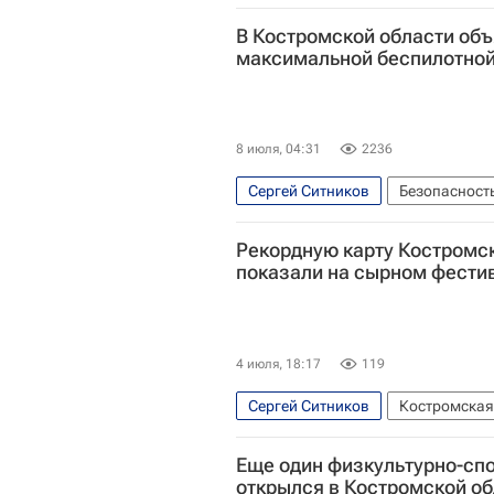
В Костромской области об
максимальной беспилотной
8 июля, 04:31
2236
Сергей Ситников
Безопасност
Рекордную карту Костромск
показали на сырном фести
4 июля, 18:17
119
Сергей Ситников
Костромская
Министерство промышленности и 
Еще один физкультурно-сп
открылся в Костромской о