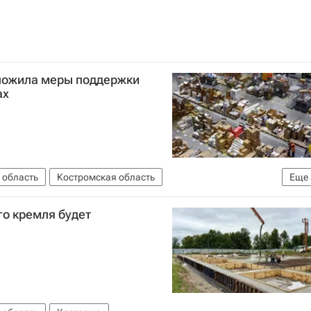
ложила меры поддержки
ах
 область
Костромская область
Еще
остромская областная Дума
Россия
о кремля будет