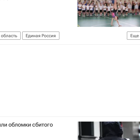
 область
Единая Россия
Еще
Мантурово
Костромская область
шли обломки сбитого