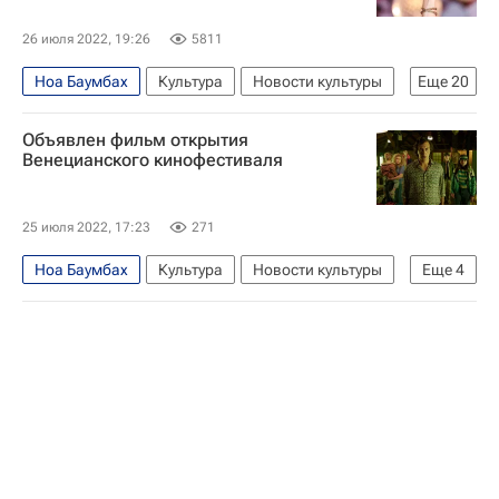
26 июля 2022, 19:26
5811
Ноа Баумбах
Культура
Новости культуры
Еще
20
Даррен Аронофски
Мартин Макдонах
Объявлен фильм открытия
Венеция
Рим
Рига
Netflix
Венецианского кинофестиваля
что посмотреть
Венецианский кинофестиваль
25 июля 2022, 17:23
271
Колин Фаррелл
Ноа Баумбах
Культура
Новости культуры
Еще
4
Алехандро Гонсалес Иньярриту
Ана де Армас
Венецианский кинофестиваль
Мэрилин Монро
Лев Толстой (писатель)
что посмотреть
Netflix
Кино
Энтони Хопкинс
Пенелопа Крус
Кейт Бланшетт
Тильда Суинтон
Ларс Фон Триер
Ким Ки Дук
Кино