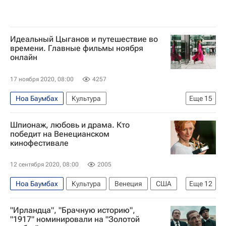
Идеальный Цыганов и путешествие во
времени. Главные фильмы ноября
онлайн
17 ноября 2020, 08:00
4257
Ноа Баумбах
Культура
Еще
15
Ингеборга Дапкунайте
Анна Михалкова
Шпионаж, любовь и драма. Кто
Бенджамин Стиллер
Аманда Сейфрид
победит на Венецианском
кинофестивале
Кинопоиск
Юлия Пересильд
Анна Меликян
Евгений Цыганов
12 сентября 2020, 08:00
2005
Наоми Уоттс
Знаменитости
Ноа Баумбах
Культура
Венеция
США
Еще
12
Александр Петров
что посмотреть
Венецианский кинофестиваль
Карл Маркс
Карантин
Константин Хабенский
Кино
"Ирландца", "Брачную историю",
Шайа Лабаф
Кейси Аффлек
"1917" номинировали на "Золотой