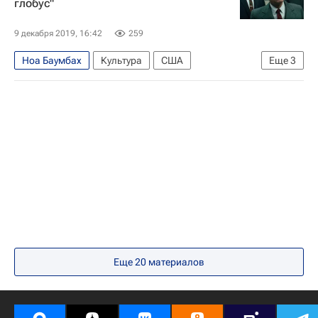
глобус"
Знаменитости
Андрей Кончаловский
Юлия Высоцкая
Голливуд
что посмотреть
9 декабря 2019, 16:42
259
фильмы недели
Италия
Кино
Ноа Баумбах
Культура
США
Еще
3
Мартин Скорсезе
Золотой глобус
Сэмюэль Мендес
Еще
20
материалов