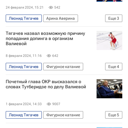
24 февраля 2024, 15:21
542
Леонид Тягачев
Арина Аверина
Еще
3
Ирина Винер
Тягачев назвал возможную причину
Всероссийская федерация художественной гимнастики (ВФХГ)
попадания допинга в организм
Валиевой
Олимпийский комитет России (ОКР)
8 февраля 2024, 11:16
642
Леонид Тягачев
Фигурное катание
Еще
4
Камила Валиева
Почетный глава ОКР высказался о
Спортивный арбитражный суд (CAS)
словах Тутберидзе по делу Валиевой
Олимпийский комитет России (ОКР)
Международный союз конькобежцев (ISU)
1 февраля 2024, 14:33
9007
Леонид Тягачев
Фигурное катание
Еще
5
Камила Валиева
Этери Тутберидзе