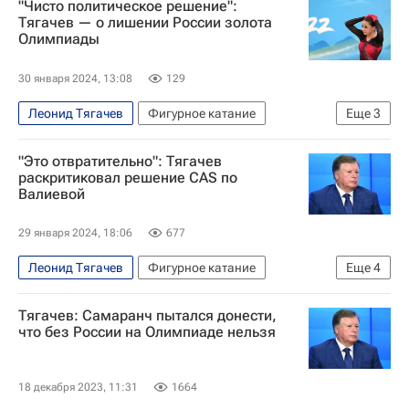
"Чисто политическое решение":
Спортивный арбитражный суд (CAS)
Тягачев — о лишении России золота
Олимпиады
Международный союз конькобежцев (ISU)
Всемирное антидопинговое агентство (WADA)
30 января 2024, 13:08
129
Леонид Тягачев
Фигурное катание
Еще
3
Камила Валиева
"Это отвратительно": Тягачев
Спортивный арбитражный суд (CAS)
раскритиковал решение CAS по
Валиевой
Международный союз конькобежцев (ISU)
29 января 2024, 18:06
677
Леонид Тягачев
Фигурное катание
Еще
4
Спортивный арбитражный суд (CAS)
Тягачев: Самаранч пытался донести,
Камила Валиева
Томас Бах
что без России на Олимпиаде нельзя
Международный олимпийский комитет (МОК)
18 декабря 2023, 11:31
1664