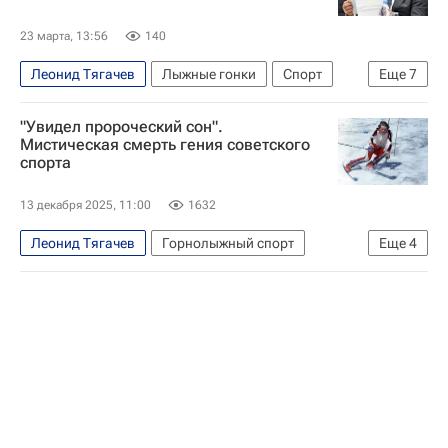
23 марта, 13:56
140
Леонид Тягачев
Лыжные гонки
Спорт
Еще
7
Россия
Сочи
Елена Вяльбе
"Увидел пророческий сон".
Андрей Бокарев
Мистическая смерть гения советского
спорта
Олимпийский комитет России (ОКР)
Госдума РФ
Дмитрий Свищев
13 декабря 2025, 11:00
1632
Леонид Тягачев
Горнолыжный спорт
Еще
4
Валерий Цыганов
Вокруг спорта
Авторы РИА Новости Спорт
Материалы РИА Спорт