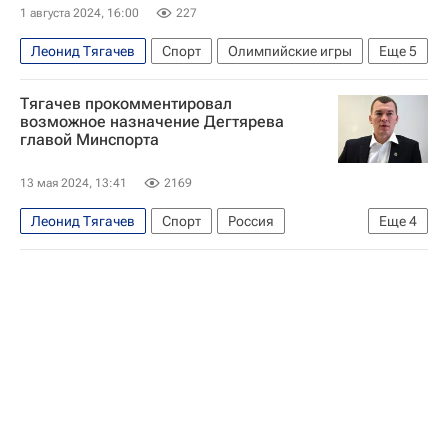
Летние Олимпийские игры 2024
1 августа 2024, 16:00
227
Леонид Тягачев
Спорт
Олимпийские игры
Еще
5
Париж
Франция
Томас Бах
Тягачев прокомментировал
Международный олимпийский комитет (МОК)
возможное назначение Дегтярева
главой Минспорта
Летние Олимпийские игры 2024
13 мая 2024, 13:41
2169
Леонид Тягачев
Спорт
Россия
Еще
4
Хабаровский край
Михаил Дегтярев
Госдума РФ
Олимпийский комитет России (ОКР)