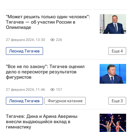
"Может решить только один человек":
Тягачев — об участии России в
Олимпиаде
27 февраля 2024, 13:30
226
Леонид Тягачев
Еще
4
Международный олимпийский комитет (МОК)
"Все не по закону": Тягачев оценил
Олимпийский комитет России (ОКР)
Спорт
дело о пересмотре результатов
фигуристов
Вокруг спорта
27 февраля 2024, 11:46
157
Леонид Тягачев
Фигурное катание
Еще
3
Вокруг спорта
Тягачев: Дина и Арина Аверины
Спортивный арбитражный суд (CAS)
внесли выдающийся вклад в
гимнастику
Камила Валиева