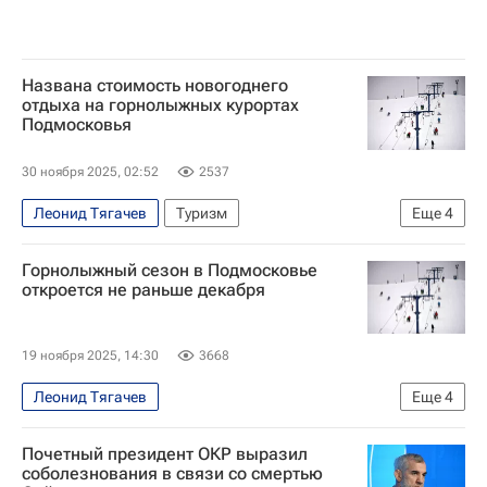
Названа стоимость новогоднего
отдыха на горнолыжных курортах
Подмосковья
30 ноября 2025, 02:52
2537
Леонид Тягачев
Туризм
Еще
4
Московская область (Подмосковье)
Горнолыжный сезон в Подмосковье
отдых в России
Туризм
Новости - Туризм
откроется не раньше декабря
19 ноября 2025, 14:30
3668
Леонид Тягачев
Еще
4
Московская область (Подмосковье)
Почетный президент ОКР выразил
Горнолыжный спорт
Спорт
соболезнования в связи со смертью