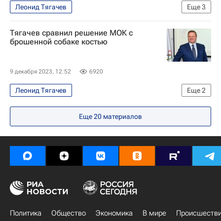
Леонид Тягачев
Еще
3
Международный олимпийский комитет (МОК)
Тягачев сравнил решение МОК с
Олимпийский комитет России (ОКР)
брошенной собаке костью
Летние Олимпийские игры 2024
9 декабря 2023, 12:52
6920
Леонид Тягачев
Еще
2
Летние Олимпийские игры 2024
Еще
20
материалов
Международный олимпийский комитет (МОК)
Политика
Общество
Экономика
В мире
Происшеств