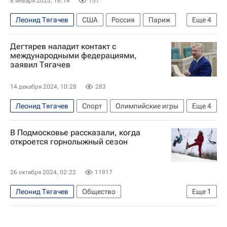
8 января 2025, 16:14
157
Леонид Тягачев
США
Россия
Париж
Еще
4
Дональд Трамп
Михаил Дегтярев
Дегтярев наладит контакт с
Международный олимпийский комитет (МОК)
международными федерациями,
заявил Тягачев
Олимпийский комитет России (ОКР)
14 декабря 2024, 10:28
283
Леонид Тягачев
Спорт
Олимпийские игры
Еще
4
Россия
Москва
Михаил Дегтярев
В Подмосковье рассказали, когда
Олимпийский комитет России (ОКР)
откроется горнолыжный сезон
26 октября 2024, 02:22
11917
Леонид Тягачев
Общество
Еще
1
Московская область (Подмосковье)